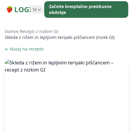
Začnite brezplačno preizkusno
LOGI
SL
obdobje
Domov
/
Recepti z nizkim GI
/
Skleda z rižem in lepljivim teriyaki piščancem (nizek GI)
← Nazaj na recepte