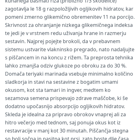
kuhanega basmati riža (približno 1/3 skodelice)
zagotavlja le 18 g razpoložljivih ogljikovih hidratov, kar
pomeni zmerno glikemično obremenitev 11 na porcijo.
Skrivnost za ohranjanje nizkega glikemičnega indeksa
te jedi je v vrstnem redu uživanja hrane in razmerju
sestavin. Najprej pojejte brokoli, da v prebavnem
sistemu ustvarite vlakninsko pregrado, nato nadaljujte
s piščancem in na koncu z rižem. Ta preprosta tehnika
lahko zmanjša odziv glukoze po obroku za do 30 %.
Domača teriyaki marinada vsebuje minimalno količino
sladkorja in stavi na sestavine z bogatim umami
okusom, kot sta tamari in ingver, medtem ko
sezamova semena prispevajo zdrave maščobe, ki še
dodatno upočasnijo absorpcijo ogljikovih hidratov.
Skleda je idealna za pripravo obrokov vnaprej ali za
hitro večerjo med tednom, saj ponuja okus kot iz
restavracije v manj kot 30 minutah. Piščančja stegna
so bolj sočna in nasitna kot prsi, zato boste dlje časa