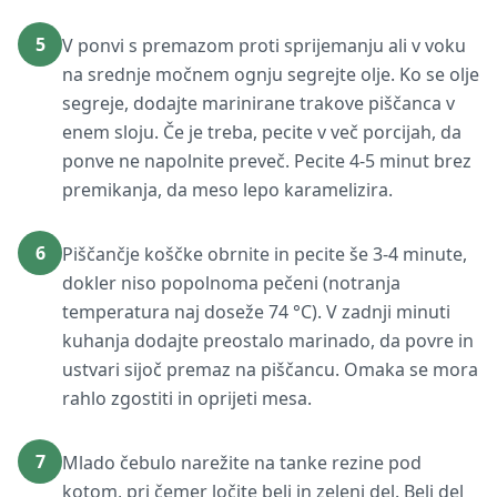
5
V ponvi s premazom proti sprijemanju ali v voku
na srednje močnem ognju segrejte olje. Ko se olje
segreje, dodajte marinirane trakove piščanca v
enem sloju. Če je treba, pecite v več porcijah, da
ponve ne napolnite preveč. Pecite 4-5 minut brez
premikanja, da meso lepo karamelizira.
6
Piščančje koščke obrnite in pecite še 3-4 minute,
dokler niso popolnoma pečeni (notranja
temperatura naj doseže 74 °C). V zadnji minuti
kuhanja dodajte preostalo marinado, da povre in
ustvari sijoč premaz na piščancu. Omaka se mora
rahlo zgostiti in oprijeti mesa.
7
Mlado čebulo narežite na tanke rezine pod
kotom, pri čemer ločite beli in zeleni del. Beli del