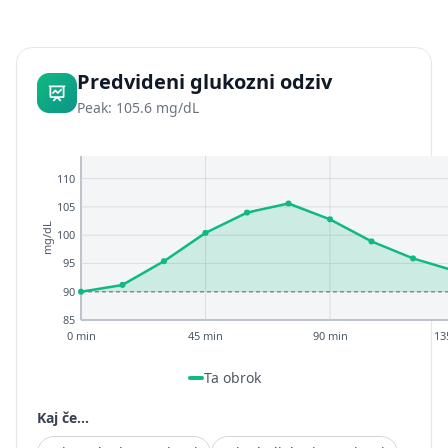
Predvideni glukozni odziv
Peak: 105.6 mg/dL
110
105
mg/dL
100
95
90
85
0 min
45 min
90 min
13
Ta obrok
Kaj če...