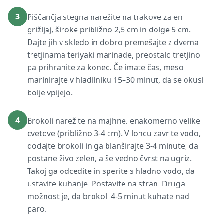
3
Piščančja stegna narežite na trakove za en
grižljaj, široke približno 2,5 cm in dolge 5 cm.
Dajte jih v skledo in dobro premešajte z dvema
tretjinama teriyaki marinade, preostalo tretjino
pa prihranite za konec. Če imate čas, meso
marinirajte v hladilniku 15–30 minut, da se okusi
bolje vpijejo.
4
Brokoli narežite na majhne, enakomerno velike
cvetove (približno 3-4 cm). V loncu zavrite vodo,
dodajte brokoli in ga blanširajte 3-4 minute, da
postane živo zelen, a še vedno čvrst na ugriz.
Takoj ga odcedite in sperite s hladno vodo, da
ustavite kuhanje. Postavite na stran. Druga
možnost je, da brokoli 4-5 minut kuhate nad
paro.