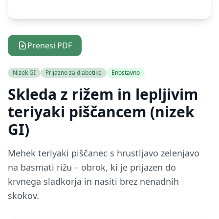
Prenesi PDF
Nizek GI
Prijazno za diabetike
Enostavno
Skleda z rižem in lepljivim
teriyaki piščancem (nizek
GI)
Mehek teriyaki piščanec s hrustljavo zelenjavo
na basmati rižu – obrok, ki je prijazen do
krvnega sladkorja in nasiti brez nenadnih
skokov.