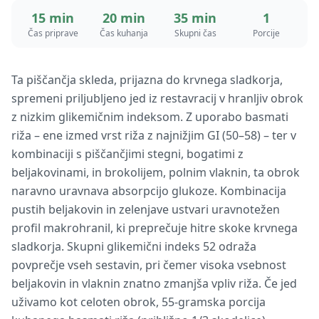
15 min
20 min
35 min
1
Čas priprave
Čas kuhanja
Skupni čas
Porcije
Ta piščančja skleda, prijazna do krvnega sladkorja,
spremeni priljubljeno jed iz restavracij v hranljiv obrok
z nizkim glikemičnim indeksom. Z uporabo basmati
riža – ene izmed vrst riža z najnižjim GI (50–58) – ter v
kombinaciji s piščančjimi stegni, bogatimi z
beljakovinami, in brokolijem, polnim vlaknin, ta obrok
naravno uravnava absorpcijo glukoze. Kombinacija
pustih beljakovin in zelenjave ustvari uravnotežen
profil makrohranil, ki preprečuje hitre skoke krvnega
sladkorja. Skupni glikemični indeks 52 odraža
povprečje vseh sestavin, pri čemer visoka vsebnost
beljakovin in vlaknin znatno zmanjša vpliv riža. Če jed
uživamo kot celoten obrok, 55-gramska porcija