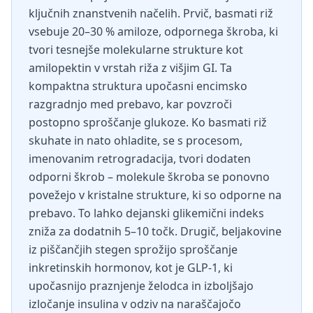
ključnih znanstvenih načelih. Prvič, basmati riž
vsebuje 20–30 % amiloze, odpornega škroba, ki
tvori tesnejše molekularne strukture kot
amilopektin v vrstah riža z višjim GI. Ta
kompaktna struktura upočasni encimsko
razgradnjo med prebavo, kar povzroči
postopno sproščanje glukoze. Ko basmati riž
skuhate in nato ohladite, se s procesom,
imenovanim retrogradacija, tvori dodaten
odporni škrob – molekule škroba se ponovno
povežejo v kristalne strukture, ki so odporne na
prebavo. To lahko dejanski glikemični indeks
zniža za dodatnih 5–10 točk. Drugič, beljakovine
iz piščančjih stegen sprožijo sproščanje
inkretinskih hormonov, kot je GLP-1, ki
upočasnijo praznjenje želodca in izboljšajo
izločanje insulina v odziv na naraščajočo