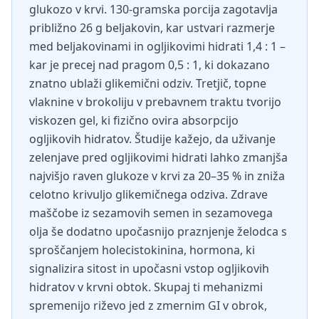
glukozo v krvi. 130-gramska porcija zagotavlja
približno 26 g beljakovin, kar ustvari razmerje
med beljakovinami in ogljikovimi hidrati 1,4 : 1 –
kar je precej nad pragom 0,5 : 1, ki dokazano
znatno ublaži glikemični odziv. Tretjič, topne
vlaknine v brokoliju v prebavnem traktu tvorijo
viskozen gel, ki fizično ovira absorpcijo
ogljikovih hidratov. Študije kažejo, da uživanje
zelenjave pred ogljikovimi hidrati lahko zmanjša
najvišjo raven glukoze v krvi za 20–35 % in zniža
celotno krivuljo glikemičnega odziva. Zdrave
maščobe iz sezamovih semen in sezamovega
olja še dodatno upočasnijo praznjenje želodca s
sproščanjem holecistokinina, hormona, ki
signalizira sitost in upočasni vstop ogljikovih
hidratov v krvni obtok. Skupaj ti mehanizmi
spremenijo riževo jed z zmernim GI v obrok,