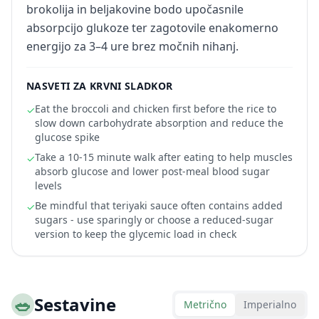
brokolija in beljakovine bodo upočasnile
absorpcijo glukoze ter zagotovile enakomerno
energijo za 3–4 ure brez močnih nihanj.
NASVETI ZA KRVNI SLADKOR
Eat the broccoli and chicken first before the rice to
✓
slow down carbohydrate absorption and reduce the
glucose spike
Take a 10-15 minute walk after eating to help muscles
✓
absorb glucose and lower post-meal blood sugar
levels
Be mindful that teriyaki sauce often contains added
✓
sugars - use sparingly or choose a reduced-sugar
version to keep the glycemic load in check
🥗
Sestavine
Metrično
Imperialno