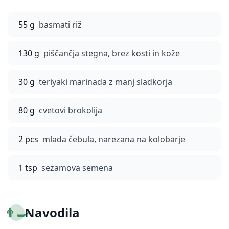
55 g
basmati riž
130 g
piščančja stegna, brez kosti in kože
30 g
teriyaki marinada z manj sladkorja
80 g
cvetovi brokolija
2 pcs
mlada čebula, narezana na kolobarje
1 tsp
sezamova semena
👨‍🍳
Navodila