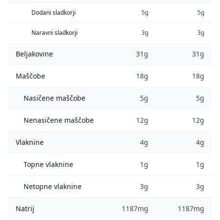
Dodani sladkorji
5g
5g
Naravni sladkorji
3g
3g
Beljakovine
31g
31g
Maščobe
18g
18g
Nasičene maščobe
5g
5g
Nenasičene maščobe
12g
12g
Vlaknine
4g
4g
Topne vlaknine
1g
1g
Netopne vlaknine
3g
3g
Natrij
1187mg
1187mg