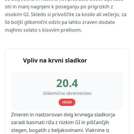
siti in manj nagnjeni k poseganju po prigrizkih z
visokim GI. Skledo si privoščite za kosilo ali večerjo, za
še boljši glikemični odziv pa lahko zraven dodate
majhno solato s kisovim prelivom.
Vpliv na krvni sladkor
20.4
Glikemična obremenitev
HIGH
Zmeren in nadzorovan dvig krvnega sladkorja
zaradi basmati riža z nizkim GI in piščančjih
stegen, bogatih z beljakovinami. Vlaknine iz