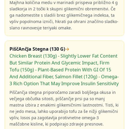
Majhna količina medu v marinadi prispeva približno 4 g
sladkorja in 2 točki k skupni glikemični obremenitvi. Če
ga nadomestite s sladili brez glikemičnega indeksa, ta
vpliv popolnoma izniči, hkrati pa ohrani značilno sladko-
slano ravnovesje teriyaki omake.
PiščAnčJa Stegna (130 G)
→
Chicken Breast (130g) - Slightly Lower Fat Content
But Similar Protein And Glycemic Impact, Firm
Tofu (150g) - Plant-Based Protein With GI Of 15
And Additional Fiber, Salmon Fillet (120g) - Omega-
3 Rich Option That May Improve Insulin Sensitivity
Piščančja stegna priporočamo zaradi boljšega okusa in
večjega občutka sitosti, piščančje prsi pa so manj
mastna izbira z enakimi glikemičnimi lastnostmi. Tisti, ki
ne jedo mesa, lahko uporabijo tofu za še nižji glikemični
vpliv, losos pa zagotavlja protivnetne omega-3
maščobne kisline, ki podpirajo zdravje presnove.