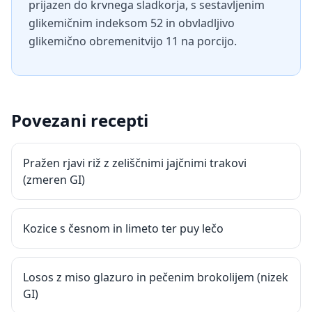
prijazen do krvnega sladkorja, s sestavljenim
glikemičnim indeksom 52 in obvladljivo
glikemično obremenitvijo 11 na porcijo.
Povezani recepti
Pražen rjavi riž z zeliščnimi jajčnimi trakovi
(zmeren GI)
Kozice s česnom in limeto ter puy lečo
Losos z miso glazuro in pečenim brokolijem (nizek
GI)