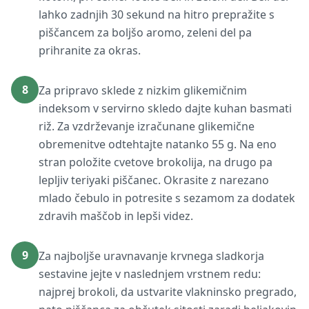
lahko zadnjih 30 sekund na hitro prepražite s
piščancem za boljšo aromo, zeleni del pa
prihranite za okras.
8
Za pripravo sklede z nizkim glikemičnim
indeksom v servirno skledo dajte kuhan basmati
riž. Za vzdrževanje izračunane glikemične
obremenitve odtehtajte natanko 55 g. Na eno
stran položite cvetove brokolija, na drugo pa
lepljiv teriyaki piščanec. Okrasite z narezano
mlado čebulo in potresite s sezamom za dodatek
zdravih maščob in lepši videz.
9
Za najboljše uravnavanje krvnega sladkorja
sestavine jejte v naslednjem vrstnem redu:
najprej brokoli, da ustvarite vlakninsko pregrado,