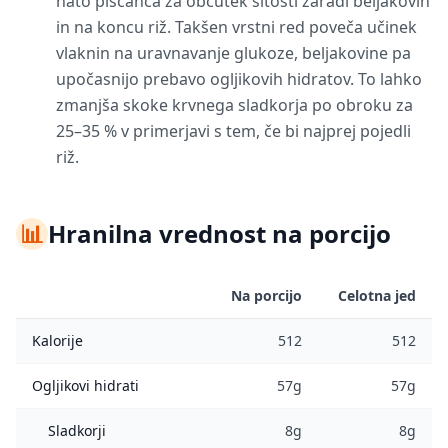
nato piščanca za občutek sitosti zaradi beljakovin
in na koncu riž. Takšen vrstni red poveča učinek
vlaknin na uravnavanje glukoze, beljakovine pa
upočasnijo prebavo ogljikovih hidratov. To lahko
zmanjša skoke krvnega sladkorja po obroku za
25–35 % v primerjavi s tem, če bi najprej pojedli
riž.
📊
Hranilna vrednost na porcijo
Na porcijo
Celotna jed
Kalorije
512
512
Ogljikovi hidrati
57g
57g
Sladkorji
8g
8g