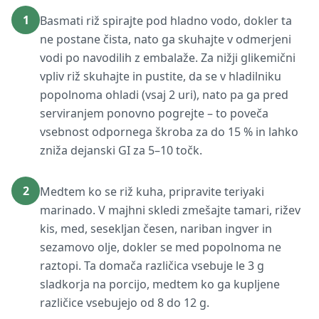
1
Basmati riž spirajte pod hladno vodo, dokler ta
ne postane čista, nato ga skuhajte v odmerjeni
vodi po navodilih z embalaže. Za nižji glikemični
vpliv riž skuhajte in pustite, da se v hladilniku
popolnoma ohladi (vsaj 2 uri), nato pa ga pred
serviranjem ponovno pogrejte – to poveča
vsebnost odpornega škroba za do 15 % in lahko
zniža dejanski GI za 5–10 točk.
2
Medtem ko se riž kuha, pripravite teriyaki
marinado. V majhni skledi zmešajte tamari, rižev
kis, med, sesekljan česen, nariban ingver in
sezamovo olje, dokler se med popolnoma ne
raztopi. Ta domača različica vsebuje le 3 g
sladkorja na porcijo, medtem ko ga kupljene
različice vsebujejo od 8 do 12 g.