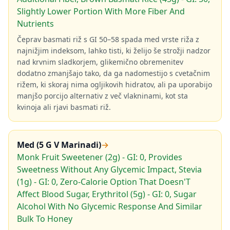
Slightly Lower Portion With More Fiber And
Nutrients
Čeprav basmati riž s GI 50–58 spada med vrste riža z
najnižjim indeksom, lahko tisti, ki želijo še strožji nadzor
nad krvnim sladkorjem, glikemično obremenitev
dodatno zmanjšajo tako, da ga nadomestijo s cvetačnim
rižem, ki skoraj nima ogljikovih hidratov, ali pa uporabijo
manjšo porcijo alternativ z več vlakninami, kot sta
kvinoja ali rjavi basmati riž.
Med (5 G V Marinadi)
→
Monk Fruit Sweetener (2g) - GI: 0, Provides
Sweetness Without Any Glycemic Impact, Stevia
(1g) - GI: 0, Zero-Calorie Option That Doesn'T
Affect Blood Sugar, Erythritol (5g) - GI: 0, Sugar
Alcohol With No Glycemic Response And Similar
Bulk To Honey