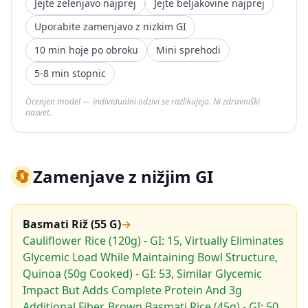
Jejte zelenjavo najprej
Jejte beljakovine najprej
Uporabite zamenjavo z nizkim GI
10 min hoje po obroku
Mini sprehodi
5-8 min stopnic
Ocenjen model — individualni odzivi se razlikujejo. Ni zdravniški
nasvet.
🔄
Zamenjave z nižjim GI
Basmati Riž (55 G)
→
Cauliflower Rice (120g) - GI: 15, Virtually Eliminates
Glycemic Load While Maintaining Bowl Structure,
Quinoa (50g Cooked) - GI: 53, Similar Glycemic
Impact But Adds Complete Protein And 3g
Additional Fiber, Brown Basmati Rice (45g) - GI: 50,