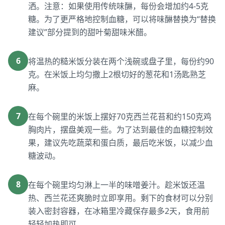
洒。注意：如果使用传统味醂，每份会增加约4-5克
糖。为了更严格地控制血糖，可以将味醂替换为“替换
建议”部分提到的甜叶菊甜味米醋。
6
将温热的糙米饭分装在两个浅碗或盘子里，每份约90
克。在米饭上均匀撒上2根切好的葱花和1汤匙熟芝
麻。
7
在每个碗里的米饭上摆好70克西兰花苔和约150克鸡
胸肉片，摆盘美观一些。为了达到最佳的血糖控制效
果，建议先吃蔬菜和蛋白质，最后吃米饭，以减少血
糖波动。
8
在每个碗里均匀淋上一半的味噌姜汁。趁米饭还温
热、西兰花还爽脆时立即享用。剩下的食材可以分别
装入密封容器，在冰箱里冷藏保存最多2天，食用前
轻轻加热即可。