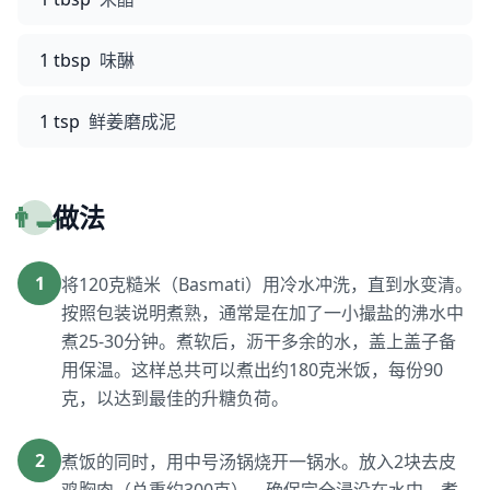
1 tbsp
味醂
1 tsp
鲜姜磨成泥
👨‍🍳
做法
1
将120克糙米（Basmati）用冷水冲洗，直到水变清。
按照包装说明煮熟，通常是在加了一小撮盐的沸水中
煮25-30分钟。煮软后，沥干多余的水，盖上盖子备
用保温。这样总共可以煮出约180克米饭，每份90
克，以达到最佳的升糖负荷。
2
煮饭的同时，用中号汤锅烧开一锅水。放入2块去皮