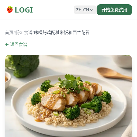
LOGI
ZH-CN
开始免费试用
首页
/
低GI食谱
/
味噌烤鸡配糙米饭和西兰花苔
← 返回食谱