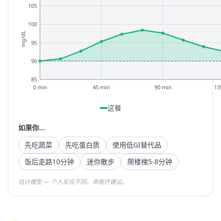
105
100
mg/dL
95
90
85
0 min
45 min
90 min
13
这餐
如果你...
先吃蔬菜
先吃蛋白质
使用低GI替代品
饭后走路10分钟
迷你散步
爬楼梯5-8分钟
估计模型 — 个人反应不同。非医疗建议。