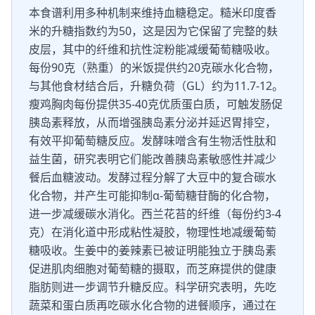
本食谱利用多种机制来维持血糖稳定。糙米印度香
米的升糖指数约为50，这是因为它保留了完整的麸
皮层，其中的纤维和抗性淀粉能减缓葡萄糖吸收。
每份90克（熟重）的米饭提供约20克碳水化合物，
与其他食材结合后，升糖负荷（GL）约为11.7-12。
瘦鸡胸肉每份提供35-40克优质蛋白质，可触发肠促
胰岛素释放，从而增强胰岛素分泌并延迟胃排空，
有效平抑葡萄糖反应。发酵味噌含有生物活性肽和
益生菌，研究表明它们能改善胰岛素敏感性并减少
餐后血糖波动。发酵过程分解了大豆中的复合碳水
化合物，并产生可能抑制α-葡萄糖苷酶的化合物，
进一步减缓碳水消化。西兰花苔的纤维（每份约3-4
克）在消化道中形成粘性凝胶，物理性地减缓葡萄
糖吸收。生姜中的姜辣素已被证明能独立于胰岛素
促进肌肉细胞对葡萄糖的摄取，而芝麻提供的健康
脂肪则进一步调节升糖反应。科学研究表明，先吃
蔬菜和蛋白质再吃碳水化合物的进餐顺序，通过在