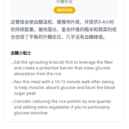
升糖负荷
MEDIUM
这餐饭会使血糖温和、缓慢地升高，并提供3-4小时
的持续能量。瘦肉蛋白、富含纤维的糙米和蔬菜的组
合创造了平衡的升糖反应，几乎没有血糖峰值。
血糖小贴士
Eat the sprouting broccoli first to leverage the fiber
✓
and create a protective barrier that slows glucose
absorption from the rice
Pair this meal with a 10-15 minute walk after eating
✓
to help muscles absorb glucose and blunt the blood
sugar peak
Consider reducing the rice portion by one-quarter
✓
and adding extra vegetables if you're particularly
glucose-sensitive