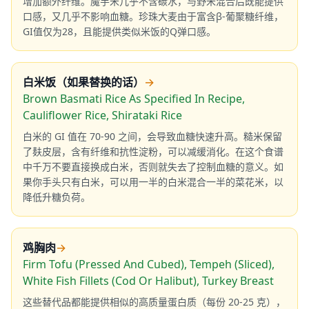
增加额外纤维。魔芋米几乎不含碳水，与野米混合后既能提供
口感，又几乎不影响血糖。珍珠大麦由于富含β-葡聚糖纤维，
GI值仅为28，且能提供类似米饭的Q弹口感。
白米饭（如果替换的话）
→
Brown Basmati Rice As Specified In Recipe,
Cauliflower Rice, Shirataki Rice
白米的 GI 值在 70-90 之间，会导致血糖快速升高。糙米保留
了麸皮层，含有纤维和抗性淀粉，可以减缓消化。在这个食谱
中千万不要直接换成白米，否则就失去了控制血糖的意义。如
果你手头只有白米，可以用一半的白米混合一半的菜花米，以
降低升糖负荷。
鸡胸肉
→
Firm Tofu (Pressed And Cubed), Tempeh (Sliced),
White Fish Fillets (Cod Or Halibut), Turkey Breast
这些替代品都能提供相似的高质量蛋白质（每份 20-25 克），