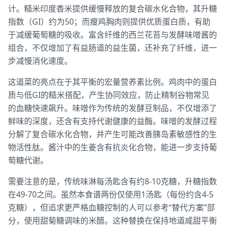
计。糙米印度香米提供缓慢释放的复合碳水化合物，其升糖
指数（GI）约为50；而瘦鸡胸肉则提供优质蛋白质，有助
于减缓葡萄糖的吸收。富含纤维的西兰花苔与发酵味噌酱的
组合，不仅增加了有益肠道的益生菌，还补充了纤维，进一
步减慢消化速度。
这道菜的亮点在于其平衡的宏量营养素比例。鸡肉中的蛋白
质与低GI的糙米搭配，产生协同效应，防止精制谷物常见
的血糖快速飙升。味噌作为传统的发酵豆制品，不仅增添了
鲜味的深度，还含有支持代谢健康的益酶。味噌的发酵过程
分解了复合碳水化合物，并产生可能改善胰岛素敏感性的生
物活性肽。酱汁中的生姜含有抗炎化合物，能进一步支持葡
萄糖代谢。
需要注意的是，传统味淋每汤匙含有约8-10克糖，升糖指数
在49-70之间。虽然本食谱两份仅使用1汤匙（每份约含4-5
克糖），但追求更严格血糖控制的人可以参考“替代方案”部
分，使用甜菊糖调味的米醋。这种替换在保持地道咸甜平衡