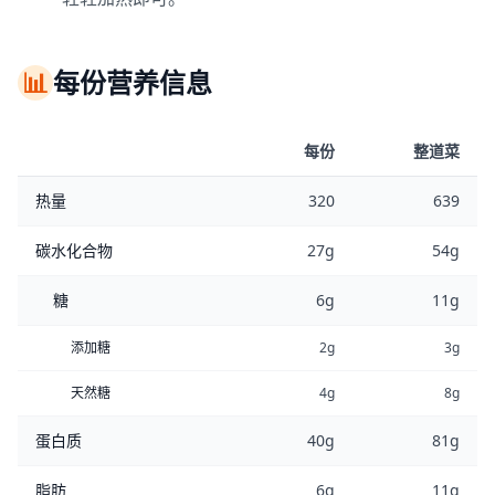
📊
每份营养信息
每份
整道菜
热量
320
639
碳水化合物
27g
54g
糖
6g
11g
添加糖
2g
3g
天然糖
4g
8g
蛋白质
40g
81g
脂肪
6g
11g