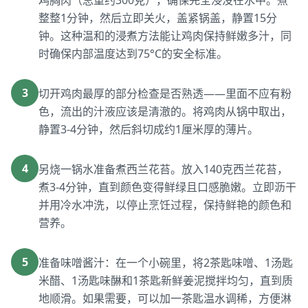
鸡胸肉（总重约300克），确保完全浸没在水中。煮
整整1分钟，然后立即关火，盖紧锅盖，静置15分
钟。这种温和的浸煮方法能让鸡肉保持鲜嫩多汁，同
时确保内部温度达到75°C的安全标准。
3
切开鸡肉最厚的部分检查是否熟透——里面不应有粉
色，流出的汁液应该是清澈的。将鸡肉从锅中取出，
静置3-4分钟，然后斜切成约1厘米厚的薄片。
4
另烧一锅水准备煮西兰花苔。放入140克西兰花苔，
煮3-4分钟，直到颜色变得鲜绿且口感脆嫩。立即沥干
并用冷水冲洗，以停止烹饪过程，保持鲜艳的颜色和
营养。
5
准备味噌酱汁：在一个小碗里，将2茶匙味噌、1汤匙
米醋、1汤匙味醂和1茶匙新鲜姜泥搅拌均匀，直到质
地顺滑。如果需要，可以加一茶匙温水调稀，方便淋