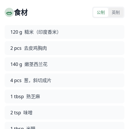
🥗
食材
公制
英制
120 g
糙米（印度香米）
2 pcs
去皮鸡胸肉
140 g
嫩茎西兰花
4 pcs
葱，斜切成片
1 tbsp
熟芝麻
2 tsp
味噌
1 tbsp
米醋