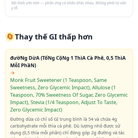
Mô hình ước tính — phản ứng cá nhân khác nhau. Không phải tư vấn
y tế.
🔄
Thay thế GI thấp hơn
đườNg DừA (TổNg CộNg 1 ThìA Cà Phê, 0,5 ThìA
MỗI PhầN)
→
Monk Fruit Sweetener (1 Teaspoon, Same
Sweetness, Zero Glycemic Impact), Allulose (1
Teaspoon, 70% Sweetness Of Sugar, Zero Glycemic
Impact), Stevia (1/4 Teaspoon, Adjust To Taste,
Zero Glycemic Impact)
Đường dừa có chỉ số GI trung bình là 54 và chứa 4g
carbohydrate mỗi thìa cà phê. Dù lượng nhỏ được sử
dụng (0,5 thìa mỗi phần) chỉ đóng góp 2g đường và tác