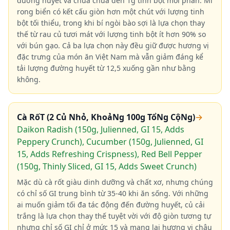
đường huyết và chứa chưa đến 1g tinh bột mỗi phần. Mì
rong biển có kết cấu giòn hơn một chút với lượng tinh
bột tối thiểu, trong khi bí ngòi bào sợi là lựa chọn thay
thế từ rau củ tươi mát với lượng tinh bột ít hơn 90% so
với bún gạo. Cả ba lựa chọn này đều giữ được hương vị
đặc trưng của món ăn Việt Nam mà vẫn giảm đáng kể
tải lượng đường huyết từ 12,5 xuống gần như bằng
không.
Cà RốT (2 Củ Nhỏ, KhoảNg 100g TổNg CộNg)
→
Daikon Radish (150g, Julienned, GI 15, Adds
Peppery Crunch), Cucumber (150g, Julienned, GI
15, Adds Refreshing Crispness), Red Bell Pepper
(150g, Thinly Sliced, GI 15, Adds Sweet Crunch)
Mặc dù cà rốt giàu dinh dưỡng và chất xơ, nhưng chúng
có chỉ số GI trung bình từ 35-40 khi ăn sống. Với những
ai muốn giảm tối đa tác động đến đường huyết, củ cải
trắng là lựa chọn thay thế tuyệt vời với độ giòn tương tự
nhưng chỉ số GI chỉ ở mức 15 và mang lại hương vị châu