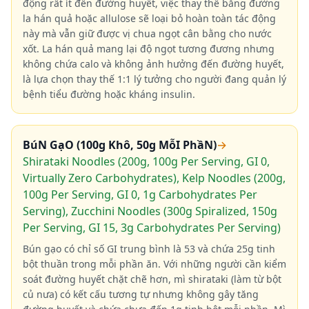
động rất ít đến đường huyết, việc thay thế bằng đường
la hán quả hoặc allulose sẽ loại bỏ hoàn toàn tác động
này mà vẫn giữ được vị chua ngọt cân bằng cho nước
xốt. La hán quả mang lại độ ngọt tương đương nhưng
không chứa calo và không ảnh hưởng đến đường huyết,
là lựa chọn thay thế 1:1 lý tưởng cho người đang quản lý
bệnh tiểu đường hoặc kháng insulin.
BúN GạO (100g Khô, 50g MỗI PhầN)
→
Shirataki Noodles (200g, 100g Per Serving, GI 0,
Virtually Zero Carbohydrates), Kelp Noodles (200g,
100g Per Serving, GI 0, 1g Carbohydrates Per
Serving), Zucchini Noodles (300g Spiralized, 150g
Per Serving, GI 15, 3g Carbohydrates Per Serving)
Bún gạo có chỉ số GI trung bình là 53 và chứa 25g tinh
bột thuần trong mỗi phần ăn. Với những người cần kiểm
soát đường huyết chặt chẽ hơn, mì shirataki (làm từ bột
củ nưa) có kết cấu tương tự nhưng không gây tăng