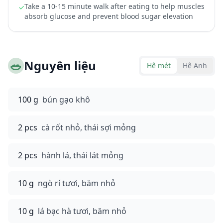
Take a 10-15 minute walk after eating to help muscles
✓
absorb glucose and prevent blood sugar elevation
🥗
Nguyên liệu
Hệ mét
Hệ Anh
100 g
bún gạo khô
2 pcs
cà rốt nhỏ, thái sợi mỏng
2 pcs
hành lá, thái lát mỏng
10 g
ngò rí tươi, băm nhỏ
10 g
lá bạc hà tươi, băm nhỏ