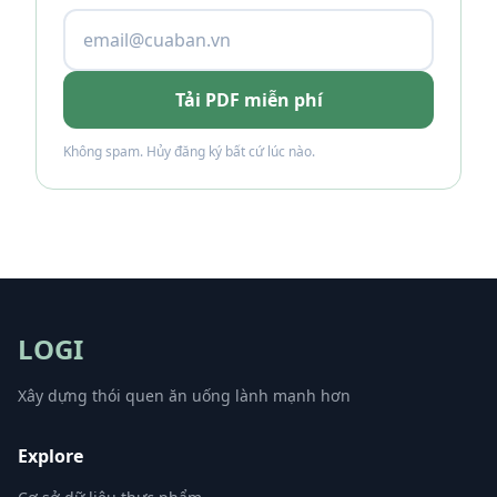
Tải PDF miễn phí
Không spam. Hủy đăng ký bất cứ lúc nào.
LOGI
Xây dựng thói quen ăn uống lành mạnh hơn
Explore