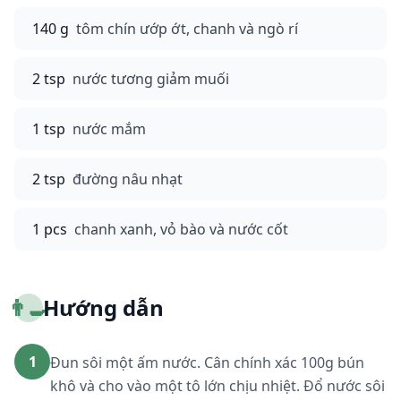
140 g
tôm chín ướp ớt, chanh và ngò rí
2 tsp
nước tương giảm muối
1 tsp
nước mắm
2 tsp
đường nâu nhạt
1 pcs
chanh xanh, vỏ bào và nước cốt
👨‍🍳
Hướng dẫn
1
Đun sôi một ấm nước. Cân chính xác 100g bún
khô và cho vào một tô lớn chịu nhiệt. Đổ nước sôi