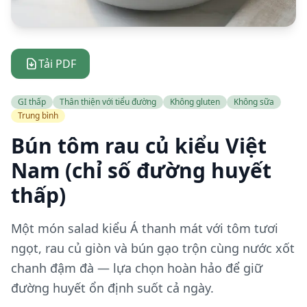
Tải PDF
GI thấp
Thân thiện với tiểu đường
Không gluten
Không sữa
Trung bình
Bún tôm rau củ kiểu Việt
Nam (chỉ số đường huyết
thấp)
Một món salad kiểu Á thanh mát với tôm tươi
ngọt, rau củ giòn và bún gạo trộn cùng nước xốt
chanh đậm đà — lựa chọn hoàn hảo để giữ
đường huyết ổn định suốt cả ngày.