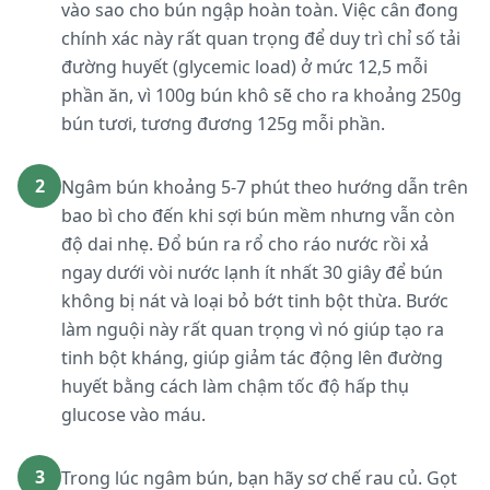
vào sao cho bún ngập hoàn toàn. Việc cân đong
chính xác này rất quan trọng để duy trì chỉ số tải
đường huyết (glycemic load) ở mức 12,5 mỗi
phần ăn, vì 100g bún khô sẽ cho ra khoảng 250g
bún tươi, tương đương 125g mỗi phần.
2
Ngâm bún khoảng 5-7 phút theo hướng dẫn trên
bao bì cho đến khi sợi bún mềm nhưng vẫn còn
độ dai nhẹ. Đổ bún ra rổ cho ráo nước rồi xả
ngay dưới vòi nước lạnh ít nhất 30 giây để bún
không bị nát và loại bỏ bớt tinh bột thừa. Bước
làm nguội này rất quan trọng vì nó giúp tạo ra
tinh bột kháng, giúp giảm tác động lên đường
huyết bằng cách làm chậm tốc độ hấp thụ
glucose vào máu.
3
Trong lúc ngâm bún, bạn hãy sơ chế rau củ. Gọt