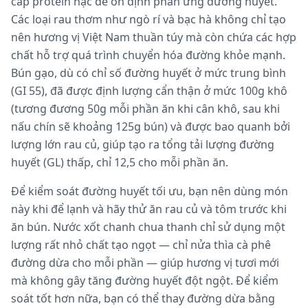
cấp protein nạc để ổn định phản ứng đường huyết.
Các loại rau thơm như ngò rí và bạc hà không chỉ tạo
nên hương vị Việt Nam thuần túy mà còn chứa các hợp
chất hỗ trợ quá trình chuyển hóa đường khỏe mạnh.
Bún gạo, dù có chỉ số đường huyết ở mức trung bình
(GI 55), đã được định lượng cẩn thận ở mức 100g khô
(tương đương 50g mỗi phần ăn khi cân khô, sau khi
nấu chín sẽ khoảng 125g bún) và được bao quanh bởi
lượng lớn rau củ, giúp tạo ra tổng tải lượng đường
huyết (GL) thấp, chỉ 12,5 cho mỗi phần ăn.
Để kiểm soát đường huyết tối ưu, bạn nên dùng món
này khi để lạnh và hãy thử ăn rau củ và tôm trước khi
ăn bún. Nước xốt chanh chua thanh chỉ sử dụng một
lượng rất nhỏ chất tạo ngọt — chỉ nửa thìa cà phê
đường dừa cho mỗi phần — giúp hương vị tươi mới
mà không gây tăng đường huyết đột ngột. Để kiểm
soát tốt hơn nữa, bạn có thể thay đường dừa bằng