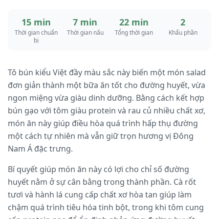
15 min
7 min
22 min
2
Thời gian chuẩn
Thời gian nấu
Tổng thời gian
Khẩu phần
bị
Tô bún kiểu Việt đầy màu sắc này biến một món salad
đơn giản thành một bữa ăn tốt cho đường huyết, vừa
ngon miệng vừa giàu dinh dưỡng. Bằng cách kết hợp
bún gạo với tôm giàu protein và rau củ nhiều chất xơ,
món ăn này giúp điều hòa quá trình hấp thụ đường
một cách tự nhiên mà vẫn giữ trọn hương vị Đông
Nam Á đặc trưng.
Bí quyết giúp món ăn này có lợi cho chỉ số đường
huyết nằm ở sự cân bằng trong thành phần. Cà rốt
tươi và hành lá cung cấp chất xơ hòa tan giúp làm
chậm quá trình tiêu hóa tinh bột, trong khi tôm cung