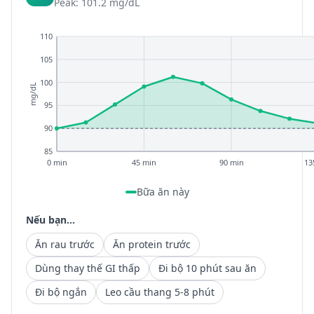
Peak: 101.2 mg/dL
110
105
100
mg/dL
95
90
85
0 min
45 min
90 min
13
Bữa ăn này
Nếu bạn...
Ăn rau trước
Ăn protein trước
Dùng thay thế GI thấp
Đi bộ 10 phút sau ăn
Đi bộ ngắn
Leo cầu thang 5-8 phút