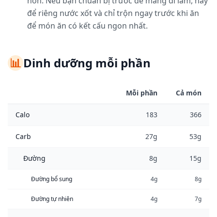
hơn. Nếu bạn chuẩn bị trước để mang đi làm, hãy
để riêng nước xốt và chỉ trộn ngay trước khi ăn
để món ăn có kết cấu ngon nhất.
📊
Dinh dưỡng mỗi phần
Mỗi phần
Cả món
Calo
183
366
Carb
27g
53g
Đường
8g
15g
Đường bổ sung
4g
8g
Đường tự nhiên
4g
7g