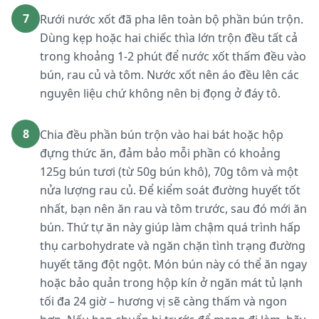
7
Rưới nước xốt đã pha lên toàn bộ phần bún trộn.
Dùng kẹp hoặc hai chiếc thìa lớn trộn đều tất cả
trong khoảng 1-2 phút để nước xốt thấm đều vào
bún, rau củ và tôm. Nước xốt nên áo đều lên các
nguyên liệu chứ không nên bị đọng ở đáy tô.
8
Chia đều phần bún trộn vào hai bát hoặc hộp
đựng thức ăn, đảm bảo mỗi phần có khoảng
125g bún tươi (từ 50g bún khô), 70g tôm và một
nửa lượng rau củ. Để kiểm soát đường huyết tốt
nhất, bạn nên ăn rau và tôm trước, sau đó mới ăn
bún. Thứ tự ăn này giúp làm chậm quá trình hấp
thụ carbohydrate và ngăn chặn tình trạng đường
huyết tăng đột ngột. Món bún này có thể ăn ngay
hoặc bảo quản trong hộp kín ở ngăn mát tủ lạnh
tối đa 24 giờ – hương vị sẽ càng thấm và ngon