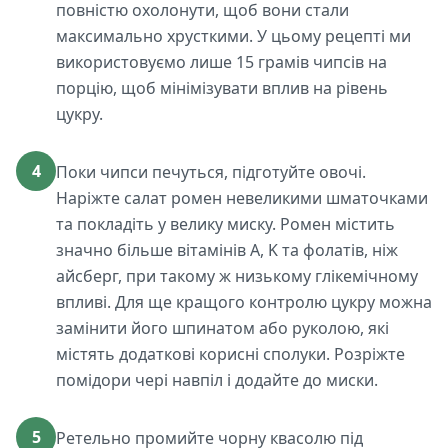
повністю охолонути, щоб вони стали
максимально хрусткими. У цьому рецепті ми
використовуємо лише 15 грамів чипсів на
порцію, щоб мінімізувати вплив на рівень
цукру.
4
Поки чипси печуться, підготуйте овочі.
Наріжте салат ромен невеликими шматочками
та покладіть у велику миску. Ромен містить
значно більше вітамінів A, K та фолатів, ніж
айсберг, при такому ж низькому глікемічному
впливі. Для ще кращого контролю цукру можна
замінити його шпинатом або руколою, які
містять додаткові корисні сполуки. Розріжте
помідори чері навпіл і додайте до миски.
5
Ретельно промийте чорну квасолю під