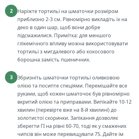
2
Наріжте тортильї на шматочки розміром
приблизно 2-3 см. Рівномірно викладіть їх на
деко в один шар, щоб вони добре
підсмажилися. Примітка: для меншого
глікемічного впливу можна використовувати
тортильї з мигдалевого або кокосового
борошна замість пшеничних.
3
Збризніть шматочки тортильї оливковою
олією та посипте спеціями. Перемішайте все
руками, щоб кожен шматочок був рівномірно
вкритий олією та приправами. Випікайте 10-12
хвилин (перевірте вже на 8-й хвилині) до
золотистої скоринки. Запікання дозволяє
зберегти ГІ на рівні 60-70, тоді як у смажених
чипсів він може перевищувати 75. Дайте їм