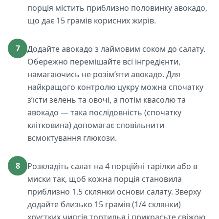
порція містить приблизно половинку авокадо,
що дає 15 грамів корисних жирів.
7
Додайте авокадо з лаймовим соком до салату.
Обережно перемішайте всі інгредієнти,
намагаючись не розім’яти авокадо. Для
найкращого контролю цукру можна спочатку
з’їсти зелень та овочі, а потім квасолю та
авокадо — така послідовність (спочатку
клітковина) допомагає сповільнити
всмоктування глюкози.
8
Розкладіть салат на 4 порційні тарілки або в
миски так, щоб кожна порція становила
приблизно 1,5 склянки основи салату. Зверху
додайте близько 15 грамів (1/4 склянки)
хрустких чипсів тортилья і прикрасьте свіжою