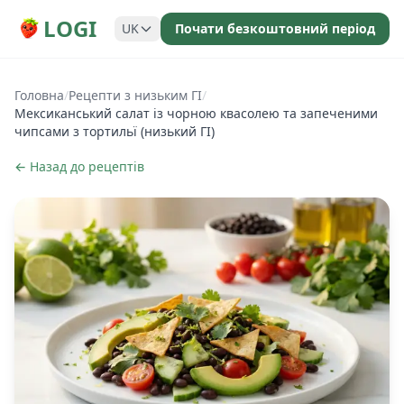
LOGI
UK
Почати безкоштовний період
Головна
/
Рецепти з низьким ГІ
/
Мексиканський салат із чорною квасолею та запеченими
чипсами з тортильї (низький ГІ)
← Назад до рецептів