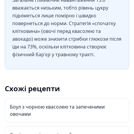
Загальне глікемічне навантаження 15.0
вважається низьким, тобто рівень цукру
підніметься лише помірно і швидко
повернеться до норми. Стратегія «спочатку
клітковина» (овочі перед квасолею та
авокадо) може знизити стрибки глюкози після
їди на 73%, оскільки клітковина створює
фізичний бар'єр у травному тракті.
Схожі рецепти
Боул з чорною квасолею та запеченими
овочами