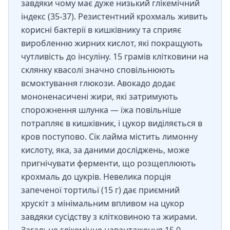
завдяки чому має дуже низький глікемічний
індекс (35-37). Резистентний крохмаль живить
корисні бактерії в кишківнику та сприяє
виробленню жирних кислот, які покращують
чутливість до інсуліну. 15 грамів клітковини на
склянку квасолі значно сповільнюють
всмоктування глюкози. Авокадо додає
мононенасичені жири, які затримують
спорожнення шлунка — їжа повільніше
потрапляє в кишківник, і цукор виділяється в
кров поступово. Сік лайма містить лимонну
кислоту, яка, за даними досліджень, може
пригнічувати ферменти, що розщеплюють
крохмаль до цукрів. Невелика порція
запеченої тортильї (15 г) дає приємний
хрускіт з мінімальним впливом на цукор
завдяки сусідству з клітковиною та жирами.