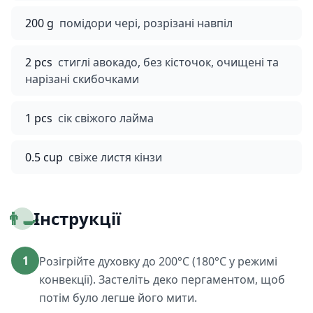
200 g
помідори чері, розрізані навпіл
2 pcs
стиглі авокадо, без кісточок, очищені та
нарізані скибочками
1 pcs
сік свіжого лайма
0.5 cup
свіже листя кінзи
👨‍🍳
Інструкції
1
Розігрійте духовку до 200°C (180°C у режимі
конвекції). Застеліть деко пергаментом, щоб
потім було легше його мити.