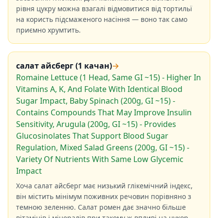
рівня цукру можна взагалі відмовитися від тортильї
на користь підсмаженого насіння — воно так само
приємно хрумтить.
салат айсберг (1 качан)
→
Romaine Lettuce (1 Head, Same GI ~15) - Higher In
Vitamins A, K, And Folate With Identical Blood
Sugar Impact, Baby Spinach (200g, GI ~15) -
Contains Compounds That May Improve Insulin
Sensitivity, Arugula (200g, GI ~15) - Provides
Glucosinolates That Support Blood Sugar
Regulation, Mixed Salad Greens (200g, GI ~15) -
Variety Of Nutrients With Same Low Glycemic
Impact
Хоча салат айсберг має низький глікемічний індекс,
він містить мінімум поживних речовин порівняно з
темною зеленню. Салат ромен дає значно більше
вітамінів і мінералів при такому ж впливі на цукор.