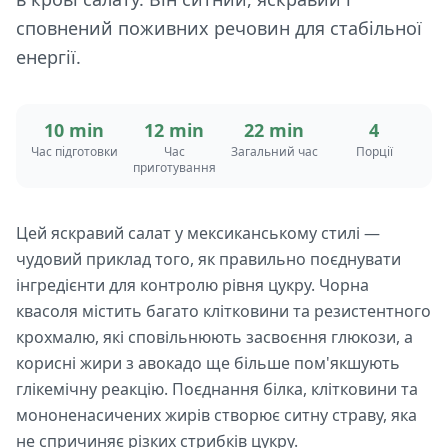
сповнений поживних речовин для стабільної
енергії.
10 min
12 min
22 min
4
Час підготовки
Час
Загальний час
Порції
приготування
Цей яскравий салат у мексиканському стилі —
чудовий приклад того, як правильно поєднувати
інгредієнти для контролю рівня цукру. Чорна
квасоля містить багато клітковини та резистентного
крохмалю, які сповільнюють засвоєння глюкози, а
корисні жири з авокадо ще більше пом'якшують
глікемічну реакцію. Поєднання білка, клітковини та
мононенасичених жирів створює ситну страву, яка
не спричиняє різких стрибків цукру.