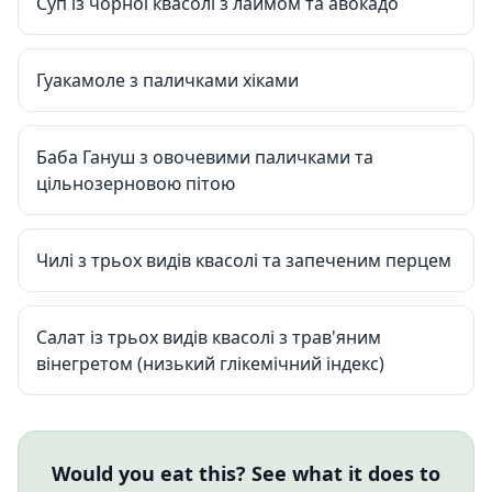
Суп із чорної квасолі з лаймом та авокадо
Гуакамоле з паличками хіками
Баба Гануш з овочевими паличками та
цільнозерновою пітою
Чилі з трьох видів квасолі та запеченим перцем
Салат із трьох видів квасолі з трав'яним
вінегретом (низький глікемічний індекс)
Would you eat this? See what it does to