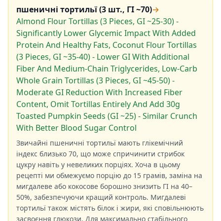
пшеничні тортильї (3 шт., ГІ ~70)
→
Almond Flour Tortillas (3 Pieces, GI ~25-30) -
Significantly Lower Glycemic Impact With Added
Protein And Healthy Fats, Coconut Flour Tortillas
(3 Pieces, GI ~35-40) - Lower GI With Additional
Fiber And Medium-Chain Triglycerides, Low-Carb
Whole Grain Tortillas (3 Pieces, GI ~45-50) -
Moderate GI Reduction With Increased Fiber
Content, Omit Tortillas Entirely And Add 30g
Toasted Pumpkin Seeds (GI ~25) - Similar Crunch
With Better Blood Sugar Control
Звичайні пшеничні тортильї мають глікемічний
індекс близько 70, що може спричинити стрибок
цукру навіть у невеликих порціях. Хоча в цьому
рецепті ми обмежуємо порцію до 15 грамів, заміна на
мигдалеве або кокосове борошно знизить ГІ на 40–
50%, забезпечуючи кращий контроль. Мигдалеві
тортильї також містять білок і жири, які сповільнюють
засвоєння глюкози. Для максимально стабільного