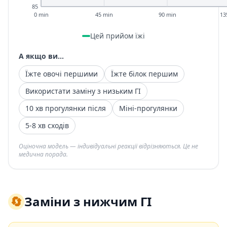
85
0 min
45 min
90 min
13
Цей прийом їжі
А якщо ви...
Їжте овочі першими
Їжте білок першим
Використати заміну з низьким ГІ
10 хв прогулянки після
Міні-прогулянки
5-8 хв сходів
Оціночна модель — індивідуальні реакції відрізняються. Це не
медична порада.
🔄
Заміни з нижчим ГІ