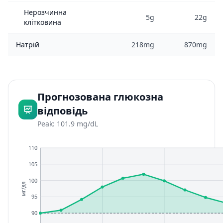
Нерозчинна
5g
22g
клітковина
Натрій
218mg
870mg
Прогнозована глюкозна
відповідь
Peak: 101.9 mg/dL
110
105
100
мг/дл
95
90