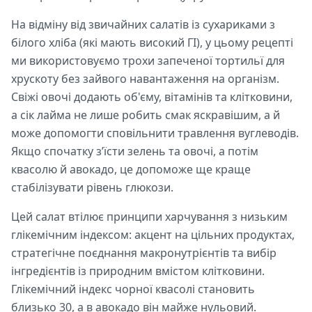
На відміну від звичайних салатів із сухариками з
білого хліба (які мають високий ГІ), у цьому рецепті
ми використовуємо трохи запеченої тортильї для
хрускоту без зайвого навантаження на організм.
Свіжі овочі додають об'єму, вітамінів та клітковини,
а сік лайма не лише робить смак яскравішим, а й
може допомогти сповільнити травлення вуглеводів.
Якщо спочатку з’їсти зелень та овочі, а потім
квасолю й авокадо, це допоможе ще краще
стабілізувати рівень глюкози.
Цей салат втілює принципи харчування з низьким
глікемічним індексом: акцент на цільних продуктах,
стратегічне поєднання макронутрієнтів та вибір
інгредієнтів із природним вмістом клітковини.
Глікемічний індекс чорної квасолі становить
близько 30, а в авокадо він майже нульовий.