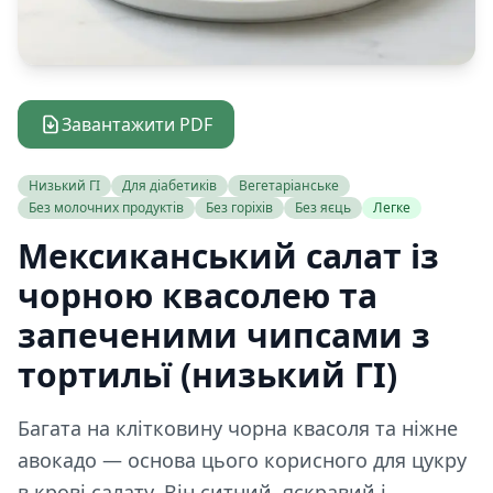
Завантажити PDF
Низький ГІ
Для діабетиків
Вегетаріанське
Без молочних продуктів
Без горіхів
Без яєць
Легке
Мексиканський салат із
чорною квасолею та
запеченими чипсами з
тортильї (низький ГІ)
Багата на клітковину чорна квасоля та ніжне
авокадо — основа цього корисного для цукру
в крові салату. Він ситний, яскравий і