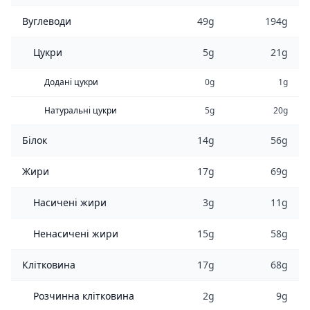
Вуглеводи
49g
194g
Цукри
5g
21g
Додані цукри
0g
1g
Натуральні цукри
5g
20g
Білок
14g
56g
Жири
17g
69g
Насичені жири
3g
11g
Ненасичені жири
15g
58g
Клітковина
17g
68g
Розчинна клітковина
2g
9g