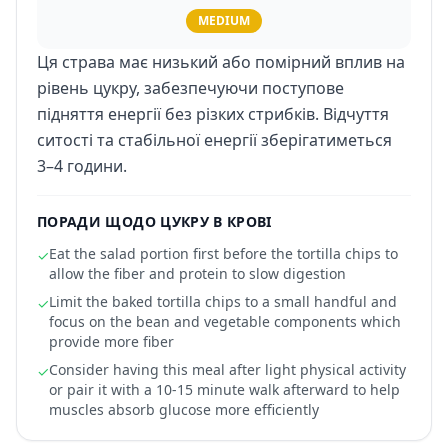
MEDIUM
Ця страва має низький або помірний вплив на
рівень цукру, забезпечуючи поступове
підняття енергії без різких стрибків. Відчуття
ситості та стабільної енергії зберігатиметься
3–4 години.
ПОРАДИ ЩОДО ЦУКРУ В КРОВІ
Eat the salad portion first before the tortilla chips to
✓
allow the fiber and protein to slow digestion
Limit the baked tortilla chips to a small handful and
✓
focus on the bean and vegetable components which
provide more fiber
Consider having this meal after light physical activity
✓
or pair it with a 10-15 minute walk afterward to help
muscles absorb glucose more efficiently