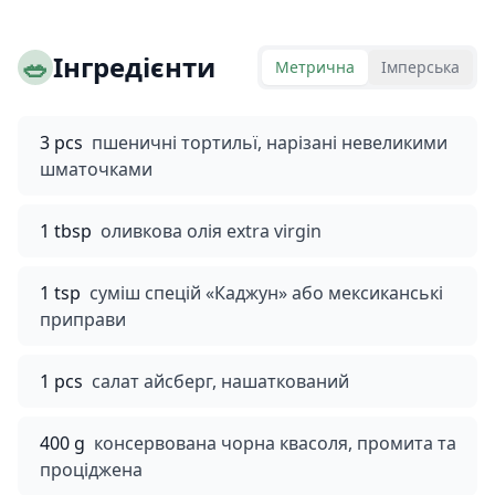
🥗
Інгредієнти
Метрична
Імперська
3 pcs
пшеничні тортильї, нарізані невеликими
шматочками
1 tbsp
оливкова олія extra virgin
1 tsp
суміш спецій «Каджун» або мексиканські
приправи
1 pcs
салат айсберг, нашаткований
400 g
консервована чорна квасоля, промита та
проціджена