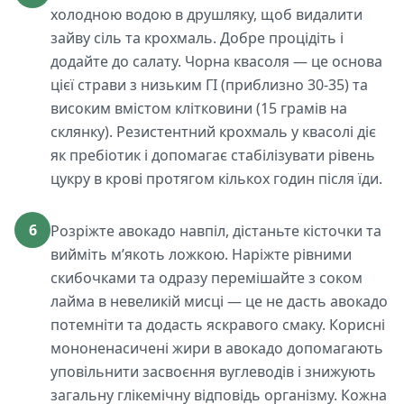
холодною водою в друшляку, щоб видалити
зайву сіль та крохмаль. Добре процідіть і
додайте до салату. Чорна квасоля — це основа
цієї страви з низьким ГІ (приблизно 30-35) та
високим вмістом клітковини (15 грамів на
склянку). Резистентний крохмаль у квасолі діє
як пребіотик і допомагає стабілізувати рівень
цукру в крові протягом кількох годин після їди.
6
Розріжте авокадо навпіл, дістаньте кісточки та
вийміть м’якоть ложкою. Наріжте рівними
скибочками та одразу перемішайте з соком
лайма в невеликій мисці — це не дасть авокадо
потемніти та додасть яскравого смаку. Корисні
мононенасичені жири в авокадо допомагають
уповільнити засвоєння вуглеводів і знижують
загальну глікемічну відповідь організму. Кожна