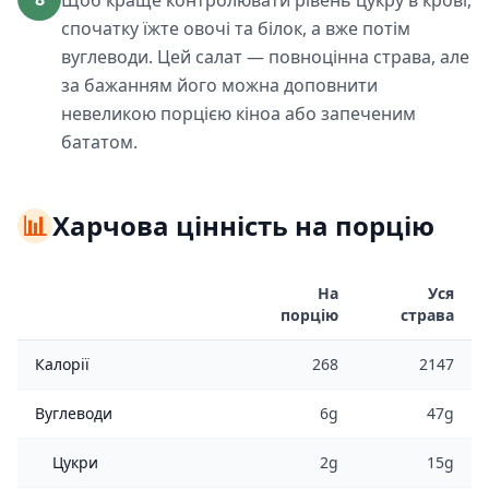
Щоб краще контролювати рівень цукру в крові,
спочатку їжте овочі та білок, а вже потім
вуглеводи. Цей салат — повноцінна страва, але
за бажанням його можна доповнити
невеликою порцією кіноа або запеченим
бататом.
📊
Харчова цінність на порцію
На
Уся
порцію
страва
Калорії
268
2147
Вуглеводи
6g
47g
Цукри
2g
15g