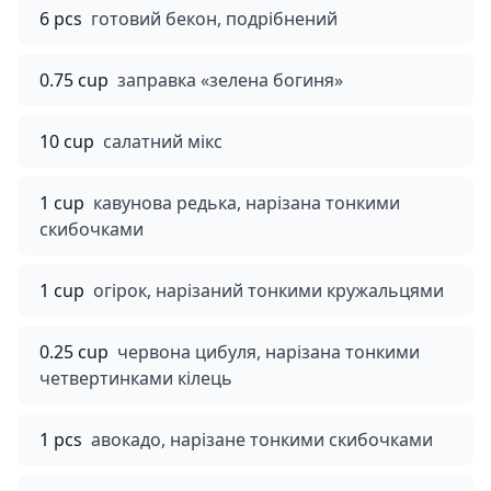
6 pcs
готовий бекон, подрібнений
0.75 cup
заправка «зелена богиня»
10 cup
салатний мікс
1 cup
кавунова редька, нарізана тонкими
скибочками
1 cup
огірок, нарізаний тонкими кружальцями
0.25 cup
червона цибуля, нарізана тонкими
четвертинками кілець
1 pcs
авокадо, нарізане тонкими скибочками