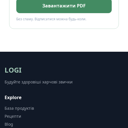
Завантажити PDF
Без спаму. Відписатися можна будь-коли.
LOGI
Будуйте здоровіші харчові звички
Explore
База продуктів
Рецепти
Blog