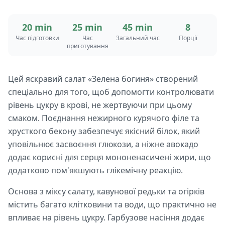
20 min
25 min
45 min
8
Час підготовки
Час
Загальний час
Порції
приготування
Цей яскравий салат «Зелена богиня» створений
спеціально для того, щоб допомогти контролювати
рівень цукру в крові, не жертвуючи при цьому
смаком. Поєднання нежирного курячого філе та
хрусткого бекону забезпечує якісний білок, який
уповільнює засвоєння глюкози, а ніжне авокадо
додає корисні для серця мононенасичені жири, що
додатково пом'якшують глікемічну реакцію.
Основа з міксу салату, кавунової редьки та огірків
містить багато клітковини та води, що практично не
впливає на рівень цукру. Гарбузове насіння додає