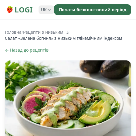
LOGI
UK
Почати безкоштовний період
Головна
/
Рецепти з низьким ГІ
/
Салат «Зелена богиня» з низьким глікемічним індексом
← Назад до рецептів