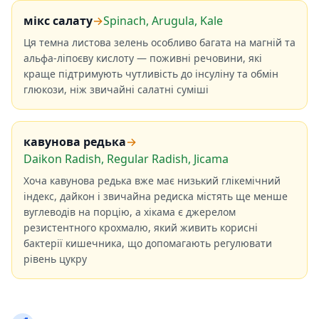
мікс салату
→
Spinach, Arugula, Kale
Ця темна листова зелень особливо багата на магній та
альфа-ліпоєву кислоту — поживні речовини, які
краще підтримують чутливість до інсуліну та обмін
глюкози, ніж звичайні салатні суміші
кавунова редька
→
Daikon Radish, Regular Radish, Jicama
Хоча кавунова редька вже має низький глікемічний
індекс, дайкон і звичайна редиска містять ще менше
вуглеводів на порцію, а хікама є джерелом
резистентного крохмалю, який живить корисні
бактерії кишечника, що допомагають регулювати
рівень цукру