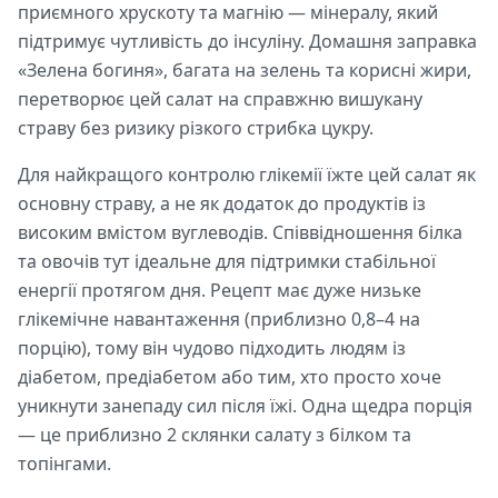
приємного хрускоту та магнію — мінералу, який
підтримує чутливість до інсуліну. Домашня заправка
«Зелена богиня», багата на зелень та корисні жири,
перетворює цей салат на справжню вишукану
страву без ризику різкого стрибка цукру.
Для найкращого контролю глікемії їжте цей салат як
основну страву, а не як додаток до продуктів із
високим вмістом вуглеводів. Співвідношення білка
та овочів тут ідеальне для підтримки стабільної
енергії протягом дня. Рецепт має дуже низьке
глікемічне навантаження (приблизно 0,8–4 на
порцію), тому він чудово підходить людям із
діабетом, предіабетом або тим, хто просто хоче
уникнути занепаду сил після їжі. Одна щедра порція
— це приблизно 2 склянки салату з білком та
топінгами.