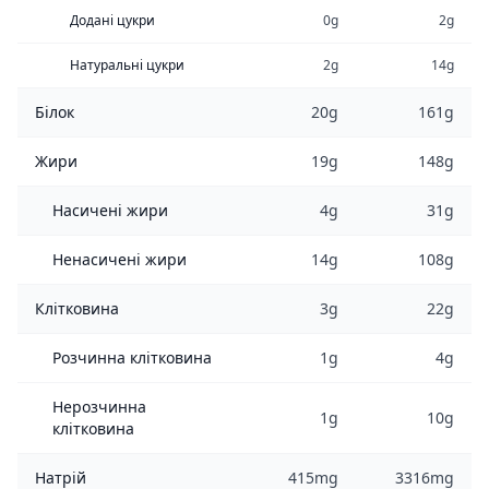
Додані цукри
0g
2g
Натуральні цукри
2g
14g
Білок
20g
161g
Жири
19g
148g
Насичені жири
4g
31g
Ненасичені жири
14g
108g
Клітковина
3g
22g
Розчинна клітковина
1g
4g
Нерозчинна
1g
10g
клітковина
Натрій
415mg
3316mg