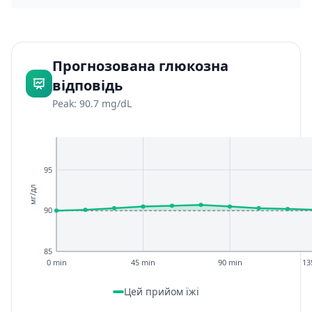
Прогнозована глюкозна
відповідь
Peak: 90.7 mg/dL
95
мг/дл
90
85
0 min
45 min
90 min
13
Цей прийом їжі