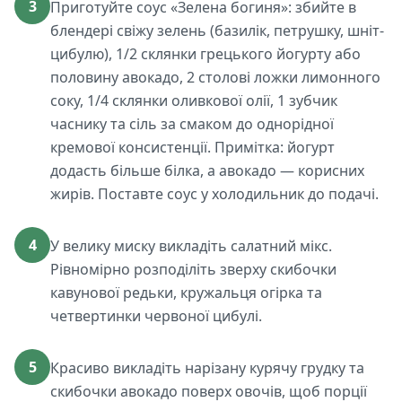
3
Приготуйте соус «Зелена богиня»: збийте в
блендері свіжу зелень (базилік, петрушку, шніт-
цибулю), 1/2 склянки грецького йогурту або
половину авокадо, 2 столові ложки лимонного
соку, 1/4 склянки оливкової олії, 1 зубчик
часнику та сіль за смаком до однорідної
кремової консистенції. Примітка: йогурт
додасть більше білка, а авокадо — корисних
жирів. Поставте соус у холодильник до подачі.
4
У велику миску викладіть салатний мікс.
Рівномірно розподіліть зверху скибочки
кавунової редьки, кружальця огірка та
четвертинки червоної цибулі.
5
Красиво викладіть нарізану курячу грудку та
скибочки авокадо поверх овочів, щоб порції