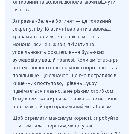
клітковини та вологи, допомагаючи відчути
ситість.
Заправка «Зелена богиня» — це головний
секрет успіху. Класичні варіанти з авокадо,
травами та оливковою олією містять
мононенасичені жири, які активно
уповільнюють розщеплення будь-яких
вуглеводів у вашій трапезі. Коли ви їсте жири
разом з іншою їжею, шлунок спорожнюється
повільніше. Це означає, що їжа потрапляє в
кишечник поступово, і рівень цукру
піднімається плавно, а не різким стрибком.
Тому кремова жирна заправка — це не лише
про смак, а й про правильний метаболізм.
Щоб отримати максимум користі, спробуйте
їсти цей салат першим, якщо у вас
заплановані інші страви, або прогуляйтеся 10