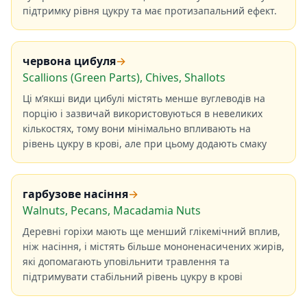
підтримку рівня цукру та має протизапальний ефект.
червона цибуля
→
Scallions (Green Parts), Chives, Shallots
Ці м’якші види цибулі містять менше вуглеводів на
порцію і зазвичай використовуються в невеликих
кількостях, тому вони мінімально впливають на
рівень цукру в крові, але при цьому додають смаку
гарбузове насіння
→
Walnuts, Pecans, Macadamia Nuts
Деревні горіхи мають ще менший глікемічний вплив,
ніж насіння, і містять більше мононенасичених жирів,
які допомагають уповільнити травлення та
підтримувати стабільний рівень цукру в крові