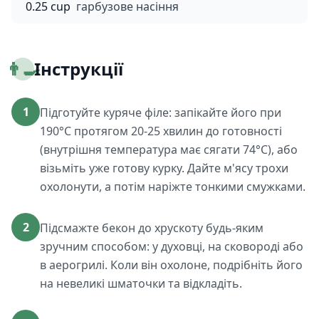
0.25 cup
гарбузове насіння
👨‍🍳
Інструкції
1
Підготуйте куряче філе: запікайте його при
190°C протягом 20-25 хвилин до готовності
(внутрішня температура має сягати 74°C), або
візьміть уже готову курку. Дайте м'ясу трохи
охолонути, а потім наріжте тонкими смужками.
2
Підсмажте бекон до хрускоту будь-яким
зручним способом: у духовці, на сковороді або
в аерогрилі. Коли він охолоне, подрібніть його
на невеликі шматочки та відкладіть.