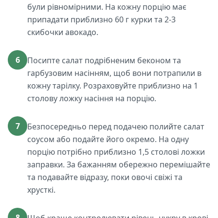
були рівномірними. На кожну порцію має
припадати приблизно 60 г курки та 2-3
скибочки авокадо.
6
Посипте салат подрібненим беконом та
гарбузовим насінням, щоб вони потрапили в
кожну тарілку. Розраховуйте приблизно на 1
столову ложку насіння на порцію.
7
Безпосередньо перед подачею полийте салат
соусом або подайте його окремо. На одну
порцію потрібно приблизно 1,5 столові ложки
заправки. За бажанням обережно перемішайте
та подавайте відразу, поки овочі свіжі та
хрусткі.
8