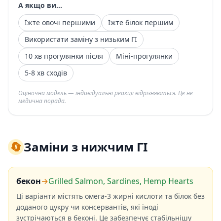
А якщо ви...
Їжте овочі першими
Їжте білок першим
Використати заміну з низьким ГІ
10 хв прогулянки після
Міні-прогулянки
5-8 хв сходів
Оціночна модель — індивідуальні реакції відрізняються. Це не
медична порада.
🔄
Заміни з нижчим ГІ
бекон
→
Grilled Salmon, Sardines, Hemp Hearts
Ці варіанти містять омега-3 жирні кислоти та білок без
доданого цукру чи консервантів, які іноді
зустрічаються в беконі. Це забезпечує стабільнішу