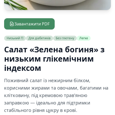
Завантажити PDF
Низький ГІ
Для діабетиків
Без глютену
Легке
Салат «Зелена богиня» з
низьким глікемічним
індексом
Поживний салат із нежирним білком,
корисними жирами та овочами, багатими на
клітковину, під кремовою трав'яною
заправкою — ідеально для підтримки
стабільного рівня цукру в крові.