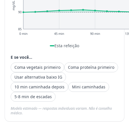
mg/dL
90
85
0 min
45 min
90 min
13
Esta refeição
E se você...
Coma vegetais primeiro
Coma proteína primeiro
Usar alternativa baixo IG
10 min caminhada depois
Mini caminhadas
5-8 min de escadas
Modelo estimado — respostas individuais variam. Não é conselho
médico.