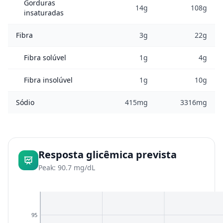
Gorduras
14g
108g
insaturadas
Fibra
3g
22g
Fibra solúvel
1g
4g
Fibra insolúvel
1g
10g
Sódio
415mg
3316mg
Resposta glicêmica prevista
Peak: 90.7 mg/dL
95