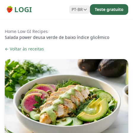
LOGI
PT-BR
Teste gratuito
Home
/
Low GI Recipes
/
Salada power deusa verde de baixo índice glicêmico
← Voltar às receitas