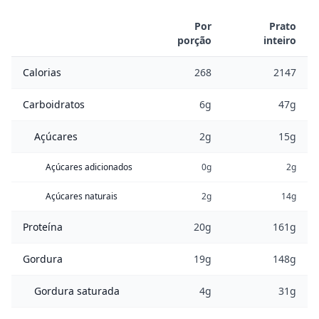
Por
Prato
porção
inteiro
Calorias
268
2147
Carboidratos
6g
47g
Açúcares
2g
15g
Açúcares adicionados
0g
2g
Açúcares naturais
2g
14g
Proteína
20g
161g
Gordura
19g
148g
Gordura saturada
4g
31g