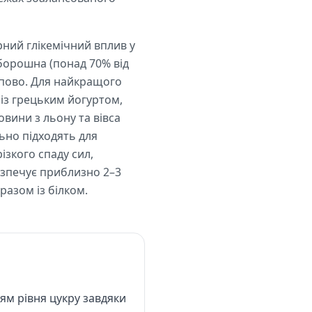
рний глікемічний вплив у
 борошна (понад 70% від
упово. Для найкращого
 із грецьким йогуртом,
вини з льону та вівса
ьно підходять для
ізкого спаду сил,
езпечує приблизно 2–3
разом із білком.
м рівня цукру завдяки