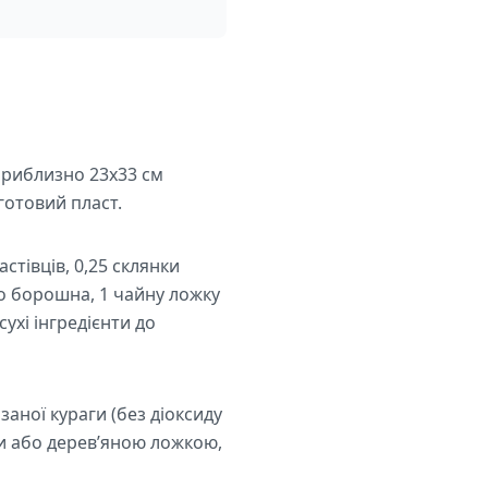
 приблизно 23х33 см
готовий пласт.
стівців, 0,25 склянки
о борошна, 1 чайну ложку
ухі інгредієнти до
заної кураги (без діоксиду
ми або дерев’яною ложкою,