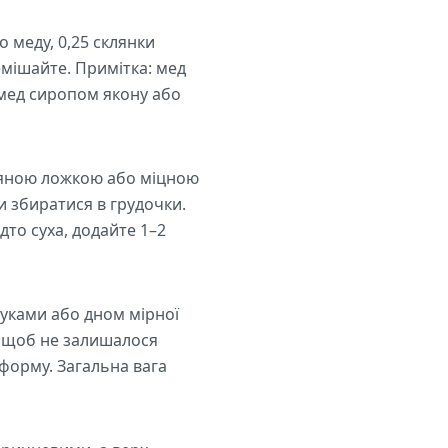
о меду, 0,25 склянки
емішайте. Примітка: мед
ь мед сиропом якону або
’яною ложкою або міцною
и збиратися в грудочки.
то суха, додайте 1–2
руками або дном мірної
, щоб не залишалося
форму. Загальна вага