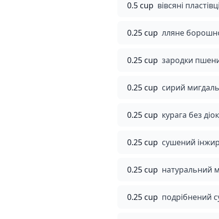
0.5 cup
вівсяні пластівц
0.25 cup
лляне борошно
0.25 cup
зародки пшени
0.25 cup
сирий мигдаль
0.25 cup
курага без діок
0.25 cup
сушений інжир
0.25 cup
натуральний 
0.25 cup
подрібнений с