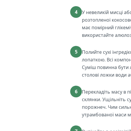
4
У невеликій мисці або
розтопленої кокосово
має помірний глікемі
використайте алюлоз
5
Полийте сухі інгред
лопаткою. Всі компо
Суміш повинна бути 
столові ложки води а
6
Перекладіть масу в п
склянки. Ущільніть 
порожнеч. Чим сильн
утрамбованої маси м