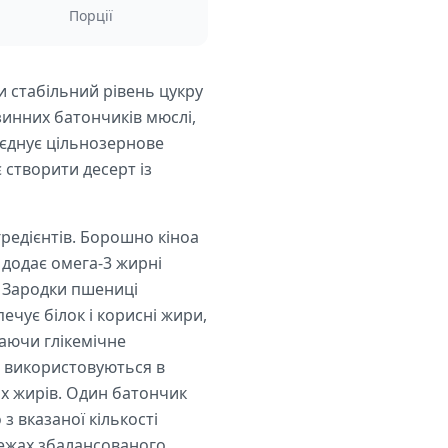
Порції
и стабільний рівень цукру
зинних батончиків мюслі,
єднує цільнозернове
 створити десерт із
гредієнтів. Борошно кіноа
 додає омега-3 жирні
. Зародки пшениці
ечує білок і корисні жири,
гаючи глікемічне
и використовуються в
их жирів. Один батончик
з вказаної кількості
межах збалансованого