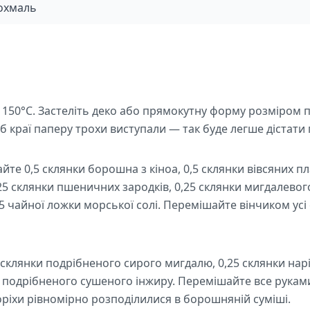
охмаль
о 150°C. Застеліть деко або прямокутну форму розміром
 краї паперу трохи виступали — так буде легше дістати 
йте 0,5 склянки борошна з кіноа, 0,5 склянки вівсяних пла
25 склянки пшеничних зародків, 0,25 склянки мигдалевог
5 чайної ложки морської солі. Перемішайте вінчиком усі с
 склянки подрібненого сирого мигдалю, 0,25 склянки нарі
ки подрібненого сушеного інжиру. Перемішайте все рука
ріхи рівномірно розподілилися в борошняній суміші.