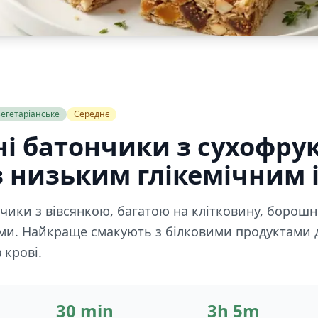
егетаріанське
Середнє
і батончики з сухофру
з низьким глікемічним 
чики з вівсянкою, багатою на клітковину, борошн
ми. Найкраще смакують з білковими продуктами 
 крові.
30 min
3h 5m