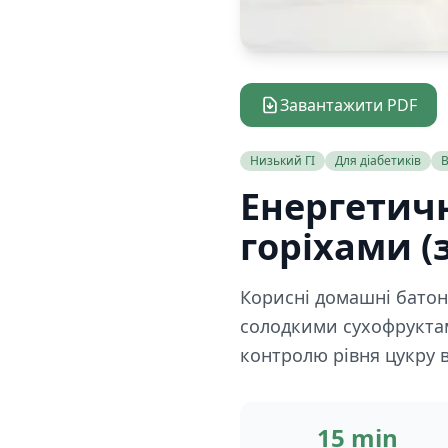
Завантажити PDF
Низький ГІ
Для діабетиків
В
Енергетичн
горіхами (
Корисні домашні батон
солодкими сухофрукта
контролю рівня цукру в
15 min