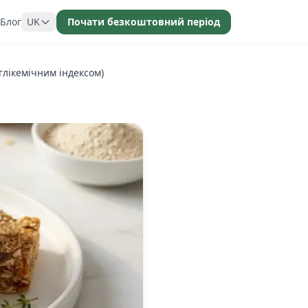
Блог
UK
Почати безкоштовний період
глікемічним індексом)