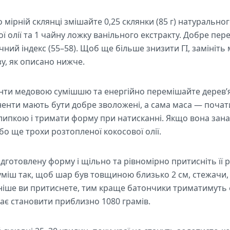
 мірній склянці змішайте 0,25 склянки (85 г) натуральног
ї олії та 1 чайну ложку ванільного екстракту. Добре пер
чний індекс (55–58). Щоб ще більше знизити ГІ, замініт
у, як описано нижче.
ієнти медовою сумішшю та енергійно перемішайте дерев
ненти мають бути добре зволожені, а сама маса — почат
липкою і тримати форму при натисканні. Якщо вона занад
бо ще трохи розтопленої кокосової олії.
ідготовлену форму і щільно та рівномірно притисніть її 
суміш так, щоб шар був товщиною близько 2 см, стежачи
іше ви притиснете, тим краще батончики триматимуть 
ає становити приблизно 1080 грамів.