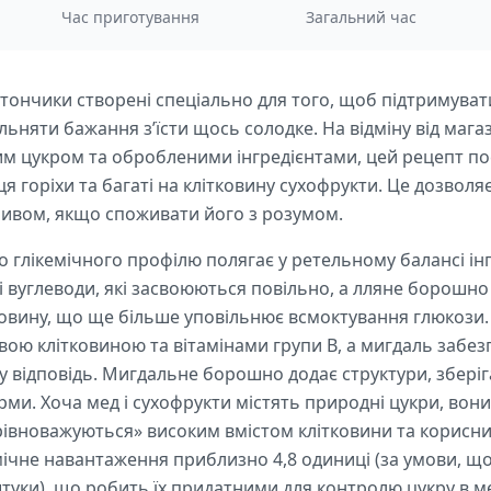
Час приготування
Загальний час
атончики створені спеціально для того, щоб підтримуват
льняти бажання з’їсти щось солодке. На відміну від мага
м цукром та обробленими інгредієнтами, цей рецепт по
я горіхи та багаті на клітковину сухофрукти. Це дозволяє
ливом, якщо споживати його з розумом.
о глікемічного профілю полягає у ретельному балансі ін
ні вуглеводи, які засвоюються повільно, а лляне борошно
ковину, що ще більше уповільнює всмоктування глюкози
ою клітковиною та вітамінами групи B, а мигдаль забезп
у відповідь. Мигдальне борошно додає структури, збері
ми. Хоча мед і сухофрукти містять природні цукри, вон
врівноважуються» високим вмістом клітковини та корисн
мічне навантаження приблизно 4,8 одиниці (за умови, що 
 штуки), що робить їх придатними для контролю цукру в 