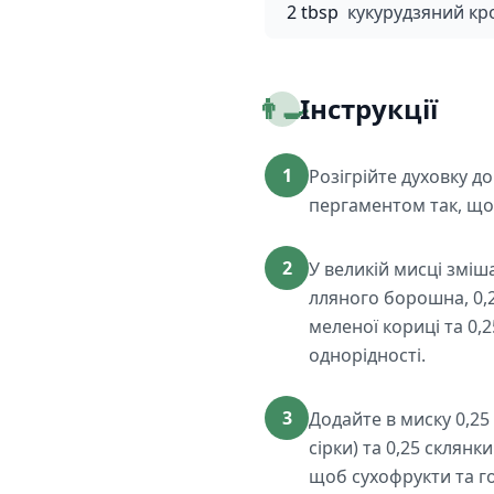
2 tbsp
кукурудзяний кр
👨‍🍳
Інструкції
1
Розігрійте духовку д
пергаментом так, щоб
2
У великій мисці зміша
лляного борошна, 0,
меленої кориці та 0,2
однорідності.
3
Додайте в миску 0,25
сірки) та 0,25 склян
щоб сухофрукти та го