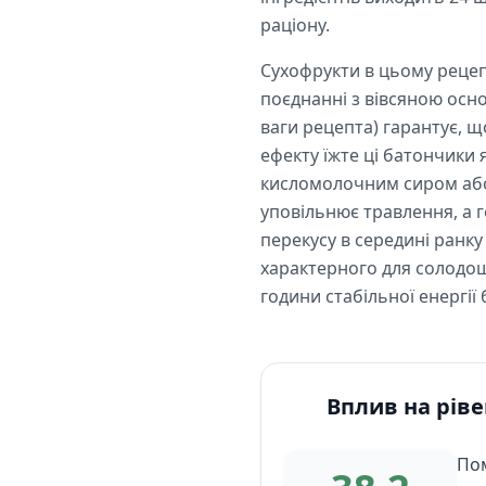
раціону.
Сухофрукти в цьому рецепт
поєднанні з вівсяною осно
ваги рецепта) гарантує, 
ефекту їжте ці батончики 
кисломолочним сиром або 
уповільнює травлення, а г
перекусу в середині ранку
характерного для солодощ
години стабільної енергії
Вплив на ріве
Пом