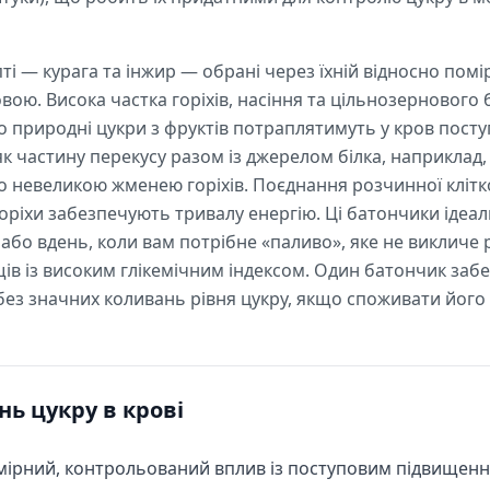
і — курага та інжир — обрані через їхній відносно помі
вою. Висока частка горіхів, насіння та цільнозернового
що природні цукри з фруктів потраплятимуть у кров пост
як частину перекусу разом із джерелом білка, наприклад,
невеликою жменею горіхів. Поєднання розчинної клітко
оріхи забезпечують тривалу енергію. Ці батончики ідеал
 або вдень, коли вам потрібне «паливо», яке не викличе р
ів із високим глікемічним індексом. Один батончик заб
 без значних коливань рівня цукру, якщо споживати його 
нь цукру в крові
ірний, контрольований вплив із поступовим підвищення