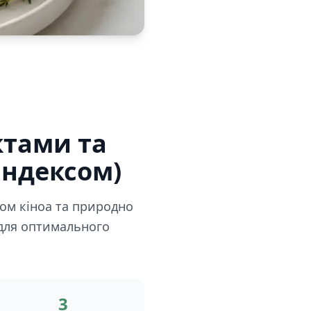
ктами та
індексом)
ом кіноа та природно
для оптимального
3