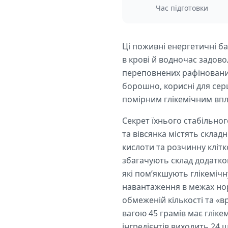
Час підготовки
Ці поживні енергетичні б
в крові й водночас задово
переповнених рафіновани
борошно, корисні для серц
помірним глікемічним вп
Секрет їхнього стабільног
та вівсянка містять склад
кислоти та розчинну кліт
збагачують склад додатков
які пом’якшують глікемічн
навантаження в межах нор
обмеженій кількості та «
вагою 45 грамів має гліке
інгредієнтів виходить 24