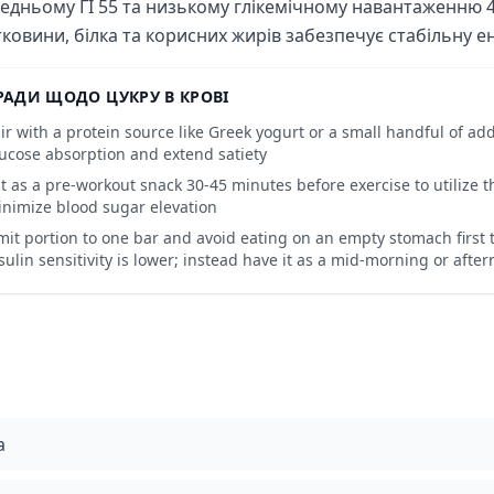
едньому ГІ 55 та низькому глікемічному навантаженню 4
тковини, білка та корисних жирів забезпечує стабільну е
РАДИ ЩОДО ЦУКРУ В КРОВІ
ir with a protein source like Greek yogurt or a small handful of add
ucose absorption and extend satiety
t as a pre-workout snack 30-45 minutes before exercise to utilize 
nimize blood sugar elevation
mit portion to one bar and avoid eating on an empty stomach first
sulin sensitivity is lower; instead have it as a mid-morning or afte
а