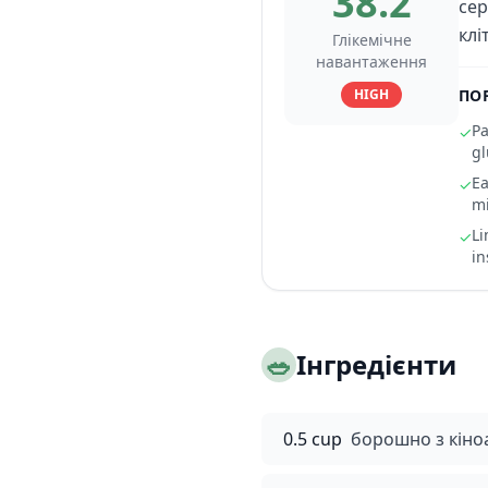
38.2
сер
клі
Глікемічне
навантаження
HIGH
ПО
Pa
✓
gl
Ea
✓
mi
Li
✓
in
🥗
Інгредієнти
0.5 cup
борошно з кіно