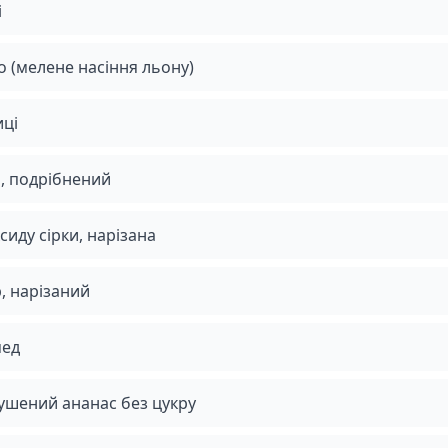
і
 (мелене насіння льону)
ці
, подрібнений
сиду сірки, нарізана
, нарізаний
мед
ушений ананас без цукру