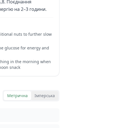
,8. Поєднання
нергію на 2–3 години.
itional nuts to further slow
the glucose for energy and
 thing in the morning when
rnoon snack
Метрична
Імперська