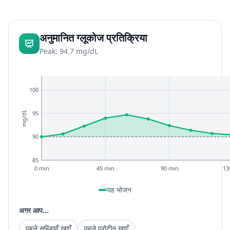
अनुमानित ग्लूकोज प्रतिक्रिया
Peak: 94.7 mg/dL
100
95
mg/dL
90
85
0 min
45 min
90 min
13
यह भोजन
अगर आप...
पहले सब्जियाँ खाएँ
पहले प्रोटीन खाएँ