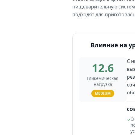
пищеварительную систему
подходят для приготовлен
Влияние на у
С н
12.6
выз
рез
Гликемическая
нагрузка
соч
обе
MEDIUM
СО
С
✓
п
ус