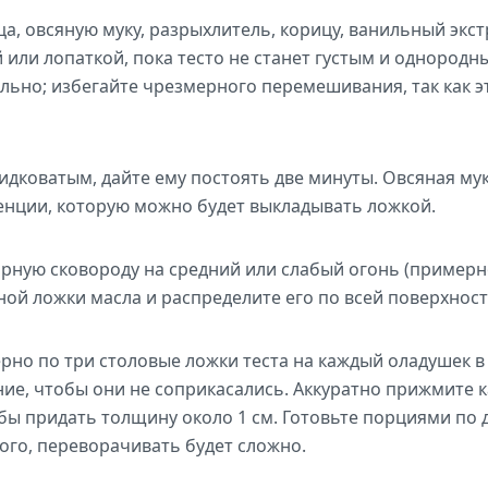
а, овсяную муку, разрыхлитель, корицу, ванильный экстр
или лопаткой, пока тесто не станет густым и однород
льно; избегайте чрезмерного перемешивания, так как э
идковатым, дайте ему постоять две минуты. Овсяная мука
тенции, которую можно будет выкладывать ложкой.
рную сковороду на средний или слабый огонь (примерно
ой ложки масла и распределите его по всей поверхност
но по три столовые ложки теста на каждый оладушек в 
ние, чтобы они не соприкасались. Аккуратно прижмите
бы придать толщину около 1 см. Готовьте порциями по 
ого, переворачивать будет сложно.