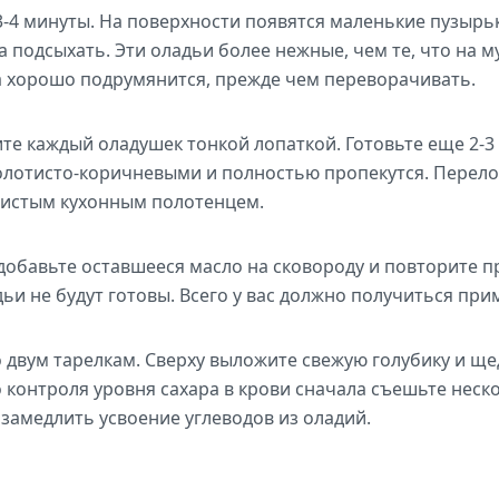
 3-4 минуты. На поверхности появятся маленькие пузырьк
а подсыхать. Эти оладьи более нежные, чем те, что на м
а хорошо подрумянится, прежде чем переворачивать.
те каждый оладушек тонкой лопаткой. Готовьте еще 2-3
золотисто-коричневыми и полностью пропекутся. Перело
чистым кухонным полотенцем.
обавьте оставшееся масло на сковороду и повторите п
дьи не будут готовы. Всего у вас должно получиться пр
 двум тарелкам. Сверху выложите свежую голубику и ще
о контроля уровня сахара в крови сначала съешьте неск
 замедлить усвоение углеводов из оладий.