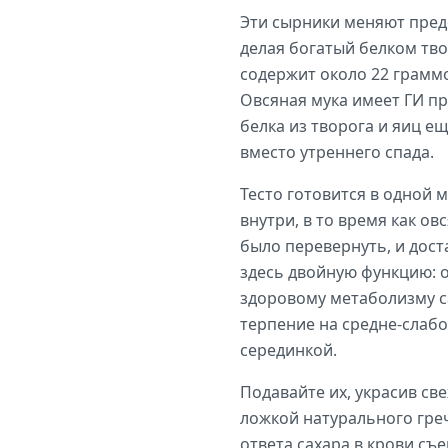
Эти сырники меняют пред
делая богатый белком тво
содержит около 22 граммо
Овсяная мука имеет ГИ пр
белка из творога и яиц 
вместо утреннего спада.
Тесто готовится в одной 
внутри, в то время как о
было перевернуть, и дос
здесь двойную функцию: о
здоровому метаболизму с
терпение на средне-слабо
серединкой.
Подавайте их, украсив све
ложкой натурального гре
ответа сахара в крови съ