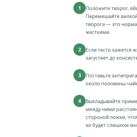
1
Положите творог, яйц
Перемешайте вилкой 
творога — это норма
жесткими.
2
Если тесто кажется ж
загустеет до консис
3
Поставьте антиприга
около половины чайн
4
Выкладывайте пример
между ними расстоя
стороной ложки, что
их будет слишком мн