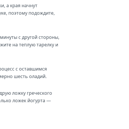
и, а края начнут
уке, поэтому подождите,
 минуты с другой стороны,
жите на теплую тарелку и
роцесс с оставшимся
имерно шесть оладий.
друю ложку греческого
олько ложек йогурта —