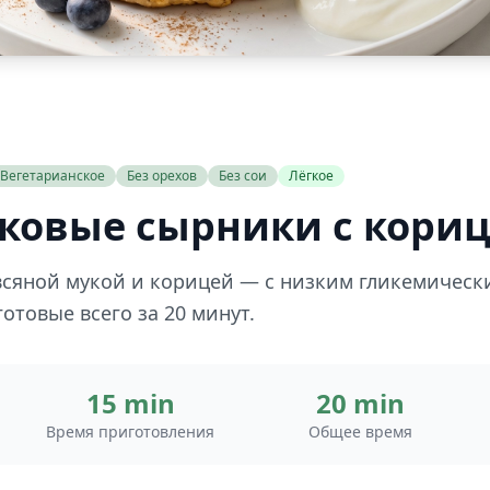
Вегетарианское
Без орехов
Без сои
Лёгкое
ковые сырники с кори
всяной мукой и корицей — с низким гликемическ
отовые всего за 20 минут.
15 min
20 min
Время приготовления
Общее время