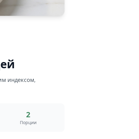
цей
им индексом,
2
Порции