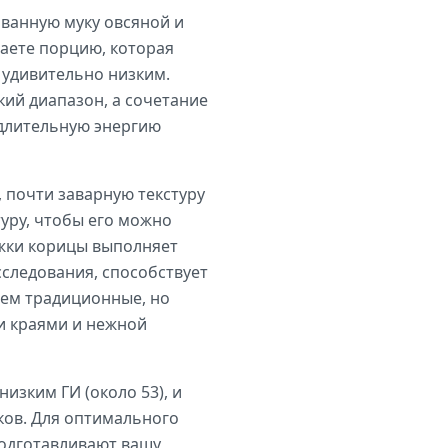
ванную муку овсяной и
чаете порцию, которая
 удивительно низким.
кий диапазон, а сочетание
 длительную энергию
, почти заварную текстуру
туру, чтобы его можно
ожки корицы выполняет
сследования, способствует
чем традиционные, но
ми краями и нежной
изким ГИ (около 53), и
ков. Для оптимального
подготавливают вашу