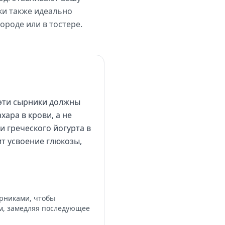
ки также идеально
ороде или в тостере.
 эти сырники должны
ара в крови, а не
и греческого йогурта в
ит усвоение глюкозы,
ырниками, чтобы
м, замедляя последующее