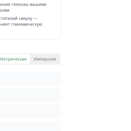
ощение глюкозы вашими
рови.
стителей сверху —
раняет гликемическую
Метрическая
Имперская