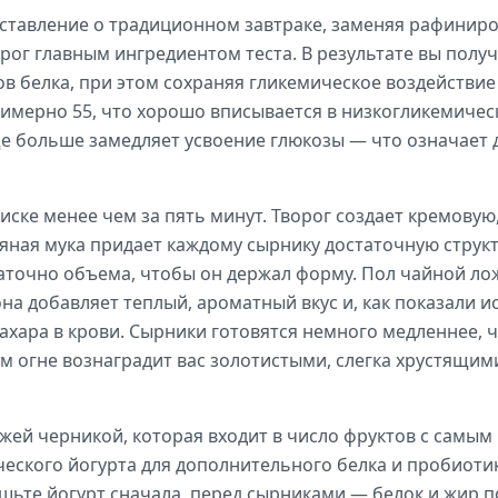
ставление о традиционном завтраке, заменяя рафиниро
рог главным ингредиентом теста. В результате вы полу
в белка, при этом сохраняя гликемическое воздействие
имерно 55, что хорошо вписывается в низкогликемичес
еще больше замедляет усвоение глюкозы — что означает
миске менее чем за пять минут. Творог создает кремовую
всяная мука придает каждому сырнику достаточную струк
таточно объема, чтобы он держал форму. Пол чайной л
на добавляет теплый, ароматный вкус и, как показали и
ахара в крови. Сырники готовятся немного медленнее, 
м огне вознаградит вас золотистыми, слегка хрустящи
жей черникой, которая входит в число фруктов с самым н
ческого йогурта для дополнительного белка и пробиоти
ешьте йогурт сначала, перед сырниками — белок и жир 