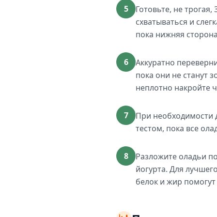
5
Готовьте, не трогая,
схватываться и слегк
пока нижняя сторон
6
Аккуратно переверни
пока они не станут 
неплотно накройте 
7
При необходимости д
тестом, пока все ола
8
Разложите оладьи по
йогурта. Для лучшег
белок и жир помогут