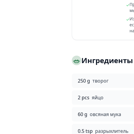
П
✓
м
И
✓
е
н
🥗
Ингредиенты
250 g
творог
2 pcs
яйцо
60 g
овсяная мука
0.5 tsp
разрыхлитель