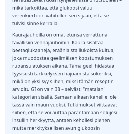
ne hidastavat ruoan tyhjenemistä ohutsuoleen –
mikä tarkoittaa, että glukoosi valuu
verenkiertoon vähitellen sen sijaan, että se
tulvisi sinne kerralla.
Kaurajauhoilla on omat etunsa verrattuna
tavallisiin vehnäjauhoihin. Kaura sisältää
beetaglukaaneja, eräänlaista liukoista kuitua,
joka muodostaa geelimäisen koostumuksen
ruoansulatuksen aikana. Tämä geeli hidastaa
fyysisesti tärkkelyksen hajoamista sokeriksi,
mikä on yksi syy siihen, miksi tämän reseptin
arvioitu GI on vain 38 – selvästi "matalan"
kategorian sisällä. Samaan aikaan kaneli ei ole
tässä vain maun vuoksi. Tutkimukset viittaavat
siihen, että se voi auttaa parantamaan solujesi
insuliiniherkkyyttä, antaen kehollesi pienen
mutta merkityksellisen avun glukoosin