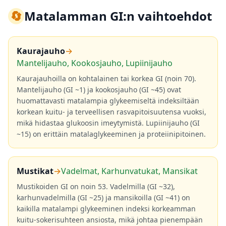
🔄
Matalamman GI:n vaihtoehdot
Kaurajauho
→
Mantelijauho, Kookosjauho, Lupiinijauho
Kaurajauhoilla on kohtalainen tai korkea GI (noin 70).
Mantelijauho (GI ~1) ja kookosjauho (GI ~45) ovat
huomattavasti matalampia glykeemiseltä indeksiltään
korkean kuitu- ja terveellisen rasvapitoisuutensa vuoksi,
mikä hidastaa glukoosin imeytymistä. Lupiinijauho (GI
~15) on erittäin matalaglykeeminen ja proteiinipitoinen.
Mustikat
→
Vadelmat, Karhunvatukat, Mansikat
Mustikoiden GI on noin 53. Vadelmilla (GI ~32),
karhunvadelmilla (GI ~25) ja mansikoilla (GI ~41) on
kaikilla matalampi glykeeminen indeksi korkeamman
kuitu-sokerisuhteen ansiosta, mikä johtaa pienempään