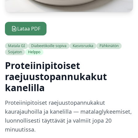
Lataa PDF
Matala GI
Diabeetikoille sopiva
Kasvisruoka
Pähkinätön
Soijaton
Helppo
Proteiinipitoiset
raejuustopannukakut
kanelilla
Proteiinipitoiset raejuustopannukakut
kaurajauhoilla ja kanelilla — matalaglykeemiset,
luonnollisesti täyttävät ja valmiit jopa 20
minuutissa.