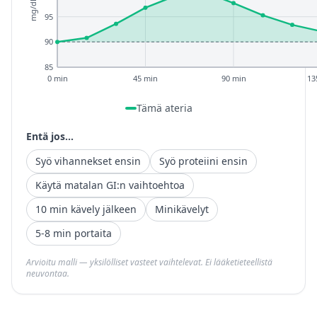
mg/dL
95
90
85
0 min
45 min
90 min
13
Tämä ateria
Entä jos...
Syö vihannekset ensin
Syö proteiini ensin
Käytä matalan GI:n vaihtoehtoa
10 min kävely jälkeen
Minikävelyt
5-8 min portaita
Arvioitu malli — yksilölliset vasteet vaihtelevat. Ei lääketieteellistä
neuvontaa.