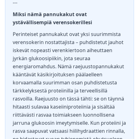
---
Miksi nämä pannukakut ovat
ystävällisempiä verensokerillesi
Perinteiset pannukakut ovat yksi suurimmista
verensokerin nostattajista – puhdistetut jauhot
iskevät nopeasti verenkiertoon aiheuttaen
jyrkän glukoosipiikin, jota seuraa
energiaromahdus. Nämä raejuustopannukakut
kääntävät käsikirjoituksen päälaelleen
korvaamalla suurimman osan puhdistetusta
tärkkelyksestä proteiinilla ja terveellisillä
rasvoilla. Raejuusto on tässä tähti: se on täynnä
hitaasti sulavaa kaseiiniproteiinia ja sisältää
riittävästi rasvaa toimiakseen luonnollisena
jarruna glukoosin imeytymiselle. Kun proteiini ja
rasva saapuvat vatsaasi hiilihydraattien rinnalla,