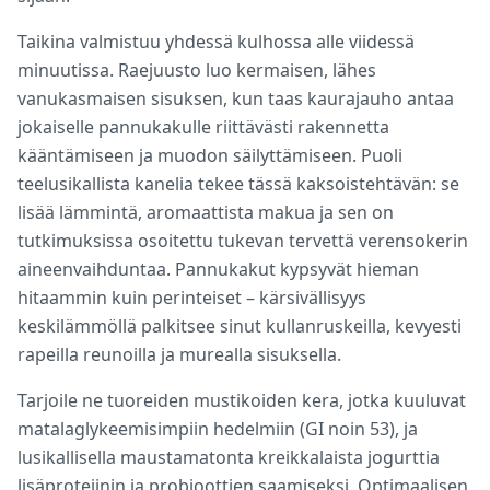
Taikina valmistuu yhdessä kulhossa alle viidessä
minuutissa. Raejuusto luo kermaisen, lähes
vanukasmaisen sisuksen, kun taas kaurajauho antaa
jokaiselle pannukakulle riittävästi rakennetta
kääntämiseen ja muodon säilyttämiseen. Puoli
teelusikallista kanelia tekee tässä kaksoistehtävän: se
lisää lämmintä, aromaattista makua ja sen on
tutkimuksissa osoitettu tukevan tervettä verensokerin
aineenvaihduntaa. Pannukakut kypsyvät hieman
hitaammin kuin perinteiset – kärsivällisyys
keskilämmöllä palkitsee sinut kullanruskeilla, kevyesti
rapeilla reunoilla ja murealla sisuksella.
Tarjoile ne tuoreiden mustikoiden kera, jotka kuuluvat
matalaglykeemisimpiin hedelmiin (GI noin 53), ja
lusikallisella maustamatonta kreikkalaista jogurttia
lisäproteiinin ja probioottien saamiseksi. Optimaalisen