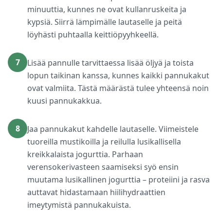
minuuttia, kunnes ne ovat kullanruskeita ja
kypsiä. Siirrä lämpimälle lautaselle ja peitä
löyhästi puhtaalla keittiöpyyhkeellä.
7
Lisää pannulle tarvittaessa lisää öljyä ja toista
lopun taikinan kanssa, kunnes kaikki pannukakut
ovat valmiita. Tästä määrästä tulee yhteensä noin
kuusi pannukakkua.
8
Jaa pannukakut kahdelle lautaselle. Viimeistele
tuoreilla mustikoilla ja reilulla lusikallisella
kreikkalaista jogurttia. Parhaan
verensokerivasteen saamiseksi syö ensin
muutama lusikallinen jogurttia – proteiini ja rasva
auttavat hidastamaan hiilihydraattien
imeytymistä pannukakuista.