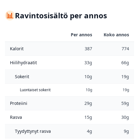
📊
Ravintosisältö per annos
Per annos
Koko annos
Kalorit
387
774
Hiilihydraatit
33g
66g
Sokerit
10g
19g
Luontaiset sokerit
10g
19g
Proteiini
29g
59g
Rasva
15g
30g
Tyydyttynyt rasva
4g
9g