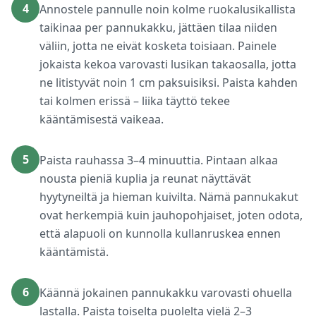
4
Annostele pannulle noin kolme ruokalusikallista
taikinaa per pannukakku, jättäen tilaa niiden
väliin, jotta ne eivät kosketa toisiaan. Painele
jokaista kekoa varovasti lusikan takaosalla, jotta
ne litistyvät noin 1 cm paksuisiksi. Paista kahden
tai kolmen erissä – liika täyttö tekee
kääntämisestä vaikeaa.
5
Paista rauhassa 3–4 minuuttia. Pintaan alkaa
nousta pieniä kuplia ja reunat näyttävät
hyytyneiltä ja hieman kuivilta. Nämä pannukakut
ovat herkempiä kuin jauhopohjaiset, joten odota,
että alapuoli on kunnolla kullanruskea ennen
kääntämistä.
6
Käännä jokainen pannukakku varovasti ohuella
lastalla. Paista toiselta puolelta vielä 2–3