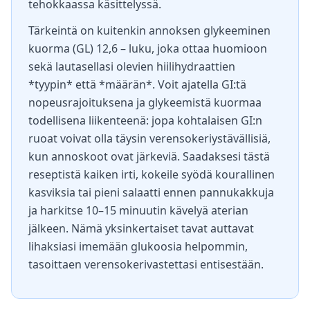
tehokkaassa käsittelyssä.
Tärkeintä on kuitenkin annoksen glykeeminen
kuorma (GL) 12,6 – luku, joka ottaa huomioon
sekä lautasellasi olevien hiilihydraattien
*tyypin* että *määrän*. Voit ajatella GI:tä
nopeusrajoituksena ja glykeemistä kuormaa
todellisena liikenteenä: jopa kohtalaisen GI:n
ruoat voivat olla täysin verensokeriystävällisiä,
kun annoskoot ovat järkeviä. Saadaksesi tästä
reseptistä kaiken irti, kokeile syödä kourallinen
kasviksia tai pieni salaatti ennen pannukakkuja
ja harkitse 10–15 minuutin kävelyä aterian
jälkeen. Nämä yksinkertaiset tavat auttavat
lihaksiasi imemään glukoosia helpommin,
tasoittaen verensokerivastettasi entisestään.