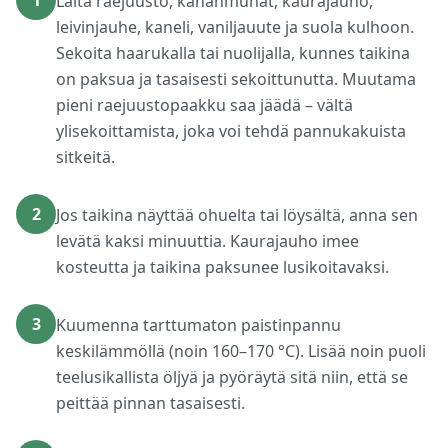
1
Laita raejuusto, kananmunat, kaurajauho,
leivinjauhe, kaneli, vaniljauute ja suola kulhoon.
Sekoita haarukalla tai nuolijalla, kunnes taikina
on paksua ja tasaisesti sekoittunutta. Muutama
pieni raejuustopaakku saa jäädä – vältä
ylisekoittamista, joka voi tehdä pannukakuista
sitkeitä.
2
Jos taikina näyttää ohuelta tai löysältä, anna sen
levätä kaksi minuuttia. Kaurajauho imee
kosteutta ja taikina paksunee lusikoitavaksi.
3
Kuumenna tarttumaton paistinpannu
keskilämmöllä (noin 160–170 °C). Lisää noin puoli
teelusikallista öljyä ja pyöräytä sitä niin, että se
peittää pinnan tasaisesti.