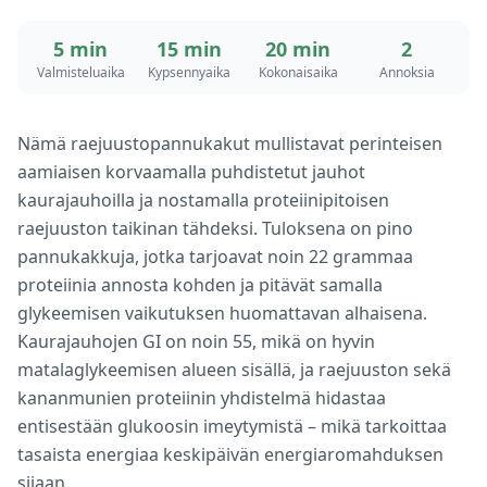
5 min
15 min
20 min
2
Valmisteluaika
Kypsennyaika
Kokonaisaika
Annoksia
Nämä raejuustopannukakut mullistavat perinteisen
aamiaisen korvaamalla puhdistetut jauhot
kaurajauhoilla ja nostamalla proteiinipitoisen
raejuuston taikinan tähdeksi. Tuloksena on pino
pannukakkuja, jotka tarjoavat noin 22 grammaa
proteiinia annosta kohden ja pitävät samalla
glykeemisen vaikutuksen huomattavan alhaisena.
Kaurajauhojen GI on noin 55, mikä on hyvin
matalaglykeemisen alueen sisällä, ja raejuuston sekä
kananmunien proteiinin yhdistelmä hidastaa
entisestään glukoosin imeytymistä – mikä tarkoittaa
tasaista energiaa keskipäivän energiaromahduksen
sijaan.