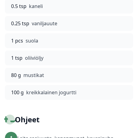
0.5 tsp
kaneli
0.25 tsp
vaniljauute
1 pcs
suola
1 tsp
oliiviöljy
80 g
mustikat
100 g
kreikkalainen jogurtti
👨‍🍳
Ohjeet