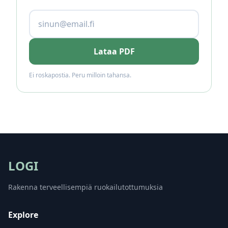
Lataa PDF
Ei roskapostia. Peru milloin tahansa.
LOGI
Rakenna terveellisempiä ruokailutottumuksia
Explore