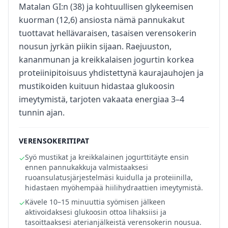
Matalan GI:n (38) ja kohtuullisen glykeemisen
kuorman (12,6) ansiosta nämä pannukakut
tuottavat hellävaraisen, tasaisen verensokerin
nousun jyrkän piikin sijaan. Raejuuston,
kananmunan ja kreikkalaisen jogurtin korkea
proteiinipitoisuus yhdistettynä kaurajauhojen ja
mustikoiden kuituun hidastaa glukoosin
imeytymistä, tarjoten vakaata energiaa 3–4
tunnin ajan.
VERENSOKERITIPAT
Syö mustikat ja kreikkalainen jogurttitäyte ensin
✓
ennen pannukakkuja valmistaaksesi
ruoansulatusjärjestelmäsi kuidulla ja proteiinilla,
hidastaen myöhempää hiilihydraattien imeytymistä.
Kävele 10–15 minuuttia syömisen jälkeen
✓
aktivoidaksesi glukoosin ottoa lihaksiisi ja
tasoittaaksesi aterianjälkeistä verensokerin nousua.