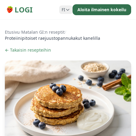
LOGI
FI
Aloita ilmainen kokeilu
Etusivu
/
Matalan GI:n reseptit
/
Proteiinipitoiset raejuustopannukakut kanelilla
← Takaisin resepteihin