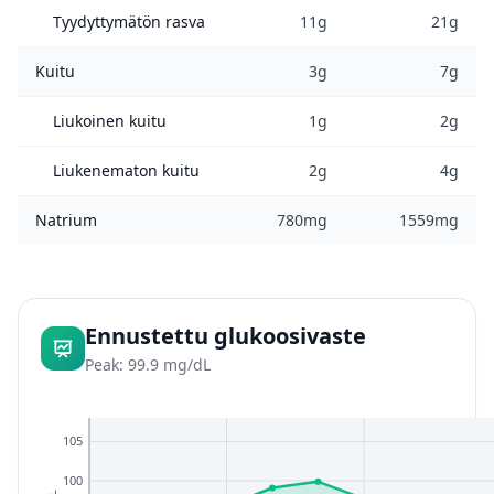
Tyydyttymätön rasva
11g
21g
Kuitu
3g
7g
Liukoinen kuitu
1g
2g
Liukenematon kuitu
2g
4g
Natrium
780mg
1559mg
Ennustettu glukoosivaste
Peak: 99.9 mg/dL
105
100