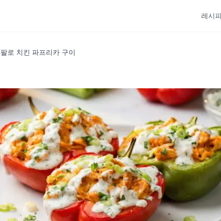
레시
버팔로 치킨 파프리카 구이