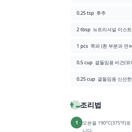
0.25 tsp
후추
2 tbsp
뉴트리셔널 이스트 
1 pcs
쪽파 (흰 부분과 연녹
0.5 cup
곁들임용 비건(유
0.25 cup
곁들임용 신선한 
👨‍🍳
조리법
1
오븐을 190°C(375
니다.