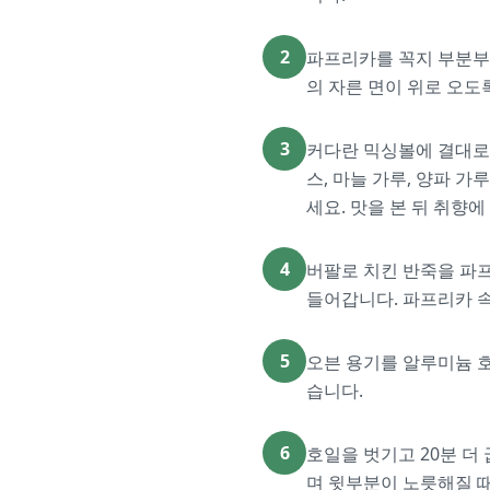
2
파프리카를 꼭지 부분부터
의 자른 면이 위로 오도
3
커다란 믹싱볼에 결대로 
스, 마늘 가루, 양파 
세요. 맛을 본 뒤 취향
4
버팔로 치킨 반죽을 파프
들어갑니다. 파프리카 속
5
오븐 용기를 알루미늄 호
습니다.
6
호일을 벗기고 20분 더
며 윗부분이 노릇해질 