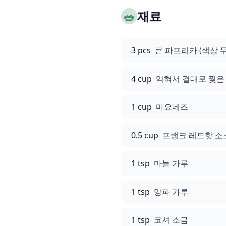
🥗
재료
3 pcs
큰 파프리카 (색상 
4 cup
익혀서 결대로 찢은
1 cup
마요네즈
0.5 cup
프랭크 레드핫 소
1 tsp
마늘 가루
1 tsp
양파 가루
1 tsp
코셔 소금