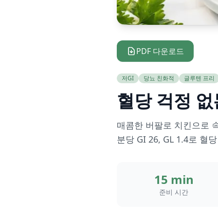
PDF 다운로드
저GI
당뇨 친화적
글루텐 프리
혈당 걱정 없
매콤한 버팔로 치킨으로 속
분당 GI 26, GL 1.4
15 min
준비 시간