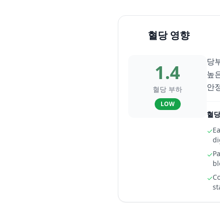
혈당 영향
당부
1.4
높은
안정
혈당 부하
LOW
혈당
Ea
✓
di
Pa
✓
b
Co
✓
st