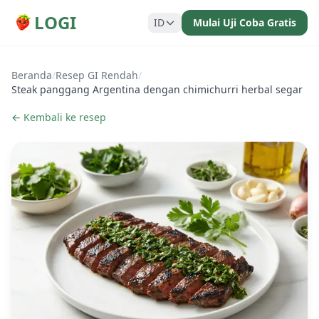
LOGI
ID
Mulai Uji Coba Gratis
Beranda
/
Resep GI Rendah
/
Steak panggang Argentina dengan chimichurri herbal segar
← Kembali ke resep