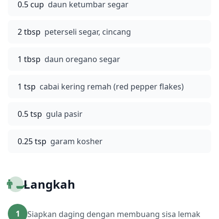
0.5 cup
daun ketumbar segar
2 tbsp
peterseli segar, cincang
1 tbsp
daun oregano segar
1 tsp
cabai kering remah (red pepper flakes)
0.5 tsp
gula pasir
0.25 tsp
garam kosher
👨‍🍳
Langkah
1
Siapkan daging dengan membuang sisa lemak