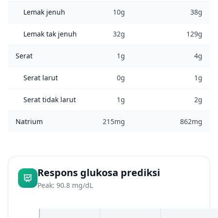
Lemak jenuh
10g
38g
Lemak tak jenuh
32g
129g
Serat
1g
4g
Serat larut
0g
1g
Serat tidak larut
1g
2g
Natrium
215mg
862mg
Respons glukosa prediksi
Peak: 90.8 mg/dL