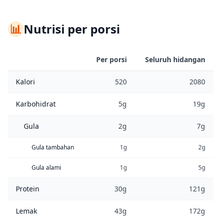
📊
Nutrisi per porsi
Per porsi
Seluruh hidangan
Kalori
520
2080
Karbohidrat
5g
19g
Gula
2g
7g
Gula tambahan
1g
2g
Gula alami
1g
5g
Protein
30g
121g
Lemak
43g
172g