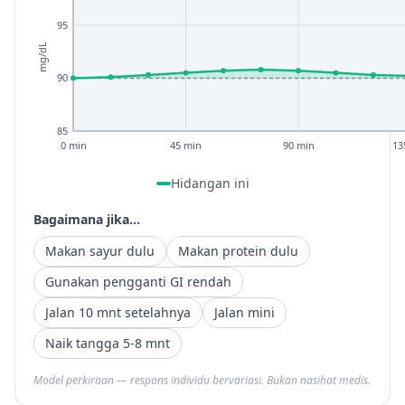
95
mg/dL
90
85
0 min
45 min
90 min
13
Hidangan ini
Bagaimana jika...
Makan sayur dulu
Makan protein dulu
Gunakan pengganti GI rendah
Jalan 10 mnt setelahnya
Jalan mini
Naik tangga 5-8 mnt
Model perkiraan — respons individu bervariasi. Bukan nasihat medis.