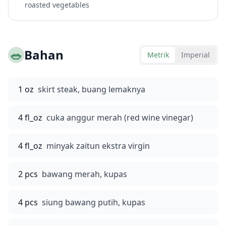
roasted vegetables
🥗
Bahan
Metrik
Imperial
1 oz
skirt steak, buang lemaknya
4 fl_oz
cuka anggur merah (red wine vinegar)
4 fl_oz
minyak zaitun ekstra virgin
2 pcs
bawang merah, kupas
4 pcs
siung bawang putih, kupas