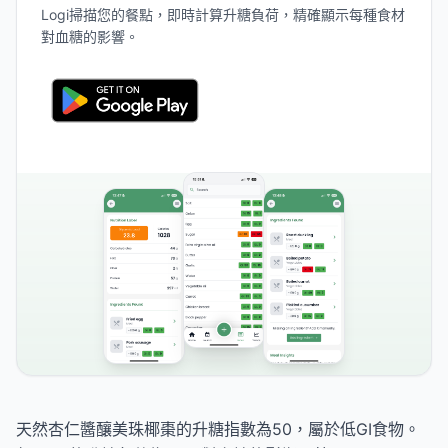
Logi掃描您的餐點，即時計算升糖負荷，精確顯示每種食材
對血糖的影響。
天然杏仁醬釀美珠椰棗的升糖指數為50，屬於低GI食物。