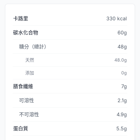
卡路里
330 kcal
碳水化合物
60g
糖分（總計）
48g
天然
48.0g
添加
0g
膳食纖維
7g
可溶性
2.1g
不可溶性
4.9g
蛋白質
5.5g