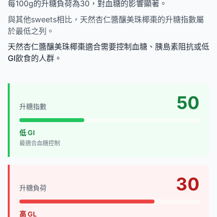
每100g的升糖負荷為30，對血糖的影響顯著。
與其他sweets相比，天然杏仁醬釀美珠椰棗的升糖指數屬
於最低之列。
天然杏仁醬釀美珠椰棗適合需要控制血糖、胰島素阻抗或低
GI飲食的人群。
50
升糖指數
低 GI
最適合血糖控制
30
升糖負荷
高 GL