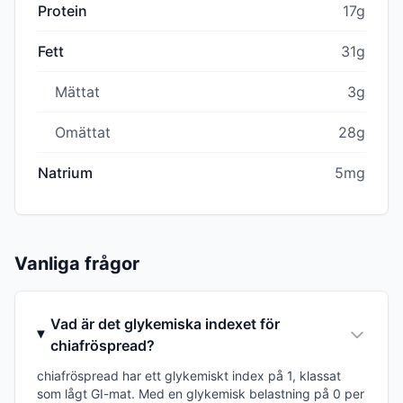
Protein
17g
Fett
31g
Mättat
3g
Omättat
28g
Natrium
5mg
Vanliga frågor
Vad är det glykemiska indexet för
chiafröspread?
chiafröspread har ett glykemiskt index på 1, klassat
som lågt GI-mat. Med en glykemisk belastning på 0 per