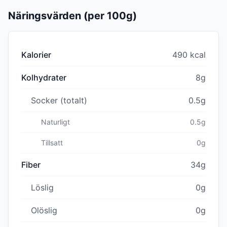
Näringsvärden (per 100g)
Kalorier
490 kcal
Kolhydrater
8g
Socker (totalt)
0.5g
Naturligt
0.5g
Tillsatt
0g
Fiber
34g
Löslig
0g
Olöslig
0g