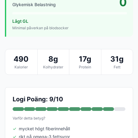
0
Glykemisk Belastning
Lågt GL
Minimal påverkan på blodsocker
490
8g
17g
31g
Kalorier
Kolhydrater
Protein
Fett
Logi Poäng: 9/10
Varför detta betyg?
✓
mycket högt fiberinnehåll
✓
rikt på omega-3 fettsyror