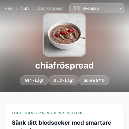
Hem
/
Nuts
/
chiafröspread
chiafröspread
GI 1 · Lågt
GL 0 · Lågt
Score 9/10
LOGI · HANTERA INSULINRESISTENS
Sänk ditt blodsocker med smartare