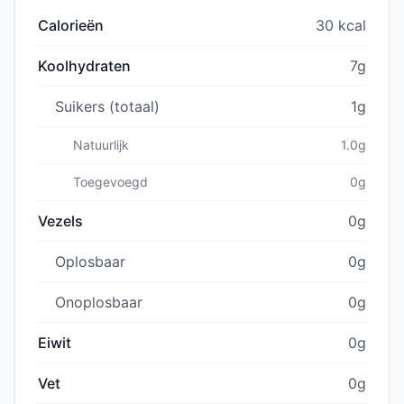
Calorieën
30 kcal
Koolhydraten
7g
Suikers (totaal)
1g
Natuurlijk
1.0g
Toegevoegd
0g
Vezels
0g
Oplosbaar
0g
Onoplosbaar
0g
Eiwit
0g
Vet
0g