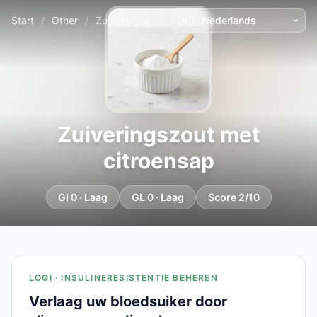
Start
/
Other
/
Zuiveringszout met citroensap
Zuiveringszout met
citroensap
GI 0 · Laag
GL 0 · Laag
Score 2/10
LOGI · INSULINERESISTENTIE BEHEREN
Verlaag uw bloedsuiker door