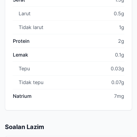
Larut
0.5g
Tidak larut
1g
Protein
2g
Lemak
0.1g
Tepu
0.03g
Tidak tepu
0.07g
Natrium
7mg
Soalan Lazim