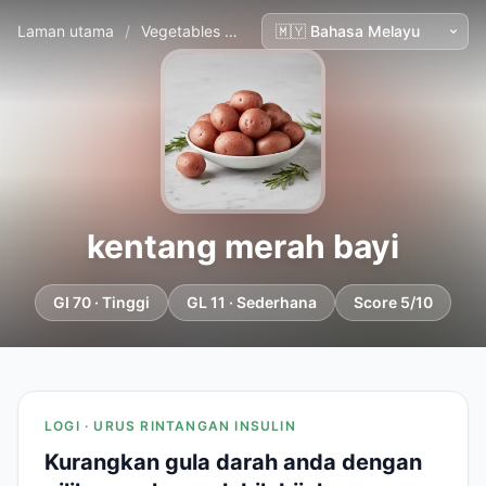
Laman utama
/
Vegetables
/
kentang merah bayi
kentang merah bayi
GI 70 · Tinggi
GL 11 · Sederhana
Score 5/10
LOGI · URUS RINTANGAN INSULIN
Kurangkan gula darah anda dengan