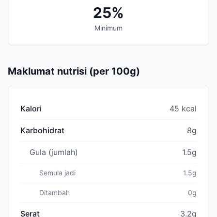
25%
Minimum
Maklumat nutrisi (per 100g)
Kalori
45 kcal
Karbohidrat
8g
Gula (jumlah)
1.5g
Semula jadi
1.5g
Ditambah
0g
Serat
3.2g