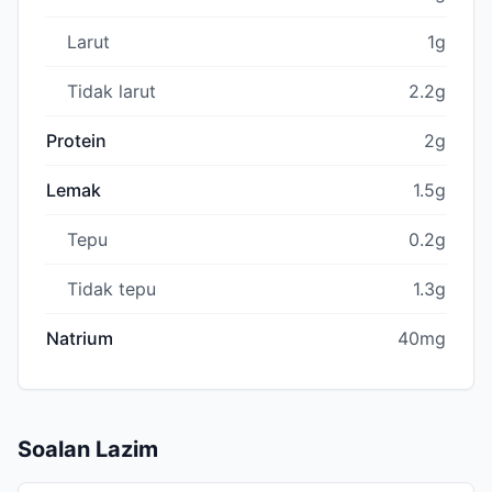
Larut
1g
Tidak larut
2.2g
Protein
2g
Lemak
1.5g
Tepu
0.2g
Tidak tepu
1.3g
Natrium
40mg
Soalan Lazim