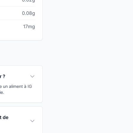
0.08g
17mg
r ?
e un aliment à IG
ie.
t de