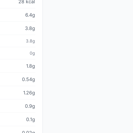
28 kcal
6.4g
3.8g
3.8g
0g
1.8g
0.54g
1.26g
0.9g
0.1g
0.02g