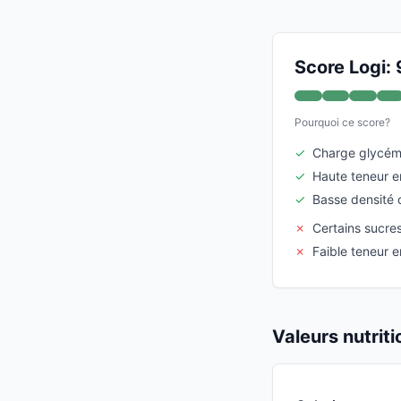
Score Logi: 
Pourquoi ce score?
✓
Charge glycém
✓
Haute teneur e
✓
Basse densité 
✗
Certains sucres
✗
Faible teneur e
Valeurs nutrit