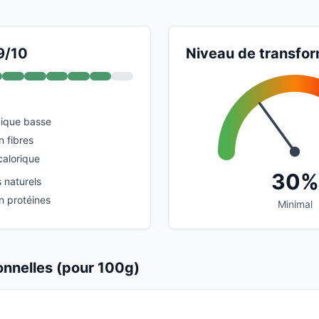
9/10
Niveau de transfor
ique basse
n fibres
calorique
30%
 naturels
n protéines
Minimal
ionnelles (pour 100g)