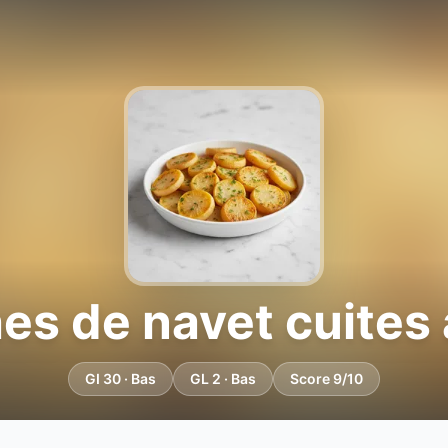
es de navet cuites 
GI 30 · Bas
GL 2 · Bas
Score 9/10