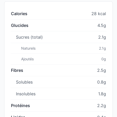
Calories
28 kcal
Glucides
4.5g
Sucres (total)
2.1g
Naturels
2.1g
Ajoutés
0g
Fibres
2.5g
Solubles
0.8g
Insolubles
1.8g
Protéines
2.2g