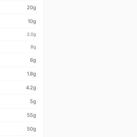
20g
10g
2.0g
8g
6g
1.8g
4.2g
5g
55g
50g