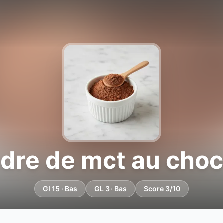
dre de mct au choc
GI 15 · Bas
GL 3 · Bas
Score 3/10