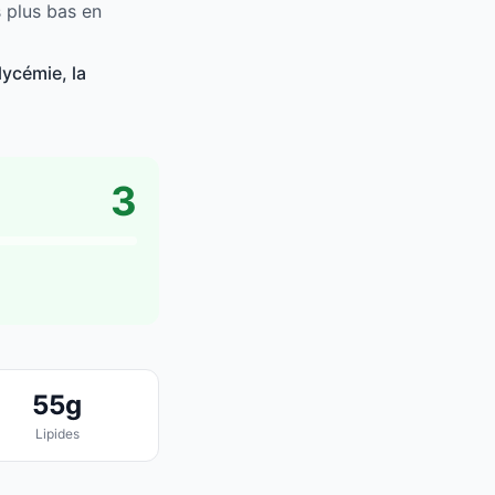
 plus bas en
lycémie, la
3
55g
Lipides