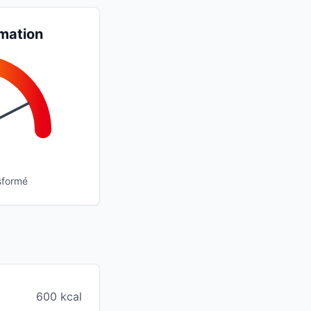
mation
sformé
600 kcal