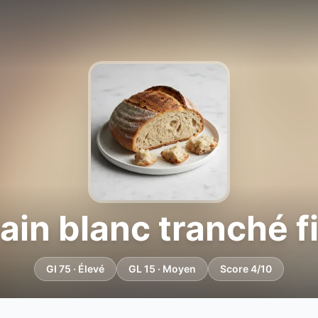
ain blanc tranché f
GI 75 · Élevé
GL 15 · Moyen
Score 4/10