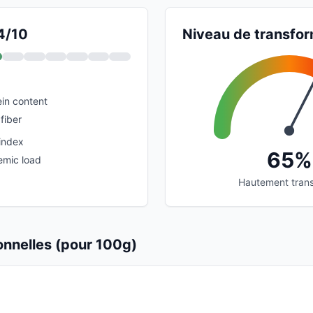
 4/10
Niveau de transfor
in content
fiber
index
65%
emic load
Hautement tran
ionnelles (pour 100g)