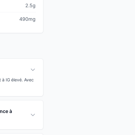
2.5g
490mg
 à IG élevé. Avec
ance à