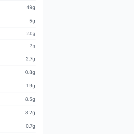
49g
5g
2.0g
3g
2.7g
0.8g
1.9g
8.5g
3.2g
0.7g