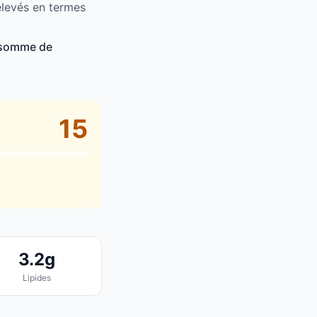
 élevés en termes
onsomme de
15
3.2g
Lipides