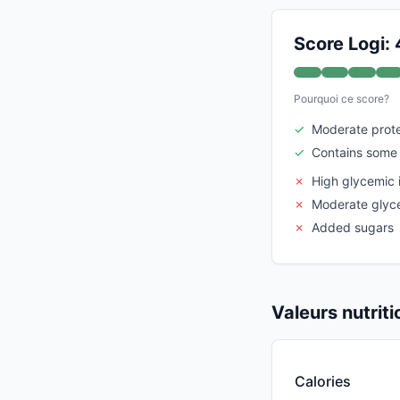
Score Logi:
Pourquoi ce score?
✓
Moderate prote
✓
Contains some 
✗
High glycemic 
✗
Moderate glyc
✗
Added sugars
Valeurs nutrit
Calories