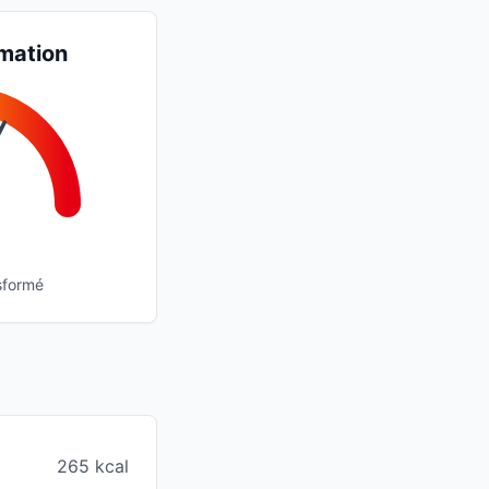
mation
sformé
265 kcal