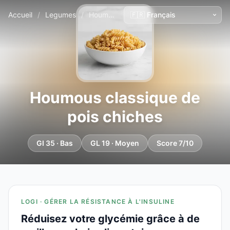
Accueil
/
Legumes
/
Houmous classique de pois chiches
Houmous classique de
pois chiches
GI 35 · Bas
GL 19 · Moyen
Score 7/10
LOGI · GÉRER LA RÉSISTANCE À L'INSULINE
Réduisez votre glycémie grâce à de