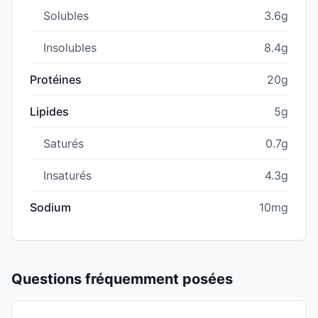
Solubles
3.6g
Insolubles
8.4g
Protéines
20g
Lipides
5g
Saturés
0.7g
Insaturés
4.3g
Sodium
10mg
Questions fréquemment posées