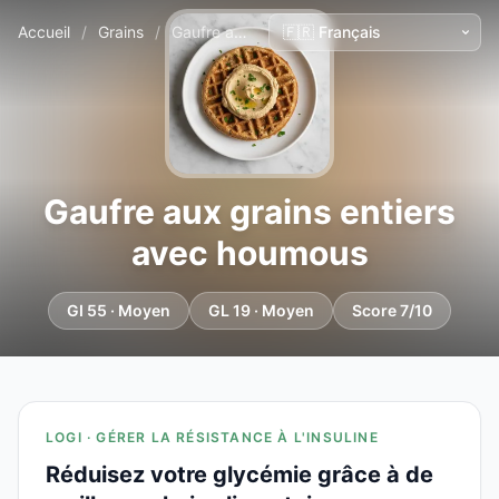
Accueil
/
Grains
/
Gaufre aux grains entiers avec houmous
Gaufre aux grains entiers
avec houmous
GI 55 · Moyen
GL 19 · Moyen
Score 7/10
LOGI · GÉRER LA RÉSISTANCE À L'INSULINE
Réduisez votre glycémie grâce à de