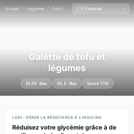
Accueil
/
Legumes
/
Galette de tofu et légumes
Galette de tofu et
légumes
GI 25 · Bas
GL 2 · Bas
Score 7/10
LOGI · GÉRER LA RÉSISTANCE À L'INSULINE
Réduisez votre glycémie grâce à de