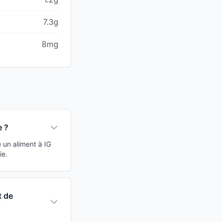
7.3g
8mg
e ?
 un aliment à IG
ie.
t de