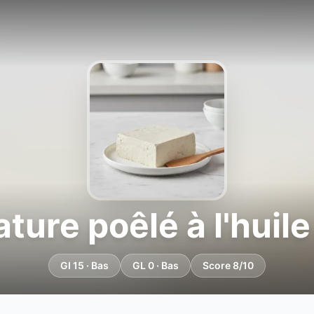
ture poêlé à l'huile
GI 15 · Bas
GL 0 · Bas
Score 8/10