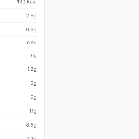
130 kcal
2.5g
0.5g
0.5g
0g
1.2g
0g
0g
11g
8.5g
1.2g