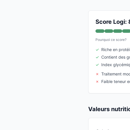
Score Logi: 
Pourquoi ce score?
✓
Riche en proté
✓
Contient des gr
✓
Index glycémi
✗
Traitement mo
✗
Faible teneur e
Valeurs nutrit