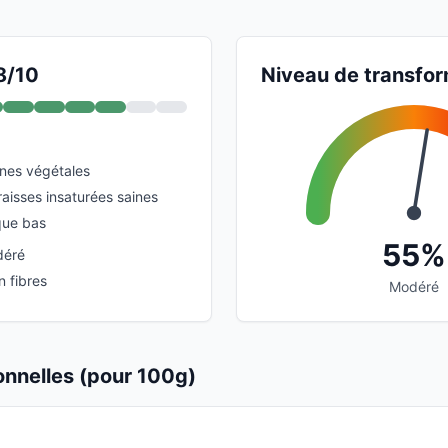
8/10
Niveau de transfor
ines végétales
aisses insaturées saines
que bas
55%
déré
n fibres
Modéré
ionnelles (pour 100g)