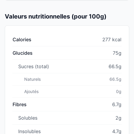
Valeurs nutritionnelles (pour 100g)
Calories
277 kcal
Glucides
75g
Sucres (total)
66.5g
Naturels
66.5g
Ajoutés
0g
Fibres
6.7g
Solubles
2g
Insolubles
4.7g