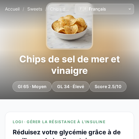
Accueil
/
Sweets
/
Chips de sel de mer et vinaigre
Chips de sel de mer et
vinaigre
GI 65 · Moyen
GL 34 · Élevé
Score 2.5/10
LOGI · GÉRER LA RÉSISTANCE À L'INSULINE
Réduisez votre glycémie grâce à de