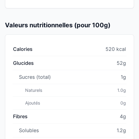
Valeurs nutritionnelles (pour 100g)
Calories
520 kcal
Glucides
52g
Sucres (total)
1g
Naturels
1.0g
Ajoutés
0g
Fibres
4g
Solubles
1.2g