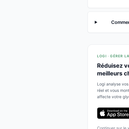
Comment
LOGI · GÉRER L
Réduisez v
meilleurs c
Logi analyse vos
réel et vous mo
affecte votre gl
Continuer sur le