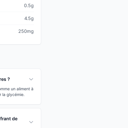
0.5g
4.5g
250mg
res ?
comme un aliment à
r la glycémie.
frant de