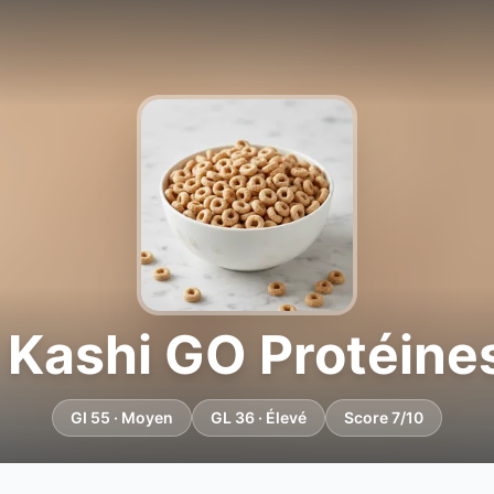
 Kashi GO Protéines
GI 55 · Moyen
GL 36 · Élevé
Score 7/10