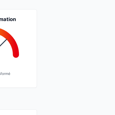
mation
sformé