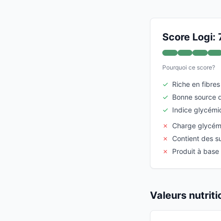
Score Logi: 
Pourquoi ce score?
✓
Riche en fibres
✓
Bonne source d
✓
Indice glycém
✗
Charge glycém
✗
Contient des s
✗
Produit à base
Valeurs nutrit