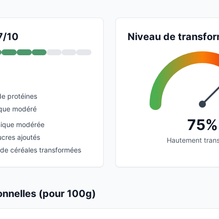
7/10
Niveau de transfor
e protéines
ique modéré
75%
ique modérée
ucres ajoutés
Hautement tran
 de céréales transformées
ionnelles (pour 100g)