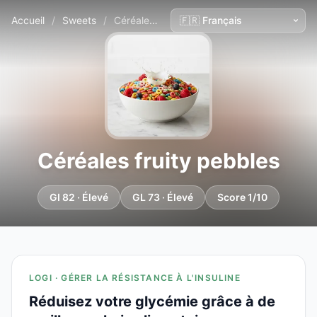
Accueil
/
Sweets
/
Céréales fruity pebbles
Céréales fruity pebbles
GI 82 · Élevé
GL 73 · Élevé
Score 1/10
LOGI · GÉRER LA RÉSISTANCE À L'INSULINE
Réduisez votre glycémie grâce à de