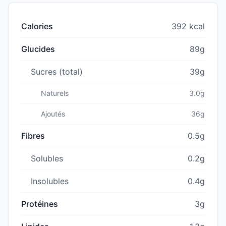
Calories
392 kcal
Glucides
89g
Sucres (total)
39g
Naturels
3.0g
Ajoutés
36g
Fibres
0.5g
Solubles
0.2g
Insolubles
0.4g
Protéines
3g