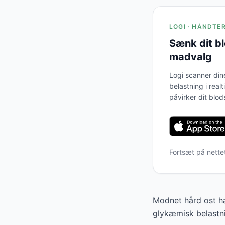
LOGI · HÅNDTE
Sænk dit b
madvalg
Logi scanner din
belastning i real
påvirker dit blod
Fortsæt på nette
Modnet hård ost ha
glykæmisk belastni