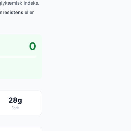
glykæmisk indeks.
nresistens eller
0
28g
Fedt