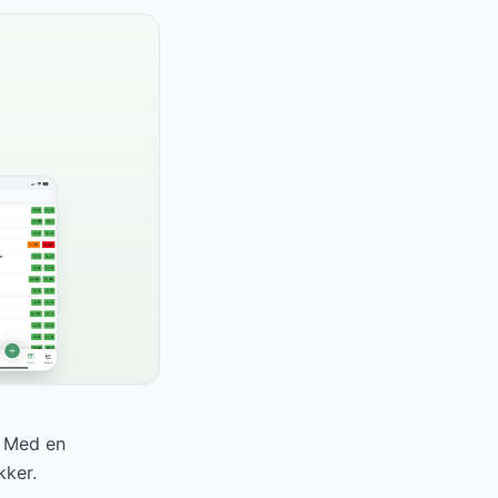
. Med en
kker.