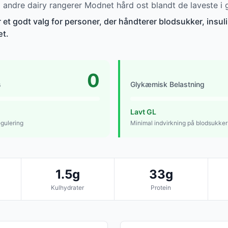
ndre dairy rangerer Modnet hård ost blandt de laveste i 
et godt valg for personer, der håndterer blodsukker, insuli
æt.
0
s
Glykæmisk Belastning
Lavt GL
egulering
Minimal indvirkning på blodsukker
1.5g
33g
Kulhydrater
Protein