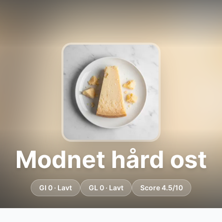
Modnet hård ost
GI 0 · Lavt
GL 0 · Lavt
Score 4.5/10