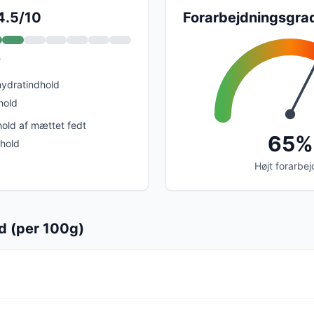
4.5/10
Forarbejdningsgra
?
hydratindhold
hold
hold af mættet fedt
65%
dhold
Højt forarbej
d (per 100g)