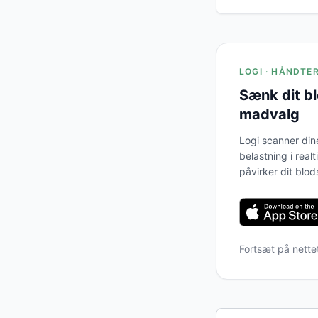
LOGI · HÅNDTE
Sænk dit b
madvalg
Logi scanner din
belastning i real
påvirker dit blod
Fortsæt på nette