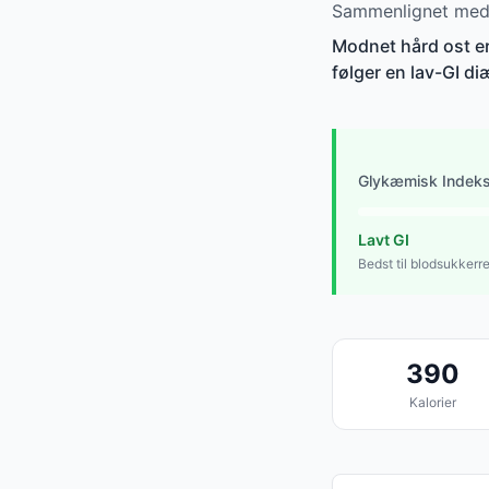
Sammenlignet med a
Modnet hård ost er 
følger en lav-GI di
Glykæmisk Indek
Lavt GI
Bedst til blodsukkerr
390
Kalorier