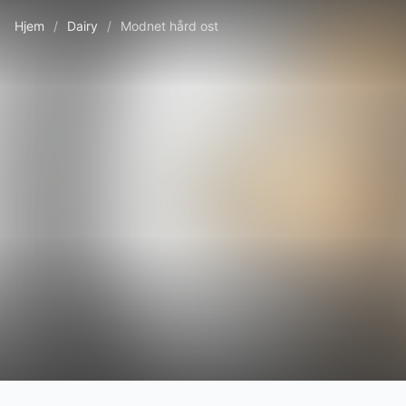
Hjem
/
Dairy
/
Modnet hård ost