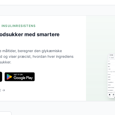
R INSULINRESISTENS
lodsukker med smartere
e måltider, beregner den glykæmiske
tid og viser præcist, hvordan hver ingrediens
sukker.
t →