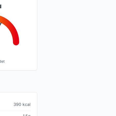
d
det
390 kcal