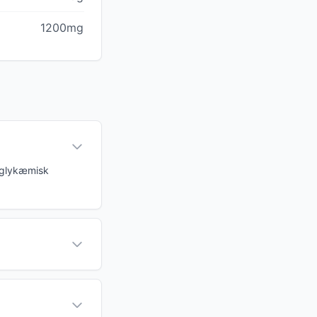
1200mg
n glykæmisk