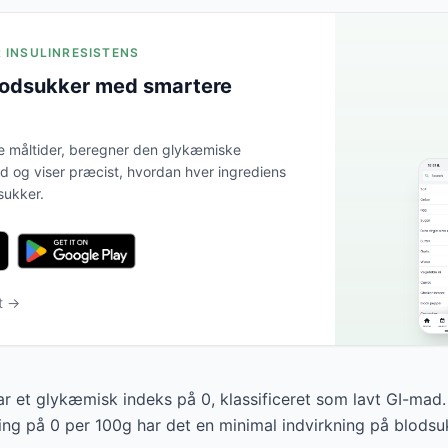
R INSULINRESISTENS
lodsukker med smartere
e måltider, beregner den glykæmiske
tid og viser præcist, hvordan hver ingrediens
sukker.
t →
r et glykæmisk indeks på 0, klassificeret som lavt GI-mad
ng på 0 per 100g har det en minimal indvirkning på blodsu