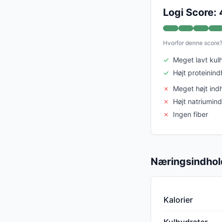
Logi Score: 
Hvorfor denne score
✓
Meget lavt kul
✓
Højt proteinind
✗
Meget højt ind
✗
Højt natriumin
✗
Ingen fiber
Næringsindhol
Kalorier