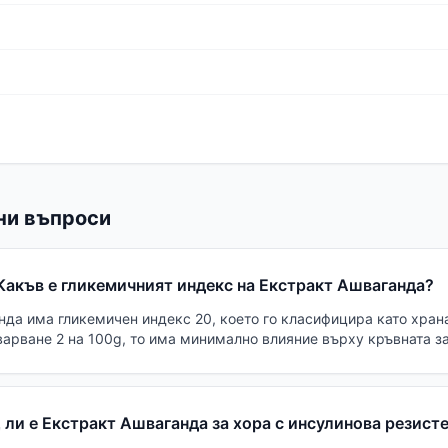
ни въпроси
Какъв е гликемичният индекс на Екстракт Ашваганда?
да има гликемичен индекс 20, което го класифицира като храна
варване 2 на 100g, то има минимално влияние върху кръвната з
ли е Екстракт Ашваганда за хора с инсулинова резист