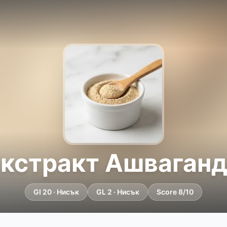
кстракт Ашваган
GI 20 · Нисък
GL 2 · Нисък
Score 8/10