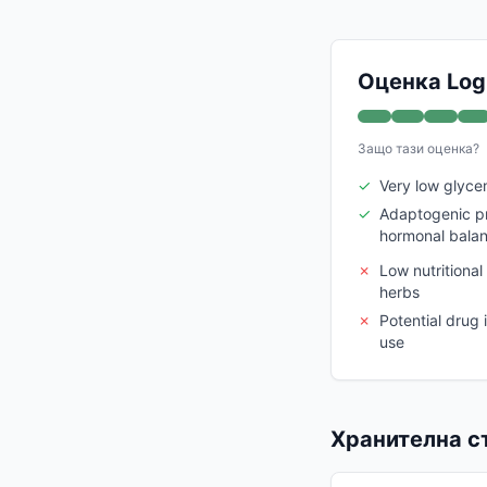
Оценка Logi
Защо тази оценка?
✓
Very low glyce
✓
Adaptogenic pr
hormonal bala
✗
Low nutritiona
herbs
✗
Potential drug 
use
Хранителна ст