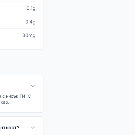
0.1g
0.4g
30mg
 с нисък ГИ. С
ахар.
ентност?