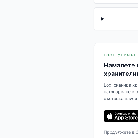
LOGI · УПРАВ
Намалете 
хранителн
Logi сканира хр
натоварване в 
съставка влияе 
Продължете в 