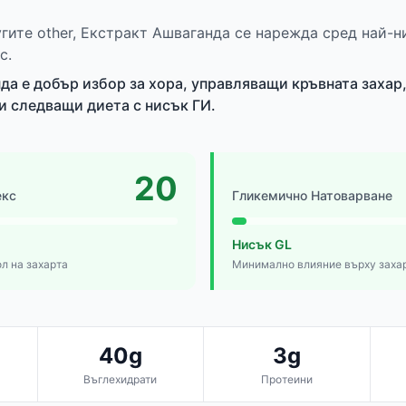
угите other, Екстракт Ашваганда се нарежда сред най-н
с.
да е добър избор за хора, управляващи кръвната захар
и следващи диета с нисък ГИ.
20
екс
Гликемично Натоварване
Нисък GL
л на захарта
Минимално влияние върху заха
40g
3g
Въглехидрати
Протеини