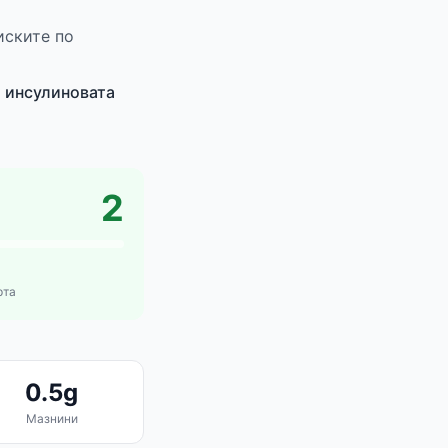
иските по
, инсулиновата
2
рта
0.5g
Мазнини