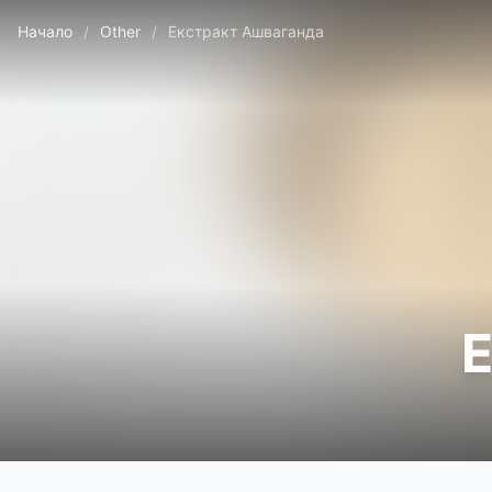
Начало
/
Other
/
Екстракт Ашваганда
Е