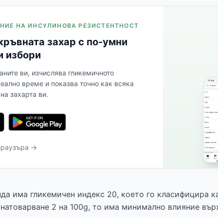
ЛЕНИЕ НА ИНСУЛИНОВА РЕЗИСТЕНТНОСТ
кръвната захар с по-умни
и избори
аните ви, изчислява гликемичното
реално време и показва точно как всяка
на захарта ви.
браузъра →
да има гликемичен индекс 20, което го класифицира ка
 натоварване 2 на 100g, то има минимално влияние вър