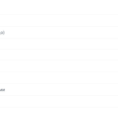
о)
ми