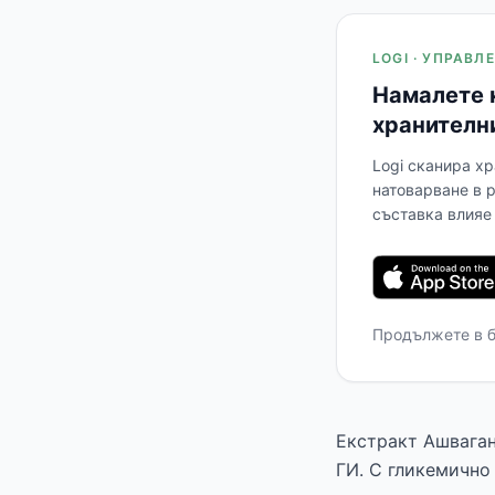
LOGI · УПРАВ
Намалете 
хранителн
Logi сканира хр
натоварване в 
съставка влияе 
Продължете в 
Екстракт Ашваган
ГИ. С гликемично