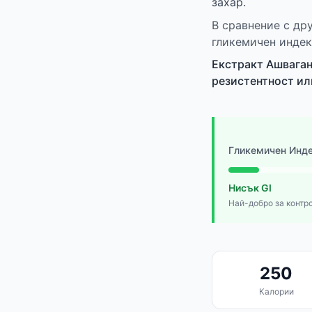
захар.
В сравнение с др
гликемичен индек
Екстракт Ашваган
резистентност ил
Гликемичен Инд
Нисък GI
Най-добро за контро
250
Калории