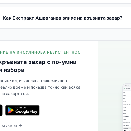
Как Екстракт Ашваганда влияе на кръвната захар?
ЛЕНИЕ НА ИНСУЛИНОВА РЕЗИСТЕНТНОСТ
кръвната захар с по-умни
и избори
аните ви, изчислява гликемичното
реално време и показва точно как всяка
на захарта ви.
браузъра →