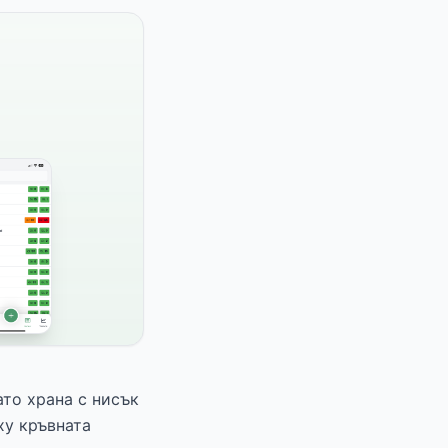
то храна с нисък
ху кръвната