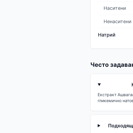
Наситени
Ненаситени
Натрий
Често задава
Екстракт Ашваган
гликемично нато
Подходящ 