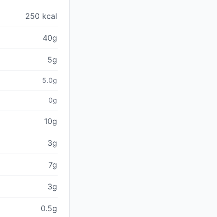
250 kcal
40g
5g
5.0g
0g
10g
3g
7g
3g
0.5g