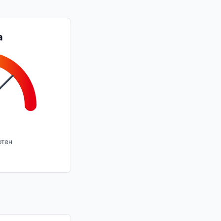
а
отен