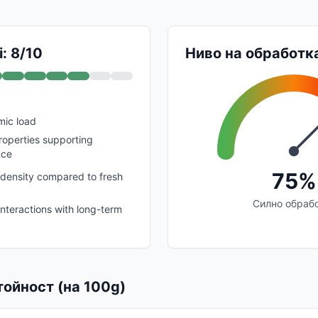
: 8/10
Ниво на обработк
mic load
operties supporting
nce
75%
l density compared to fresh
Силно обраб
interactions with long-term
ойност (на 100g)