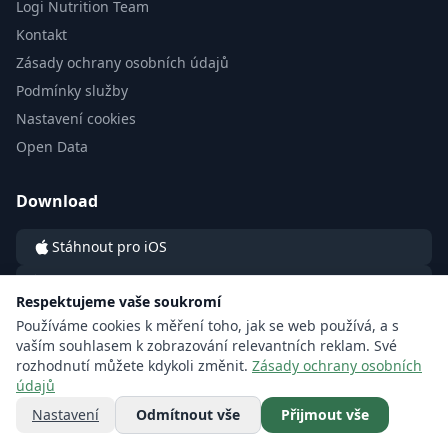
Logi Nutrition Team
Kontakt
Zásady ochrany osobních údajů
Podmínky služby
Nastavení cookies
Open Data
Download
Stáhnout pro iOS
Stáhnout pro Android
Respektujeme vaše soukromí
Používáme cookies k měření toho, jak se web používá, a s
vaším souhlasem k zobrazování relevantních reklam. Své
rozhodnutí můžete kdykoli změnit.
Zásady ochrany osobních
údajů
© 2026 LOGI by LOGI Labs sp. z o.o. All rights reserved.
Nastavení
Odmítnout vše
Přijmout vše