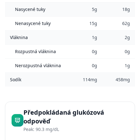
Nasycené tuky
5g
18g
Nenasycené tuky
15g
62g
Vláknina
1g
2g
Rozpustná vláknina
0g
0g
Nerozpustná vláknina
0g
1g
Sodík
114mg
458mg
Předpokládaná glukózová
odpověď
Peak: 90.3 mg/dL