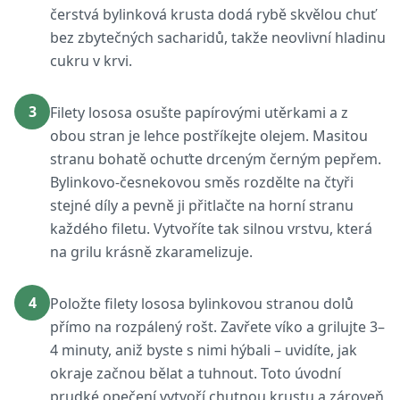
čerstvá bylinková krusta dodá rybě skvělou chuť
bez zbytečných sacharidů, takže neovlivní hladinu
cukru v krvi.
3
Filety lososa osušte papírovými utěrkami a z
obou stran je lehce postříkejte olejem. Masitou
stranu bohatě ochuťte drceným černým pepřem.
Bylinkovo-česnekovou směs rozdělte na čtyři
stejné díly a pevně ji přitlačte na horní stranu
každého filetu. Vytvoříte tak silnou vrstvu, která
na grilu krásně zkaramelizuje.
4
Položte filety lososa bylinkovou stranou dolů
přímo na rozpálený rošt. Zavřete víko a grilujte 3–
4 minuty, aniž byste s nimi hýbali – uvidíte, jak
okraje začnou bělat a tuhnout. Toto úvodní
prudké opečení vytvoří chutnou krustu a zároveň