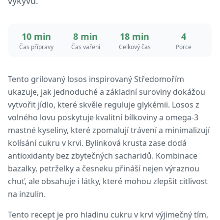
výkyvů.
10 min
8 min
18 min
4
Čas přípravy
Čas vaření
Celkový čas
Porce
Tento grilovaný losos inspirovaný Středomořím
ukazuje, jak jednoduché a základní suroviny dokážou
vytvořit jídlo, které skvěle reguluje glykémii. Losos z
volného lovu poskytuje kvalitní bílkoviny a omega-3
mastné kyseliny, které zpomalují trávení a minimalizují
kolísání cukru v krvi. Bylinková krusta zase dodá
antioxidanty bez zbytečných sacharidů. Kombinace
bazalky, petrželky a česneku přináší nejen výraznou
chuť, ale obsahuje i látky, které mohou zlepšit citlivost
na inzulin.
Tento recept je pro hladinu cukru v krvi výjimečný tím,