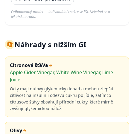
Odhadovaný model — individuální reakce se liší. Nejedná se o
lékařskou radu.
🔄
Náhrady s nižším GI
Citronová šťáVa
→
Apple Cider Vinegar, White Wine Vinegar, Lime
Juice
Octy mají nulový glykemický dopad a mohou zlepšit
citlivost na inzulin i odezvu cukru po jídle, zatímco
citrusové šťávy obsahují přírodní cukry, které mírně
zvyšují glykemickou nálož.
Olivy
→