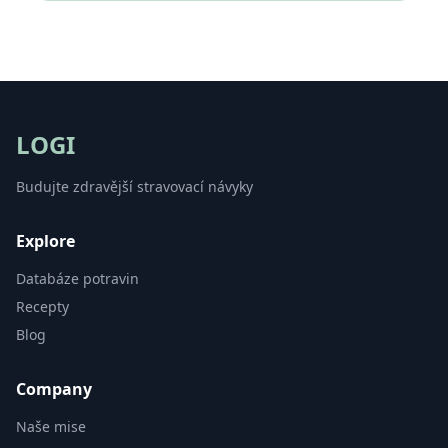
LOGI
Budujte zdravější stravovací návyky
Explore
Databáze potravin
Recepty
Blog
Company
Naše mise