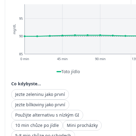
95
mg/dL
90
85
0 min
45 min
90 min
13
Toto jídlo
Co kdybyste...
Jezte zeleninu jako první
Jezte bílkoviny jako první
Použijte alternativu s nízkým GI
10 min chůze po jídle
Mini procházky
5-8 min chůze po schodech