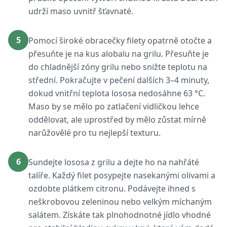
udrží maso uvnitř šťavnaté.
5
Pomocí široké obracečky filety opatrně otočte a
přesuňte je na kus alobalu na grilu. Přesuňte je
do chladnější zóny grilu nebo snižte teplotu na
střední. Pokračujte v pečení dalších 3–4 minuty,
dokud vnitřní teplota lososa nedosáhne 63 °C.
Maso by se mělo po zatlačení vidličkou lehce
oddělovat, ale uprostřed by mělo zůstat mírně
narůžovělé pro tu nejlepší texturu.
6
Sundejte lososa z grilu a dejte ho na nahřáté
talíře. Každý filet posypejte nasekanými olivami a
ozdobte plátkem citronu. Podávejte ihned s
neškrobovou zeleninou nebo velkým míchaným
salátem. Získáte tak plnohodnotné jídlo vhodné