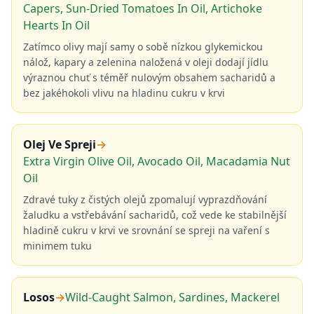
Capers, Sun-Dried Tomatoes In Oil, Artichoke
Hearts In Oil
Zatímco olivy mají samy o sobě nízkou glykemickou
nálož, kapary a zelenina naložená v oleji dodají jídlu
výraznou chuť s téměř nulovým obsahem sacharidů a
bez jakéhokoli vlivu na hladinu cukru v krvi
Olej Ve Spreji
→
Extra Virgin Olive Oil, Avocado Oil, Macadamia Nut
Oil
Zdravé tuky z čistých olejů zpomalují vyprazdňování
žaludku a vstřebávání sacharidů, což vede ke stabilnější
hladině cukru v krvi ve srovnání se spreji na vaření s
minimem tuku
Losos
→
Wild-Caught Salmon, Sardines, Mackerel