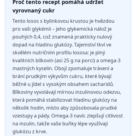
Proč tento recept pomáhá udržet
vyrovnaný cukr
Tento losos s bylinkovou krustou je hvězdou
pro vaši glykémii – jeho glykemická nálož je
pouhých 0,4, což znamená prakticky nulový
dopad na hladinu glukózy. Tajemství tkví ve
skvělém nutričním profilu lososa: je plný
kvalitních bílkovin (asi 25 g na porci) a omega-3
mastných kyselin. Obojí zpomaluje trávení a
brání prudkým výkyvům cukru, které bývají
běžné u jídel s vysokým obsahem sacharidů.
Bílkoviny vyvolávají mírnou inzulinovou odezvu,
která pomáhá stabilizovat hladinu glukózy na
několik hodin, místo aby způsobovala prudké
vzestupy a pády. Omega-3 navíc zlepšují citlivost
na inzulin, takže vaše buňky lépe využívají
glukózu z krve.