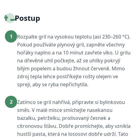
👨‍🍳
Postup
1
Rozpalte gril na vysokou teplotu (asi 230–260 °C).
Pokud používáte plynový gril, zapněte všechny
hořáky naplno a na 10 minut zavřete víko. U grilu
na dřevěné uhlí počkejte, až se uhlíky pokryjí
bílým popelem a budou žhnout červeně. Mimo
zdroj tepla lehce postříkejte rošty olejem ve
spreji, aby se ryba nepřichytila.
2
Zatímco se gril nahřívá, připravte si bylinkovou
směs. V malé misce smíchejte nasekanou
bazalku, petrželku, prolisovaný česnek a
citronovou šťávu. Dobře promíchejte, aby vznikla
hustší pasta, která na lososovi dobře udrží. Tato