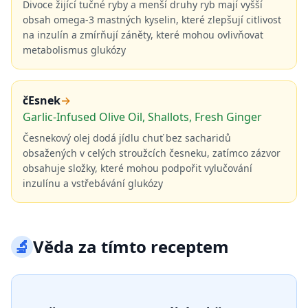
Divoce žijící tučné ryby a menší druhy ryb mají vyšší
obsah omega-3 mastných kyselin, které zlepšují citlivost
na inzulín a zmírňují záněty, které mohou ovlivňovat
metabolismus glukózy
čEsnek
→
Garlic-Infused Olive Oil, Shallots, Fresh Ginger
Česnekový olej dodá jídlu chuť bez sacharidů
obsažených v celých stroužcích česneku, zatímco zázvor
obsahuje složky, které mohou podpořit vylučování
inzulínu a vstřebávání glukózy
🔬
Věda za tímto receptem