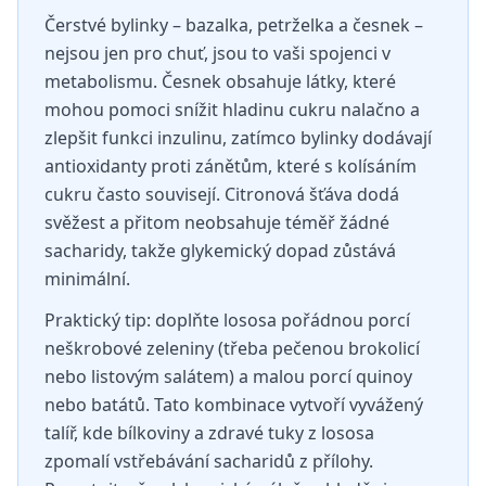
Čerstvé bylinky – bazalka, petrželka a česnek –
nejsou jen pro chuť, jsou to vaši spojenci v
metabolismu. Česnek obsahuje látky, které
mohou pomoci snížit hladinu cukru nalačno a
zlepšit funkci inzulinu, zatímco bylinky dodávají
antioxidanty proti zánětům, které s kolísáním
cukru často souvisejí. Citronová šťáva dodá
svěžest a přitom neobsahuje téměř žádné
sacharidy, takže glykemický dopad zůstává
minimální.
Praktický tip: doplňte lososa pořádnou porcí
neškrobové zeleniny (třeba pečenou brokolicí
nebo listovým salátem) a malou porcí quinoy
nebo batátů. Tato kombinace vytvoří vyvážený
talíř, kde bílkoviny a zdravé tuky z lososa
zpomalí vstřebávání sacharidů z přílohy.