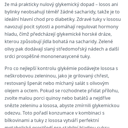
že má prakticky nulový glykemický dopad – losos ani
bylinky neobsahují téměř žádné sacharidy, takže je to
ideální hlavní chod pro diabetiky. Zdravé tuky v lososu
navozují pocit sytosti a pomáhají regulovat hormony
hladu, čímž předcházejí glykemické horské dráze,
kterou způsobují jídla bohatá na sacharidy. Zelené
olivy pak dodávají slaný středomořský nádech a další
srdci prospěšné mononenasycené tuky.
Pro co nejlepší kontrolu glykémie podávejte lososa s
neškrobovou zeleninou, jako je grilovaný chřest,
restovaný špenát nebo míchaný salát s olivovým
olejem a octem. Pokud se rozhodnete přidat přílohu,
zvolte malou porci quinoy nebo batátů a nejdříve
snězte zeleninu a lososa, abyste zmírnili glykemickou
odezvu. Toto pořadí konzumace v kombinaci s
bílkovinami a tuky z lososa vytváří perfektní
metabolické prostředí pro stabilní hladinu cukru