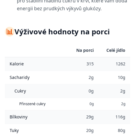
pro stabilní hladinu cukru v krvi, které vám dodá
energii bez prudkých výkyvů glukózy.
📊
Výživové hodnoty na porci
Na porci
Celé jídlo
Kalorie
315
1262
Sacharidy
2g
10g
Cukry
0g
2g
Přirozené cukry
0g
2g
Bílkoviny
29g
116g
Tuky
20g
80g