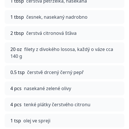
1 tbsp
čerstvá petrželka, nasekaná
1 tbsp
česnek, nasekaný nadrobno
2 tbsp
čerstvá citronová šťáva
20 oz
filety z divokého lososa, každý o váze cca
140 g
0.5 tsp
čerstvě drcený černý pepř
4 pcs
nasekané zelené olivy
4 pcs
tenké plátky čerstvého citronu
1 tsp
olej ve spreji