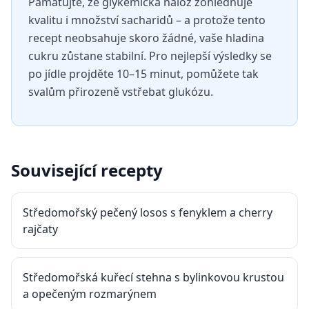
Pamatujte, že glykemická nálož zohledňuje
kvalitu i množství sacharidů – a protože tento
recept neobsahuje skoro žádné, vaše hladina
cukru zůstane stabilní. Pro nejlepší výsledky se
po jídle projděte 10–15 minut, pomůžete tak
svalům přirozeně vstřebat glukózu.
Související recepty
Středomořský pečený losos s fenyklem a cherry
rajčaty
Středomořská kuřecí stehna s bylinkovou krustou
a opečeným rozmarýnem