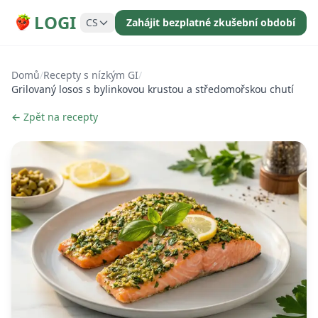
LOGI
CS
Zahájit bezplatné zkušební období
Domů
/
Recepty s nízkým GI
/
Grilovaný losos s bylinkovou krustou a středomořskou chutí
← Zpět na recepty