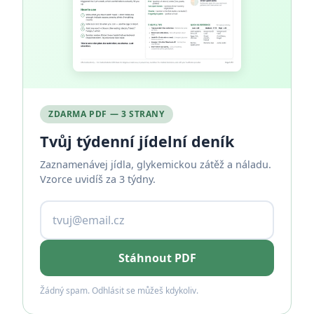
ZDARMA PDF — 3 STRANY
Tvůj týdenní jídelní deník
Zaznamenávej jídla, glykemickou zátěž a náladu.
Vzorce uvidíš za 3 týdny.
Stáhnout PDF
Žádný spam. Odhlásit se můžeš kdykoliv.