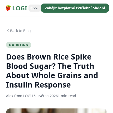
LOGI
CS
Zahájit bezplatné zkušební období
Back to Blog
NUTRITION
Does Brown Rice Spike
Blood Sugar? The Truth
About Whole Grains and
Insulin Response
Alex from LOGI
16. května 2026
1 min read