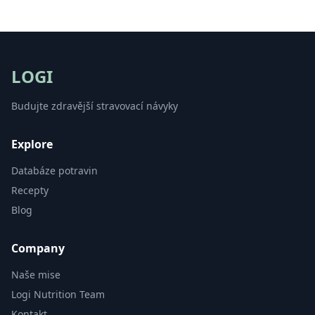
LOGI
Budujte zdravější stravovací návyky
Explore
Databáze potravin
Recepty
Blog
Company
Naše mise
Logi Nutrition Team
Kontakt