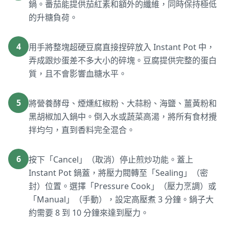
鍋。番茄能提供茄紅素和額外的纖維，同時保持極低
的升糖負荷。
4
用手將整塊超硬豆腐直接捏碎放入 Instant Pot 中，
弄成跟炒蛋差不多大小的碎塊。豆腐提供完整的蛋白
質，且不會影響血糖水平。
5
將營養酵母、煙燻紅椒粉、大蒜粉、海鹽、薑黃粉和
黑胡椒加入鍋中。倒入水或蔬菜高湯，將所有食材攪
拌均勻，直到香料完全混合。
6
按下「Cancel」（取消）停止煎炒功能。蓋上
Instant Pot 鍋蓋，將壓力閥轉至「Sealing」（密
封）位置。選擇「Pressure Cook」（壓力烹調）或
「Manual」（手動），設定高壓煮 3 分鐘。鍋子大
約需要 8 到 10 分鐘來達到壓力。