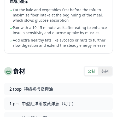
血糖小提示
Eat the kale and vegetables first before the tofu to
✓
maximize fiber intake at the beginning of the meal,
which slows glucose absorption
Pair with a 10-15 minute walk after eating to enhance
✓
insulin sensitivity and glucose uptake by muscles
Add extra healthy fats like avocado or nuts to further
✓
slow digestion and extend the steady energy release
🥗
食材
公制
英制
2 tbsp
特級初榨橄欖油
1 pcs
中型紅洋蔥或黃洋蔥（切丁）