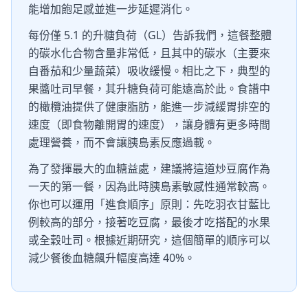
能增加飽足感並進一步延遲消化。
每份僅 5.1 的升糖負荷（GL）告訴我們，這餐整體
的碳水化合物含量非常低，且其中的碳水（主要來
自番茄和少量蔬菜）吸收緩慢。相比之下，典型的
果醬吐司早餐，其升糖負荷可能遠高於此。食譜中
的橄欖油提供了健康脂肪，能進一步減緩胃排空的
速度（即食物離開胃的速度），讓身體有更多時間
處理營養，而不會讓胰島素反應過載。
為了發揮最大的血糖益處，建議將這道炒豆腐作為
一天的第一餐，因為此時胰島素敏感性通常較高。
你也可以運用「進食順序」原則：先吃羽衣甘藍比
例較高的部分，接著吃豆腐，最後才吃搭配的水果
或全穀吐司。根據近期研究，這個簡單的順序可以
減少餐後血糖飆升幅度高達 40%。