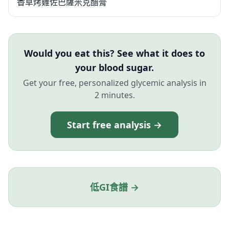
香草烤雞佐巴薩米克醋膏
Would you eat this? See what it does to
your blood sugar.
Get your free, personalized glycemic analysis in
2 minutes.
Start free analysis →
低GI食譜 →