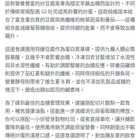
這款營養豐富的炒豆腐是專為穩定早晨血糖而設計的。不同
於傳統常搭配高 GI 吐司或馬鈴薯的炒蛋，這款純植版本結
合了富含蛋白質的豆腐與高纖維的綠葉蔬菜和番茄——這種
組合能減緩葡萄糖吸收，提供持續的能量，而不會導致血糖
飆升。
這道食譜選用特硬豆腐作為蛋白質基礎，提供九種人體必需
胺基酸，且幾乎不會影響血糖。冷凍羽衣甘藍增加了水溶性
與非水溶性纖維，有助於調節整餐的血糖反應。碎番茄罐頭
則提供了茄紅素和額外的纖維，同時保持極低的升糖負荷。
營養酵母則帶來了維生素 B 群，並在不添加乳製品或糖的
情況下，營造出類似起司的鹹香味。
為了達到最佳的血糖管理效果，建議搭配切片酪梨一起食
用，補充健康油脂，這能進一步減緩消化與葡萄糖的釋放。
你可以搭配一小份發芽穀物吐司，或者直接單吃，讓升糖影
響降到最低。使用萬用鍋烹調能保留營養，同時創造出不輸
傳統炒蛋的滿意口感。這道食譜證明了，對血糖友善的飲食