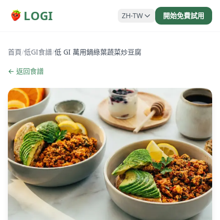
LOGI
ZH-TW
開始免費試用
首頁
/
低GI食譜
/
低 GI 萬用鍋綠葉蔬菜炒豆腐
← 返回食譜