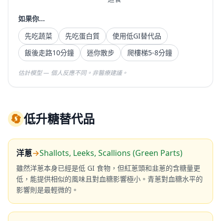
如果你...
先吃蔬菜
先吃蛋白質
使用低GI替代品
飯後走路10分鐘
迷你散步
爬樓梯5-8分鐘
估計模型 — 個人反應不同。非醫療建議。
🔄
低升糖替代品
洋蔥
→
Shallots, Leeks, Scallions (Green Parts)
雖然洋蔥本身已經是低 GI 食物，但紅蔥頭和韭蔥的含糖量更
低，能提供相似的風味且對血糖影響極小。青蔥對血糖水平的
影響則是最輕微的。