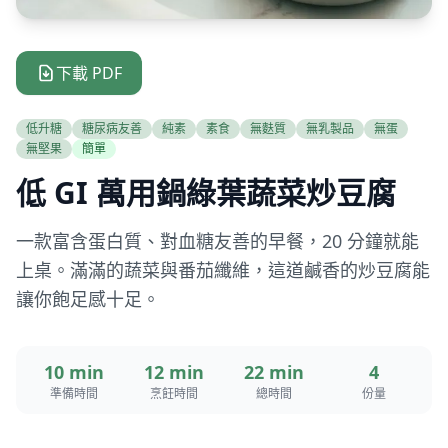
下載 PDF
低升糖
糖尿病友善
純素
素食
無麩質
無乳製品
無蛋
無堅果
簡單
低 GI 萬用鍋綠葉蔬菜炒豆腐
一款富含蛋白質、對血糖友善的早餐，20 分鐘就能
上桌。滿滿的蔬菜與番茄纖維，這道鹹香的炒豆腐能
讓你飽足感十足。
10 min
12 min
22 min
4
準備時間
烹飪時間
總時間
份量