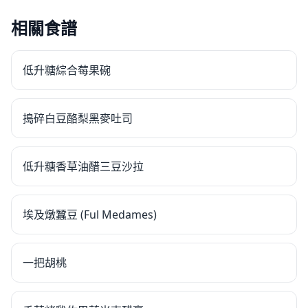
相關食譜
低升糖綜合莓果碗
搗碎白豆酪梨黑麥吐司
低升糖香草油醋三豆沙拉
埃及燉蠶豆 (Ful Medames)
一把胡桃