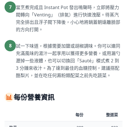
7
當烹煮完成且 Instant Pot 發出鳴聲時，立即將壓力
閥轉向「Venting」（排氣）進行快速洩壓。待蒸汽
完全排出且浮子閥下降後，小心地將鍋蓋朝遠離臉部
的方向打開。
8
試一下味道，根據需要加鹽或胡椒調味。你可以連同
充滿風味的湯汁一起享用以獲得更多營養，或用漏勺
瀝掉一些液體，也可以切換回「Sauté」模式煮 2 到
3 分鐘來收汁。為了達到最佳的血糖控制，建議搭配
酪梨片，並在吃任何澱粉類配菜之前先吃蔬菜。
📊
每份營養資訊
每份
整道菜