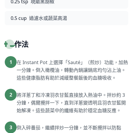
0.25 tsp
現磨黑胡椒
0.5 cup
過濾水或蔬菜高湯
👨‍🍳
作法
1
在 Instant Pot 上選擇「Sauté」（煎炒）功能，加熱
一分鐘。倒入橄欖油，轉動內鍋讓鍋底均勻沾上油。
這些健康脂肪有助於減緩整餐飯後的血糖吸收。
2
將洋蔥丁和冷凍羽衣甘藍直接放入熱油中。拌炒約 3
分鐘，偶爾攪拌一下，直到洋蔥變透明且羽衣甘藍開
始解凍。這些蔬菜中的纖維有助於穩定血糖反應。
3
倒入碎番茄，繼續拌炒一分鐘，並不斷攪拌以防黏