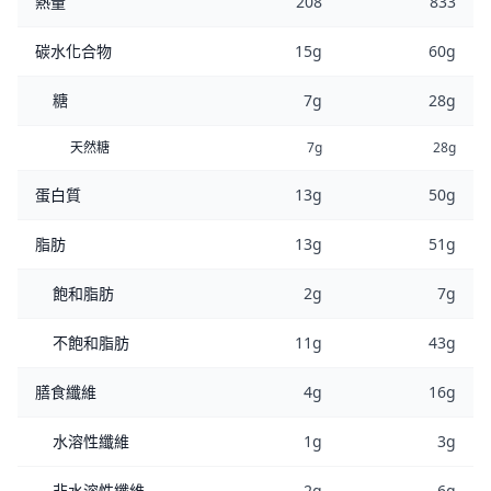
熱量
208
833
碳水化合物
15g
60g
糖
7g
28g
天然糖
7g
28g
蛋白質
13g
50g
脂肪
13g
51g
飽和脂肪
2g
7g
不飽和脂肪
11g
43g
膳食纖維
4g
16g
水溶性纖維
1g
3g
非水溶性纖維
2g
6g