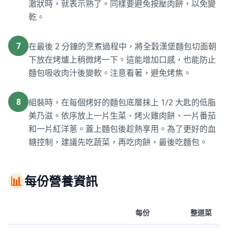
澈狀時，就表示熟了。同樣要避免按壓肉餅，以免變
乾。
7
在最後 2 分鐘的烹煮過程中，將全穀漢堡麵包切面朝
下放在烤爐上稍微烤一下。這能增加口感，也能防止
麵包吸收肉汁後變軟。注意看著，避免烤焦。
8
組裝時，在每個烤好的麵包底層抹上 1/2 大匙的低脂
美乃滋。依序放上一片生菜、烤火雞肉餅、一片番茄
和一片紅洋蔥。蓋上麵包後趁熱享用。為了更好的血
糖控制，建議先吃蔬菜，再吃肉餅，最後吃麵包。
📊
每份營養資訊
每份
整道菜