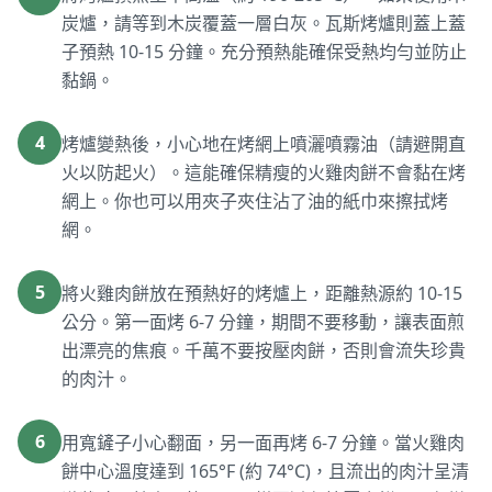
炭爐，請等到木炭覆蓋一層白灰。瓦斯烤爐則蓋上蓋
子預熱 10-15 分鐘。充分預熱能確保受熱均勻並防止
黏鍋。
4
烤爐變熱後，小心地在烤網上噴灑噴霧油（請避開直
火以防起火）。這能確保精瘦的火雞肉餅不會黏在烤
網上。你也可以用夾子夾住沾了油的紙巾來擦拭烤
網。
5
將火雞肉餅放在預熱好的烤爐上，距離熱源約 10-15
公分。第一面烤 6-7 分鐘，期間不要移動，讓表面煎
出漂亮的焦痕。千萬不要按壓肉餅，否則會流失珍貴
的肉汁。
6
用寬鏟子小心翻面，另一面再烤 6-7 分鐘。當火雞肉
餅中心溫度達到 165°F (約 74°C)，且流出的肉汁呈清