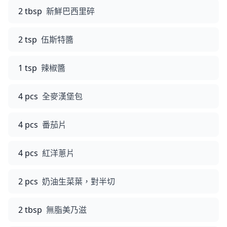
2 tbsp
新鮮巴西里碎
2 tsp
伍斯特醬
1 tsp
辣椒醬
4 pcs
全麥漢堡包
4 pcs
番茄片
4 pcs
紅洋蔥片
2 pcs
奶油生菜葉，對半切
2 tbsp
無脂美乃滋