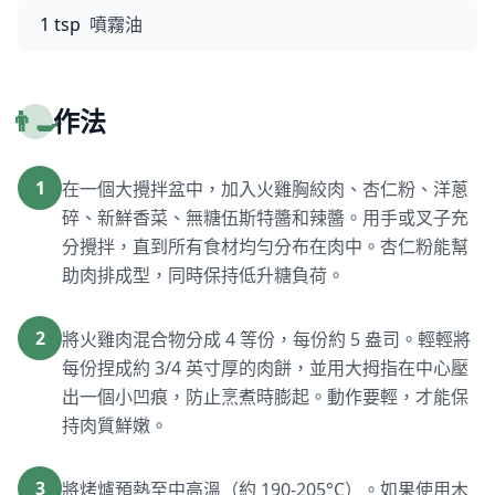
1 tsp
噴霧油
👨‍🍳
作法
1
在一個大攪拌盆中，加入火雞胸絞肉、杏仁粉、洋蔥
碎、新鮮香菜、無糖伍斯特醬和辣醬。用手或叉子充
分攪拌，直到所有食材均勻分布在肉中。杏仁粉能幫
助肉排成型，同時保持低升糖負荷。
2
將火雞肉混合物分成 4 等份，每份約 5 盎司。輕輕將
每份捏成約 3/4 英寸厚的肉餅，並用大拇指在中心壓
出一個小凹痕，防止烹煮時膨起。動作要輕，才能保
持肉質鮮嫩。
3
將烤爐預熱至中高溫（約 190-205°C）。如果使用木