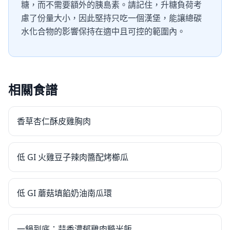
糖，而不需要額外的胰島素。請記住，升糖負荷考
慮了份量大小，因此堅持只吃一個漢堡，能讓總碳
水化合物的影響保持在適中且可控的範圍內。
相關食譜
香草杏仁酥皮雞胸肉
低 GI 火雞豆子辣肉醬配烤櫛瓜
低 GI 蘑菇填餡奶油南瓜環
一鍋到底：蒜香濃郁雞肉糙米飯