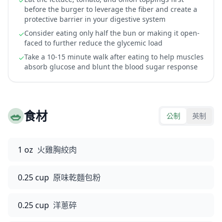
✓
before the burger to leverage the fiber and create a
protective barrier in your digestive system
Consider eating only half the bun or making it open-
✓
faced to further reduce the glycemic load
Take a 10-15 minute walk after eating to help muscles
✓
absorb glucose and blunt the blood sugar response
🥗
食材
公制
英制
1 oz
火雞胸絞肉
0.25 cup
原味乾麵包粉
0.25 cup
洋蔥碎