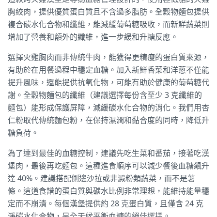
胸絞肉，提供優質蛋白質且不含過多脂肪。全穀物麵包提供
複合碳水化合物和纖維，能減緩葡萄糖吸收，而新鮮蔬菜則
增加了營養和額外的纖維，進一步緩和升糖反應。
選擇火雞胸肉而非傳統牛肉，能獲得更精瘦的蛋白質來源，
有助於在用餐過程中穩定血糖。加入新鮮香菜和洋蔥不僅能
提升風味，還能提供抗氧化物，可能有助於健康的葡萄糖代
謝。全穀物麵包的纖維（建議選擇每份含至少 3 克纖維的
麵包）能形成保護屏障，減緩碳水化合物的消化。我們用杏
仁粉取代傳統麵包粉，在保持濕潤和黏合度的同時，降低升
糖負荷。
為了達到最佳的血糖控制，建議先吃生菜和番茄，接著吃漢
堡肉，最後再吃麵包。這種進食順序可以減少餐後血糖飆升
達 40%。建議搭配側邊沙拉或非澱粉類蔬菜，而不是薯
條。這道食譜的蛋白質與碳水比例非常理想，能維持能量穩
定而不崩潰。每個漢堡提供約 28 克蛋白質，且僅含 24 克
淨碳水化合物，是全天候平衡血糖的絕佳選擇。