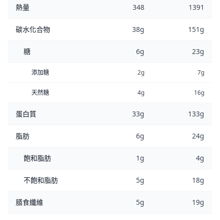
熱量
348
1391
碳水化合物
38g
151g
糖
6g
23g
添加糖
2g
7g
天然糖
4g
16g
蛋白質
33g
133g
脂肪
6g
24g
飽和脂肪
1g
4g
不飽和脂肪
5g
18g
膳食纖維
5g
19g