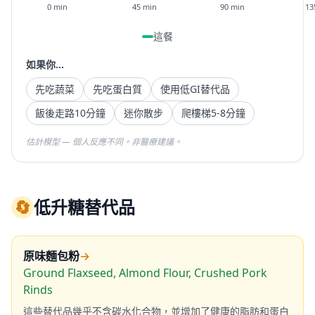
0 min
45 min
90 min
13
這餐
如果你...
先吃蔬菜
先吃蛋白質
使用低GI替代品
飯後走路10分鐘
迷你散步
爬樓梯5-8分鐘
估計模型 — 個人反應不同。非醫療建議。
🔄
低升糖替代品
原味麵包粉
→
Ground Flaxseed, Almond Flour, Crushed Pork
Rinds
這些替代品幾乎不含碳水化合物，並增加了健康的脂肪和蛋白