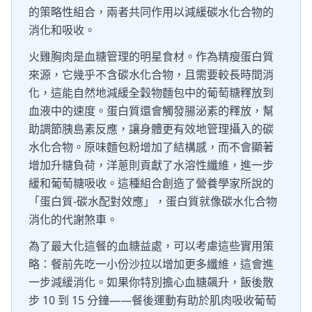
的策略性組合，兩者共同作用以減緩碳水化合物的
消化和吸收。
火雞胸肉是血糖管理的明星食材。作為精瘦蛋白質
來源，它幾乎不含碳水化合物，且需要較長時間消
化，這能自然地減緩全穀物麵包中的葡萄糖釋放到
血液中的速度。蛋白質還會觸發腸泌素的釋放，幫
助調節胰島素反應，讓身體更有效地管理攝入的碳
水化合物。原味麵包粉增加了結構感，而不會顯著
增加升糖負荷，洋蔥則貢獻了水溶性纖維，進一步
緩和葡萄糖吸收。這種組合創造了營養學家所說的
「蛋白質-碳水配對效應」，蛋白質就像碳水化合物
消化的代謝煞車。
為了最大化這餐的血糖益處，可以考慮這些實用策
略：餐前先吃一小份沙拉以增加更多纖維，這會進
一步減緩消化。如果你特別擔心血糖飆升，飯後散
步 10 到 15 分鐘——餐後運動有助於肌肉吸收葡萄