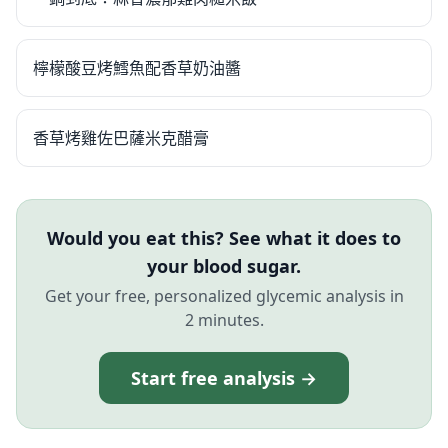
檸檬酸豆烤鱈魚配香草奶油醬
香草烤雞佐巴薩米克醋膏
Would you eat this? See what it does to
your blood sugar.
Get your free, personalized glycemic analysis in
2 minutes.
Start free analysis →