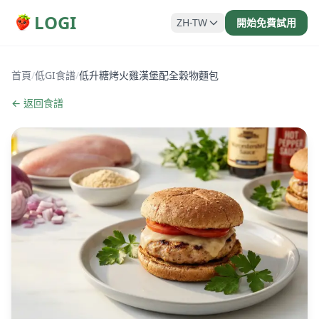
LOGI
ZH-TW
開始免費試用
首頁
/
低GI食譜
/
低升糖烤火雞漢堡配全穀物麵包
← 返回食譜