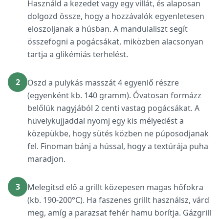
Használd a kezedet vagy egy villát, és alaposan
dolgozd össze, hogy a hozzávalók egyenletesen
eloszoljanak a húsban. A mandulaliszt segít
összefogni a pogácsákat, miközben alacsonyan
tartja a glikémiás terhelést.
2
Oszd a pulykás masszát 4 egyenlő részre
(egyenként kb. 140 gramm). Óvatosan formázz
belőlük nagyjából 2 centi vastag pogácsákat. A
hüvelykujjaddal nyomj egy kis mélyedést a
közepükbe, hogy sütés közben ne púposodjanak
fel. Finoman bánj a hússal, hogy a textúrája puha
maradjon.
3
Melegítsd elő a grillt közepesen magas hőfokra
(kb. 190-200°C). Ha faszenes grillt használsz, várd
meg, amíg a parazsat fehér hamu borítja. Gázgrill