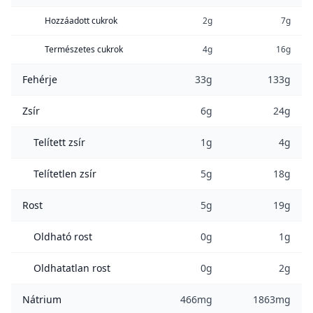
Hozzáadott cukrok
2g
7g
Természetes cukrok
4g
16g
Fehérje
33g
133g
Zsír
6g
24g
Telített zsír
1g
4g
Telítetlen zsír
5g
18g
Rost
5g
19g
Oldható rost
0g
1g
Oldhatatlan rost
0g
2g
Nátrium
466mg
1863mg