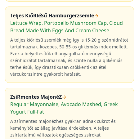
Teljes KiőRléSű Hamburgerzsemle
→
Lettuce Wrap, Portobello Mushroom Cap, Cloud
Bread Made With Eggs And Cream Cheese
A teljes kiőrlésű zsemlék még így is 15-20 g szénhidrátot
tartalmaznak, közepes, 50-55-ös glikémiás index mellett.
Ezek a helyettesítők elhanyagolható mennyiségű
szénhidrátot tartalmaznak, és szinte nulla a glikémiás
terhelésük, így drasztikusan csökkentik az étel
vércukorszintre gyakorolt hatását.
ZsíRmentes MajonéZ
→
Regular Mayonnaise, Avocado Mashed, Greek
Yogurt Full-Fat
A zsírmentes majonézhez gyakran adnak cukrot és
keményítőt az állag javítása érdekében. A teljes
zsírtartalmú változatok egészséges zsírokat