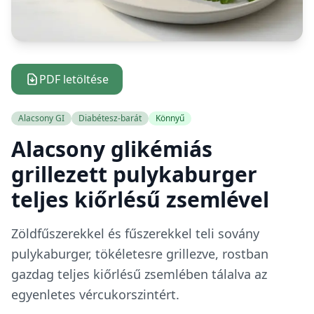
PDF letöltése
Alacsony GI
Diabétesz-barát
Könnyű
Alacsony glikémiás
grillezett pulykaburger
teljes kiőrlésű zsemlével
Zöldfűszerekkel és fűszerekkel teli sovány
pulykaburger, tökéletesre grillezve, rostban
gazdag teljes kiőrlésű zsemlében tálalva az
egyenletes vércukorszintért.