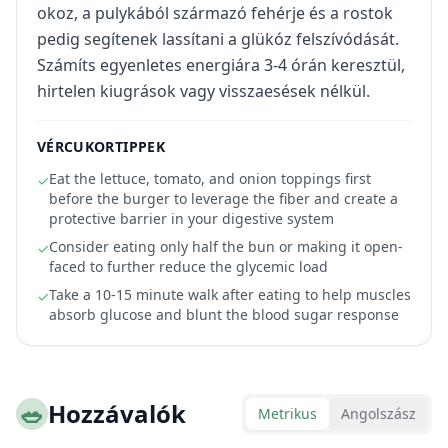
okoz, a pulykából származó fehérje és a rostok
pedig segítenek lassítani a glükóz felszívódását.
Számíts egyenletes energiára 3-4 órán keresztül,
hirtelen kiugrások vagy visszaesések nélkül.
VÉRCUKORTIPPEK
Eat the lettuce, tomato, and onion toppings first
✓
before the burger to leverage the fiber and create a
protective barrier in your digestive system
Consider eating only half the bun or making it open-
✓
faced to further reduce the glycemic load
Take a 10-15 minute walk after eating to help muscles
✓
absorb glucose and blunt the blood sugar response
🥗
Hozzávalók
Metrikus
Angolszász