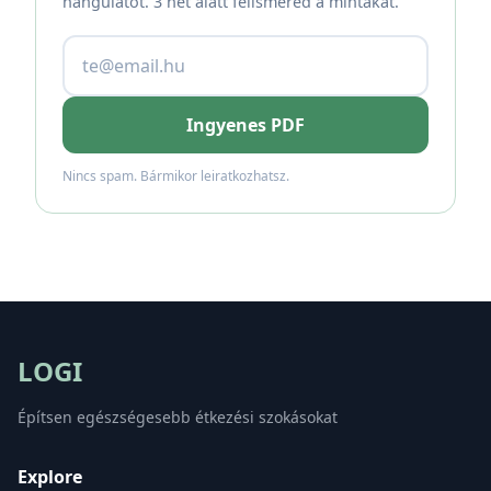
hangulatot. 3 hét alatt felismered a mintákat.
Ingyenes PDF
Nincs spam. Bármikor leiratkozhatsz.
LOGI
Építsen egészségesebb étkezési szokásokat
Explore