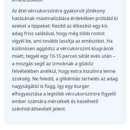
Az étel vércukorszintre gyakorolt jótékony
hatásának maximalizálása érdekében próbáld ki
ezeket a tippeket: Kezdd az étkezést egy kis
adag friss salátával, hogy még több rostot
vigyél be, ami tovább lassítja az emésztést. Ha
különösen aggódsz a vércukorszint-kiugrások
miatt, tegyél egy 10-15 perces sétát evés után –
a mozgás segít az izmoknak a glükóz
felvételében anélkül, hogy extra inzulinra lenne
szükség. Ne feledd, a glikémiás terhelés az adag
nagyságától is függ, így egy burger
elfogyasztása a legtöbb vércukorszintre figyelő
ember számára mérsékelt és kezelhető
szénhidrátbevitelt jelent.