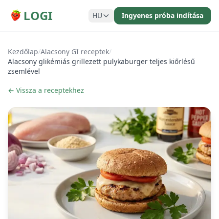
LOGI
HU
Ingyenes próba indítása
Kezdőlap
/
Alacsony GI receptek
/
Alacsony glikémiás grillezett pulykaburger teljes kiőrlésű
zsemlével
← Vissza a receptekhez