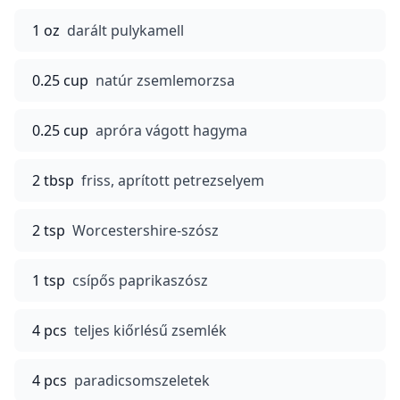
1 oz
darált pulykamell
0.25 cup
natúr zsemlemorzsa
0.25 cup
apróra vágott hagyma
2 tbsp
friss, aprított petrezselyem
2 tsp
Worcestershire-szósz
1 tsp
csípős paprikaszósz
4 pcs
teljes kiőrlésű zsemlék
4 pcs
paradicsomszeletek