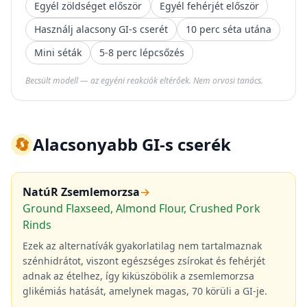
Egyél zöldséget először
Egyél fehérjét először
Használj alacsony GI-s cserét
10 perc séta utána
Mini séták
5-8 perc lépcsőzés
Becsült modell — az egyéni reakciók eltérőek. Nem orvosi tanács.
🔄
Alacsonyabb GI-s cserék
NatúR Zsemlemorzsa
→
Ground Flaxseed, Almond Flour, Crushed Pork
Rinds
Ezek az alternatívák gyakorlatilag nem tartalmaznak
szénhidrátot, viszont egészséges zsírokat és fehérjét
adnak az ételhez, így kiküszöbölik a zsemlemorzsa
glikémiás hatását, amelynek magas, 70 körüli a GI-je.