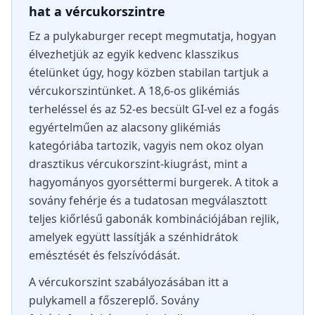
hat a vércukorszintre
Ez a pulykaburger recept megmutatja, hogyan
élvezhetjük az egyik kedvenc klasszikus
ételünket úgy, hogy közben stabilan tartjuk a
vércukorszintünket. A 18,6-os glikémiás
terheléssel és az 52-es becsült GI-vel ez a fogás
egyértelműen az alacsony glikémiás
kategóriába tartozik, vagyis nem okoz olyan
drasztikus vércukorszint-kiugrást, mint a
hagyományos gyorséttermi burgerek. A titok a
sovány fehérje és a tudatosan megválasztott
teljes kiőrlésű gabonák kombinációjában rejlik,
amelyek együtt lassítják a szénhidrátok
emésztését és felszívódását.
A vércukorszint szabályozásában itt a
pulykamell a főszereplő. Sovány