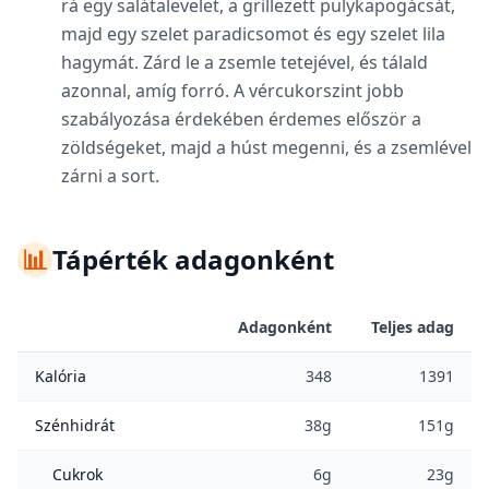
rá egy salátalevelet, a grillezett pulykapogácsát,
majd egy szelet paradicsomot és egy szelet lila
hagymát. Zárd le a zsemle tetejével, és tálald
azonnal, amíg forró. A vércukorszint jobb
szabályozása érdekében érdemes először a
zöldségeket, majd a húst megenni, és a zsemlével
zárni a sort.
📊
Tápérték adagonként
Adagonként
Teljes adag
Kalória
348
1391
Szénhidrát
38g
151g
Cukrok
6g
23g