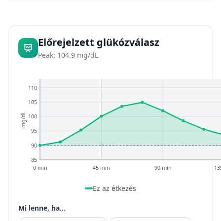
Előrejelzett glükózválasz
Peak: 104.9 mg/dL
110
105
mg/dL
100
95
90
85
0 min
45 min
90 min
13
Ez az étkezés
Mi lenne, ha...