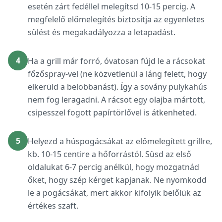
esetén zárt fedéllel melegítsd 10-15 percig. A
megfelelő előmelegítés biztosítja az egyenletes
sülést és megakadályozza a letapadást.
4
Ha a grill már forró, óvatosan fújd le a rácsokat
főzőspray-vel (ne közvetlenül a láng felett, hogy
elkerüld a belobbanást). Így a sovány pulykahús
nem fog leragadni. A rácsot egy olajba mártott,
csipesszel fogott papírtörlővel is átkenheted.
5
Helyezd a húspogácsákat az előmelegített grillre,
kb. 10-15 centire a hőforrástól. Süsd az első
oldalukat 6-7 percig anélkül, hogy mozgatnád
őket, hogy szép kérget kapjanak. Ne nyomkodd
le a pogácsákat, mert akkor kifolyik belőlük az
értékes szaft.