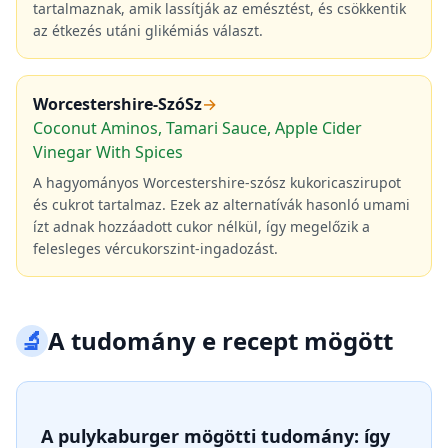
tartalmaznak, amik lassítják az emésztést, és csökkentik
az étkezés utáni glikémiás választ.
Worcestershire-SzóSz
→
Coconut Aminos, Tamari Sauce, Apple Cider
Vinegar With Spices
A hagyományos Worcestershire-szósz kukoricaszirupot
és cukrot tartalmaz. Ezek az alternatívák hasonló umami
ízt adnak hozzáadott cukor nélkül, így megelőzik a
felesleges vércukorszint-ingadozást.
🔬
A tudomány e recept mögött
A pulykaburger mögötti tudomány: így