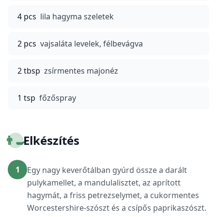
4 pcs
lila hagyma szeletek
2 pcs
vajsaláta levelek, félbevágva
2 tbsp
zsírmentes majonéz
1 tsp
főzőspray
👨‍🍳
Elkészítés
1
Egy nagy keverőtálban gyúrd össze a darált
pulykamellet, a mandulalisztet, az aprított
hagymát, a friss petrezselymet, a cukormentes
Worcestershire-szószt és a csípős paprikaszószt.