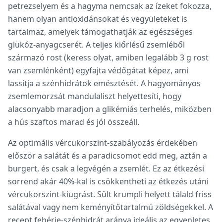
petrezselyem és a hagyma nemcsak az ízeket fokozza,
hanem olyan antioxidánsokat és vegyületeket is
tartalmaz, amelyek támogathatják az egészséges
glükóz-anyagcserét. A teljes kiőrlésű zsemléből
származó rost (keress olyat, amiben legalább 3 g rost
van zsemlénként) egyfajta védőgátat képez, ami
lassítja a szénhidrátok emésztését. A hagyományos
zsemlemorzsát mandulaliszt helyettesíti, hogy
alacsonyabb maradjon a glikémiás terhelés, miközben
a hús szaftos marad és jól összeáll.
Az optimális vércukorszint-szabályozás érdekében
először a salátát és a paradicsomot edd meg, aztán a
burgert, és csak a legvégén a zsemlét. Ez az étkezési
sorrend akár 40%-kal is csökkentheti az étkezés utáni
vércukorszint-kiugrást. Sült krumpli helyett tálald friss
salátával vagy nem keményítőtartalmú zöldségekkel. A
recept fehérje-szénhidrát aránya ideális az egyenletes