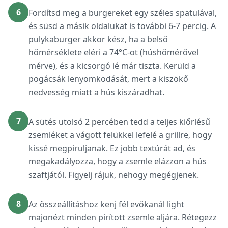
6
Fordítsd meg a burgereket egy széles spatulával,
és süsd a másik oldalukat is további 6-7 percig. A
pulykaburger akkor kész, ha a belső
hőmérséklete eléri a 74°C-ot (húshőmérővel
mérve), és a kicsorgó lé már tiszta. Kerüld a
pogácsák lenyomkodását, mert a kiszökő
nedvesség miatt a hús kiszáradhat.
7
A sütés utolsó 2 percében tedd a teljes kiőrlésű
zsemléket a vágott felükkel lefelé a grillre, hogy
kissé megpiruljanak. Ez jobb textúrát ad, és
megakadályozza, hogy a zsemle elázzon a hús
szaftjától. Figyelj rájuk, nehogy megégjenek.
8
Az összeállításhoz kenj fél evőkanál light
majonézt minden pirított zsemle aljára. Rétegezz