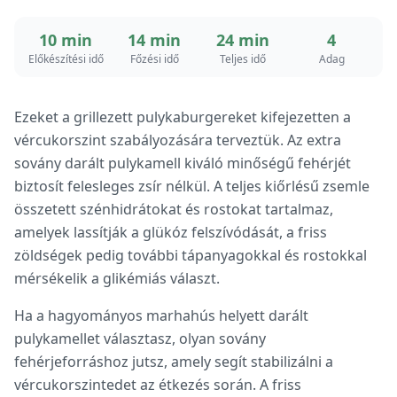
10 min
14 min
24 min
4
Előkészítési idő
Főzési idő
Teljes idő
Adag
Ezeket a grillezett pulykaburgereket kifejezetten a
vércukorszint szabályozására terveztük. Az extra
sovány darált pulykamell kiváló minőségű fehérjét
biztosít felesleges zsír nélkül. A teljes kiőrlésű zsemle
összetett szénhidrátokat és rostokat tartalmaz,
amelyek lassítják a glükóz felszívódását, a friss
zöldségek pedig további tápanyagokkal és rostokkal
mérsékelik a glikémiás választ.
Ha a hagyományos marhahús helyett darált
pulykamellet választasz, olyan sovány
fehérjeforráshoz jutsz, amely segít stabilizálni a
vércukorszintedet az étkezés során. A friss