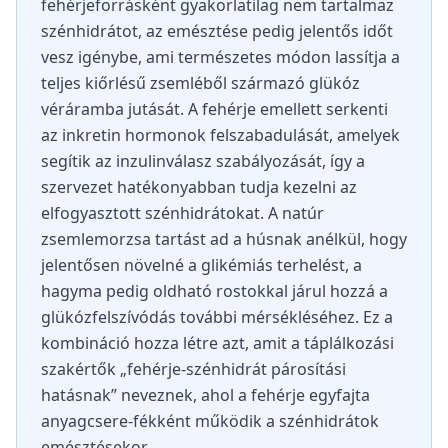
fehérjeforrásként gyakorlatilag nem tartalmaz
szénhidrátot, az emésztése pedig jelentős időt
vesz igénybe, ami természetes módon lassítja a
teljes kiőrlésű zsemléből származó glükóz
véráramba jutását. A fehérje emellett serkenti
az inkretin hormonok felszabadulását, amelyek
segítik az inzulinválasz szabályozását, így a
szervezet hatékonyabban tudja kezelni az
elfogyasztott szénhidrátokat. A natúr
zsemlemorzsa tartást ad a húsnak anélkül, hogy
jelentősen növelné a glikémiás terhelést, a
hagyma pedig oldható rostokkal járul hozzá a
glükózfelszívódás további mérsékléséhez. Ez a
kombináció hozza létre azt, amit a táplálkozási
szakértők „fehérje-szénhidrát párosítási
hatásnak” neveznek, ahol a fehérje egyfajta
anyagcsere-fékként működik a szénhidrátok
emésztésekor.