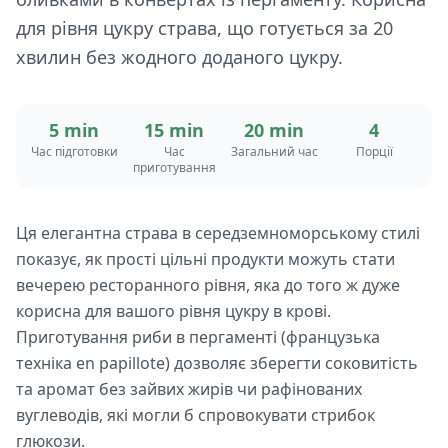
для рівня цукру страва, що готується за 20
хвилин без жодного доданого цукру.
5 min
15 min
20 min
4
Час підготовки
Час
Загальний час
Порції
приготування
Ця елегантна страва в середземноморському стилі
показує, як прості цільні продукти можуть стати
вечерею ресторанного рівня, яка до того ж дуже
корисна для вашого рівня цукру в крові.
Приготування риби в пергаменті (французька
техніка en papillote) дозволяє зберегти соковитість
та аромат без зайвих жирів чи рафінованих
вуглеводів, які могли б спровокувати стрибок
глюкози.