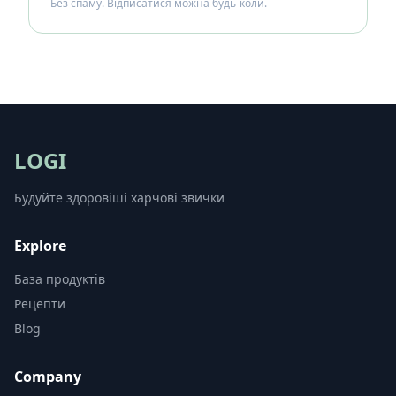
Без спаму. Відписатися можна будь-коли.
LOGI
Будуйте здоровіші харчові звички
Explore
База продуктів
Рецепти
Blog
Company