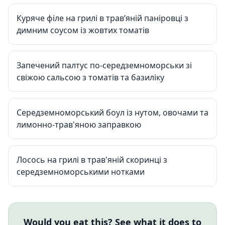
Куряче філе на грилі в трав’яній паніровці з
димним соусом із жовтих томатів
Запечений палтус по-середземноморськи зі
свіжою сальсою з томатів та базиліку
Середземноморський боул із нутом, овочами та
лимонно-трав'яною заправкою
Лосось на грилі в трав'яній скоринці з
середземноморськими нотками
Would you eat this? See what it does to