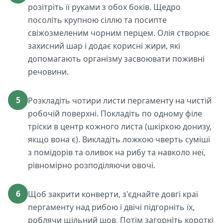
розітріть її руками з обох боків. Щедро
посоліть крупною сіллю та посипте
свіжозмеленим чорним перцем. Олія створює
захисний шар і додає корисні жири, які
допомагають організму засвоювати поживні
речовини.
5
Розкладіть чотири листи пергаменту на чистій
робочій поверхні. Покладіть по одному філе
тріски в центр кожного листа (шкіркою донизу,
якщо вона є). Викладіть ложкою чверть суміші
з помідорів та оливок на рибу та навколо неї,
рівномірно розподіляючи овочі.
6
Щоб закрити конверти, з'єднайте довгі краї
пергаменту над рибою і двічі підгорніть їх,
роблячи щільний шов. Потім загорніть короткі