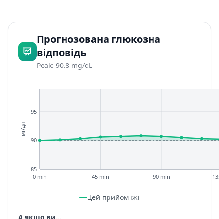
Прогнозована глюкозна
відповідь
Peak: 90.8 mg/dL
95
мг/дл
90
85
0 min
45 min
90 min
13
Цей прийом їжі
А якщо ви...