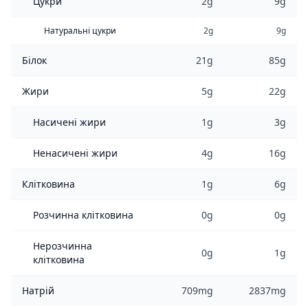
Цукри
2g
9g
Натуральні цукри
2g
9g
Білок
21g
85g
Жири
5g
22g
Насичені жири
1g
3g
Ненасичені жири
4g
16g
Клітковина
1g
6g
Розчинна клітковина
0g
0g
Нерозчинна
0g
1g
клітковина
Натрій
709mg
2837mg