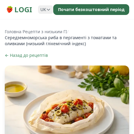
LOGI
UK
Почати безкоштовний період
Головна
/
Рецепти з низьким ГІ
/
Середземноморська риба в пергаменті з томатами та
оливками (низький глікемічний індекс)
← Назад до рецептів