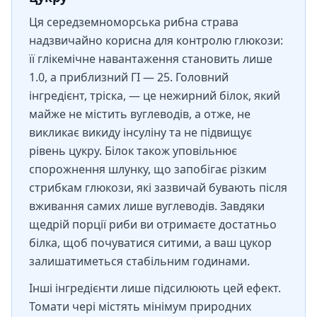
Ця середземноморська рибна страва
надзвичайно корисна для контролю глюкози:
її глікемічне навантаження становить лише
1.0, а приблизний ГІ — 25. Головний
інгредієнт, тріска, — це нежирний білок, який
майже не містить вуглеводів, а отже, не
викликає викиду інсуліну та не підвищує
рівень цукру. Білок також уповільнює
спорожнення шлунку, що запобігає різким
стрибкам глюкози, які зазвичай бувають після
вживання самих лише вуглеводів. Завдяки
щедрій порції риби ви отримаєте достатньо
білка, щоб почуватися ситими, а ваш цукор
залишатиметься стабільним годинами.
Інші інгредієнти лише підсилюють цей ефект.
Томати чері містять мінімум природних