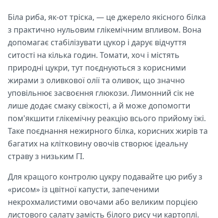
Біла риба, як-от тріска, — це джерело якісного білка
з практично нульовим глікемічним впливом. Вона
допомагає стабілізувати цукор і дарує відчуття
ситості на кілька годин. Томати, хоч і містять
природні цукри, тут поєднуються з корисними
жирами з оливкової олії та оливок, що значно
уповільнює засвоєння глюкози. Лимонний сік не
лише додає смаку свіжості, а й може допомогти
пом'якшити глікемічну реакцію всього прийому їжі.
Таке поєднання нежирного білка, корисних жирів та
багатих на клітковину овочів створює ідеальну
страву з низьким ГІ.
Для кращого контролю цукру подавайте цю рибу з
«рисом» із цвітної капусти, запеченими
некрохмалистими овочами або великим порцією
листового салату замість білого рису чи картоплі.