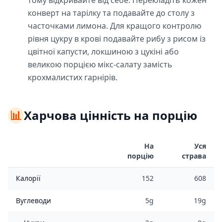
тому відкривайте від себе. Перекладіть кожен
конверт на тарілку та подавайте до столу з
часточками лимона. Для кращого контролю
рівня цукру в крові подавайте рибу з рисом із
цвітної капусти, локшиною з цукіні або
великою порцією мікс-салату замість
крохмалистих гарнірів.
📊
Харчова цінність на порцію
На
Уся
порцію
страва
Калорії
152
608
Вуглеводи
5g
19g