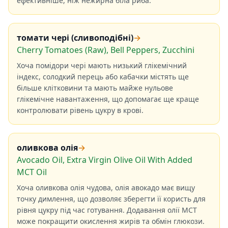
ефективніше, ніж нежирна біла риба.
томати чері (сливоподібні)
→
Cherry Tomatoes (Raw), Bell Peppers, Zucchini
Хоча помідори чері мають низький глікемічний
індекс, солодкий перець або кабачки містять ще
більше клітковини та мають майже нульове
глікемічне навантаження, що допомагає ще краще
контролювати рівень цукру в крові.
оливкова олія
→
Avocado Oil, Extra Virgin Olive Oil With Added
MCT Oil
Хоча оливкова олія чудова, олія авокадо має вищу
точку димлення, що дозволяє зберегти її користь для
рівня цукру під час готування. Додавання олії MCT
може покращити окислення жирів та обмін глюкози.