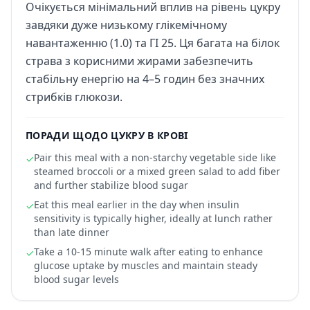
Очікується мінімальний вплив на рівень цукру
завдяки дуже низькому глікемічному
навантаженню (1.0) та ГІ 25. Ця багата на білок
страва з корисними жирами забезпечить
стабільну енергію на 4–5 годин без значних
стрибків глюкози.
ПОРАДИ ЩОДО ЦУКРУ В КРОВІ
Pair this meal with a non-starchy vegetable side like
✓
steamed broccoli or a mixed green salad to add fiber
and further stabilize blood sugar
Eat this meal earlier in the day when insulin
✓
sensitivity is typically higher, ideally at lunch rather
than late dinner
Take a 10-15 minute walk after eating to enhance
✓
glucose uptake by muscles and maintain steady
blood sugar levels