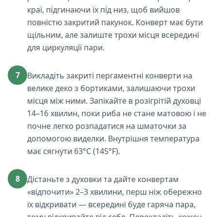
краї, підгинаючи їх під низ, щоб вийшов
повністю закритий пакунок. Конверт має бути
щільним, але залиште трохи місця всередині
для циркуляції пари.
7
Викладіть закриті пергаментні конверти на
велике деко з бортиками, залишаючи трохи
місця між ними. Запікайте в розігрітій духовці
14–16 хвилин, поки риба не стане матовою і не
почне легко розпадатися на шматочки за
допомогою виделки. Внутрішня температура
має сягнути 63°C (145°F).
8
Дістаньте з духовки та дайте конвертам
«відпочити» 2–3 хвилини, перш ніж обережно
їх відкривати — всередині буде гаряча пара,