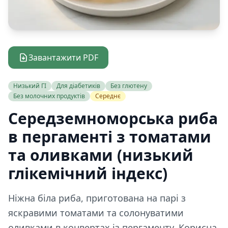
Завантажити PDF
Низький ГІ
Для діабетиків
Без глютену
Без молочних продуктів
Середнє
Середземноморська риба
в пергаменті з томатами
та оливками (низький
глікемічний індекс)
Ніжна біла риба, приготована на парі з
яскравими томатами та солонуватими
оливками в конвертах із пергаменту. Корисна