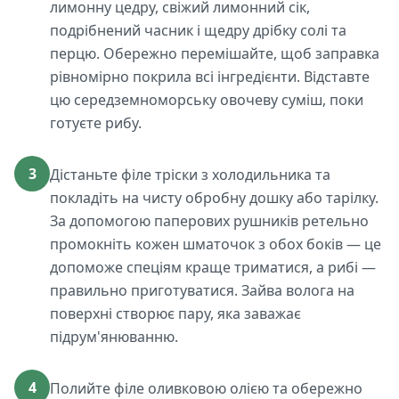
лимонну цедру, свіжий лимонний сік,
подрібнений часник і щедру дрібку солі та
перцю. Обережно перемішайте, щоб заправка
рівномірно покрила всі інгредієнти. Відставте
цю середземноморську овочеву суміш, поки
готуєте рибу.
3
Дістаньте філе тріски з холодильника та
покладіть на чисту обробну дошку або тарілку.
За допомогою паперових рушників ретельно
промокніть кожен шматочок з обох боків — це
допоможе спеціям краще триматися, а рибі —
правильно приготуватися. Зайва волога на
поверхні створює пару, яка заважає
підрум'янюванню.
4
Полийте філе оливковою олією та обережно