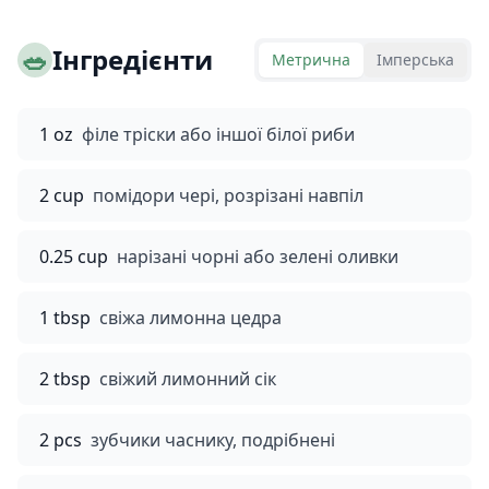
🥗
Інгредієнти
Метрична
Імперська
1 oz
філе тріски або іншої білої риби
2 cup
помідори чері, розрізані навпіл
0.25 cup
нарізані чорні або зелені оливки
1 tbsp
свіжа лимонна цедра
2 tbsp
свіжий лимонний сік
2 pcs
зубчики часнику, подрібнені