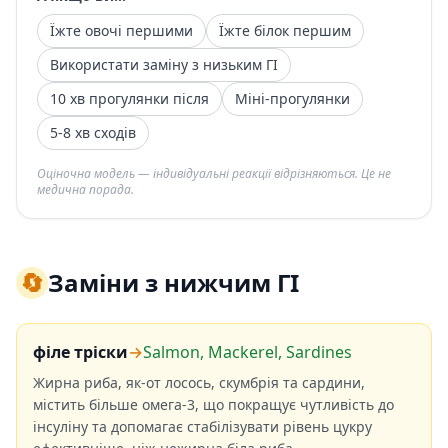
Їжте овочі першими
Їжте білок першим
Використати заміну з низьким ГІ
10 хв прогулянки після
Міні-прогулянки
5-8 хв сходів
Оціночна модель — індивідуальні реакції відрізняються. Це не
медична порада.
🔄
Заміни з нижчим ГІ
філе тріски
→
Salmon, Mackerel, Sardines
Жирна риба, як-от лосось, скумбрія та сардини,
містить більше омега-3, що покращує чутливість до
інсуліну та допомагає стабілізувати рівень цукру