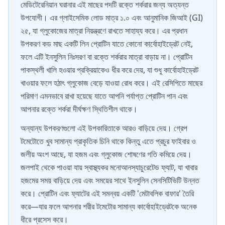
মেডিটেরেনিয়ান ঘরানার এই মাছের পদটি রক্তে শর্করার জন্য অত্যন্ত
উপযোগী। এর গ্লাইসেমিক লোড মাত্র ১.০ এবং আনুমানিক জিআই (GI)
২৫, যা গ্লুকোজের মাত্রা নিয়ন্ত্রণে রাখতে সাহায্য করে। এর প্রধান
উপকরণ কড মাছ একটি লিন প্রোটিন যাতে কোনো কার্বোহাইড্রেট নেই,
ফলে এটি ইনসুলিন নিঃসরণ বা রক্তে শর্করার মাত্রা বাড়ায় না। প্রোটিন
পাকস্থলী খালি হওয়ার প্রক্রিয়াকেও ধীর করে দেয়, যা শুধু কার্বোহাইড্রেট
খাওয়ার ফলে হঠাৎ গ্লুকোজ বেড়ে যাওয়া রোধ করে। এই রেসিপিতে মাছের
পরিমাণ এমনভাবে রাখা হয়েছে যাতে আপনি পর্যাপ্ত প্রোটিন পান এবং
আপনার রক্তে শর্করা দীর্ঘক্ষণ স্থিতিশীল থাকে।
অন্যান্য উপকরণগুলো এই উপকারিতাকে আরও বাড়িয়ে দেয়। গ্রেপ
টমেটোতে খুব সামান্য প্রাকৃতিক চিনি থাকে কিন্তু এতে প্রচুর ফাইবার ও
জলীয় অংশ আছে, যা হজম এবং গ্লুকোজ শোষণের গতি কমিয়ে দেয়।
জলপাই থেকে পাওয়া যায় স্বাস্থ্যকর মনোআনস্যাচুরেটেড ফ্যাট, যা খাবার
হজমের সময় বাড়িয়ে দেয় এবং সময়ের সাথে ইনসুলিন সেনসিটিভিটি উন্নত
করে। প্রোটিন এবং ফ্যাটের এই সমন্বয় একটি 'মেটাবলিক বাফার' তৈরি
করে—যার ফলে আপনার শরীর টমেটোর সামান্য কার্বোহাইড্রেটকে অনেক
ধীরে প্রসেস করে।