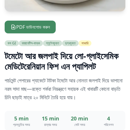
PDF ডাউনলোড করুন
কম GI
ডায়াবেটিস-বান্ধব
গ্লুটেনমুক্ত
দুগ্ধমুক্ত
মাঝারি
টমেটো আর জলপাই দিয়ে লো-গ্লাইসেমিক
মেডিটেরেনিয়ান ফিশ এন প্যাপিলট
পার্চমেন্ট পেপারের প্যাকেটে টাটকা টমেটো আর নোনতা জলপাই দিয়ে ভাপানো
নরম সাদা মাছ—রক্তে শর্করা নিয়ন্ত্রণে সহায়ক এই খাবারটি কোনো বাড়তি
চিনি ছাড়াই মাত্র ২০ মিনিটে তৈরি হয়ে যায়।
5 min
15 min
20 min
4
প্রস্তুতির সময়
রান্নার সময়
মোট সময়
পরিবেশন