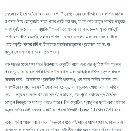
চমৎকার এই মেডিটেরেনিয়ান ঘরানার পদটি দেখিয়ে দেয় যে কীভাবে সাধারণ প্রাকৃতিক
উপাদান দিয়ে রেস্তোরাঁর মতো খাবার তৈরি করা যায়, যা আপনার রক্তে শর্করার মাত্রার
জন্য খুবই ভালো। এন প্যাপিলট পদ্ধতিতে মাছ রান্না করলে—যা মূলত পার্চমেন্ট
পেপারে ভাপানোর একটি ফরাসি কৌশল—মাছের আর্দ্রতা এবং স্বাদ বজায় থাকে।
এতে বাড়তি কোনো চর্বি বা রিফাইনড কার্বোহাইড্রেটের প্রয়োজন হয় না, যা
গ্লুকোজের মাত্রা বাড়িয়ে দিতে পারে।
কড মাছের মতো সাদা মাছে উচ্চমানের প্রোটিন থাকে এবং এর গ্লাইসেমিক প্রভাব
প্রায় শূন্য, যা রক্তে শর্করা স্থিতিশীল রাখতে এবং আপনাকে দীর্ঘক্ষণ তৃপ্ত রাখতে
সাহায্য করে। টমেটোতে প্রাকৃতিক চিনি থাকলেও, এর সাথে অলিভ অয়েল এবং
জলপাইয়ের স্বাস্থ্যকর ফ্যাট যোগ করা হয়েছে, যা গ্লুকোজ শোষণের গতি কমিয়ে
দেয়। লেবুর রস কেবল খাবারের স্বাদই বাড়ায় না, বরং পুরো খাবারের গ্লাইসেমিক
রেসপন্স নিয়ন্ত্রণেও সাহায্য করতে পারে। লিন প্রোটিন, স্বাস্থ্যকর ফ্যাট এবং ফাইবার
সমৃদ্ধ সবজির এই সমন্বয় একটি আদর্শ লো-জিআই (Low-GI) খাবার তৈরি করে।
রক্তে শর্করা আরও ভালোভাবে নিয়ন্ত্রণে রাখতে এই মাছের সাথে সাদা চালের ভাত বা
আলুর বদলে ফুলকপির রাইস, রোস্ট করা স্টার্চহীন সবজি অথবা প্রচুর পরিমাণে সবুজ