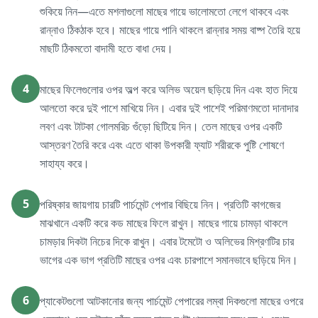
শুকিয়ে নিন—এতে মশলাগুলো মাছের গায়ে ভালোমতো লেগে থাকবে এবং
রান্নাও ঠিকঠাক হবে। মাছের গায়ে পানি থাকলে রান্নার সময় বাষ্প তৈরি হয়ে
মাছটি ঠিকমতো বাদামী হতে বাধা দেয়।
4
মাছের ফিলেগুলোর ওপর অল্প করে অলিভ অয়েল ছড়িয়ে দিন এবং হাত দিয়ে
আলতো করে দুই পাশে মাখিয়ে নিন। এবার দুই পাশেই পরিমাণমতো দানাদার
লবণ এবং টাটকা গোলমরিচ গুঁড়ো ছিটিয়ে দিন। তেল মাছের ওপর একটি
আস্তরণ তৈরি করে এবং এতে থাকা উপকারী ফ্যাট শরীরকে পুষ্টি শোষণে
সাহায্য করে।
5
পরিষ্কার জায়গায় চারটি পার্চমেন্ট পেপার বিছিয়ে নিন। প্রতিটি কাগজের
মাঝখানে একটি করে কড মাছের ফিলে রাখুন। মাছের গায়ে চামড়া থাকলে
চামড়ার দিকটা নিচের দিকে রাখুন। এবার টমেটো ও অলিভের মিশ্রণটির চার
ভাগের এক ভাগ প্রতিটি মাছের ওপর এবং চারপাশে সমানভাবে ছড়িয়ে দিন।
6
প্যাকেটগুলো আটকানোর জন্য পার্চমেন্ট পেপারের লম্বা দিকগুলো মাছের ওপরে