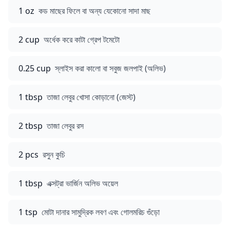
1 oz
কড মাছের ফিলে বা অন্য যেকোনো সাদা মাছ
2 cup
অর্ধেক করে কাটা গ্রেপ টমেটো
0.25 cup
স্লাইস করা কালো বা সবুজ জলপাই (অলিভ)
1 tbsp
তাজা লেবুর খোসা কোড়ানো (জেস্ট)
2 tbsp
তাজা লেবুর রস
2 pcs
রসুন কুচি
1 tbsp
এক্সট্রা ভার্জিন অলিভ অয়েল
1 tsp
মোটা দানার সামুদ্রিক লবণ এবং গোলমরিচ গুঁড়ো