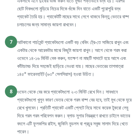
একসাথে এনে দুইবার ভাঁজ করুন যাতে মুখটা শক্তভাবে বন্ধ হয়। এরপর
ছোট দিকগুলো মুড়িয়ে নিচের দিকে গুঁজে দিন যাতে একটি পুরোপুরি বন্ধ
প্যাকেট তৈরি হয়। প্যাকেটটি মাছের সাথে লেগে থাকবে কিন্তু ভেতরে বাষ্প
চলাচলের জন্য সামান্য জায়গা রাখবেন।
7
আটকানো পার্চমেন্ট প্যাকেটগুলো একটি বড় বেকিং ট্রে-তে সাজিয়ে রাখুন এবং
একটার থেকে আরেকটার মাঝে কিছুটা জায়গা রাখুন। আগে থেকে গরম করা
ওভেনে ১৪-১৬ মিনিট বেক করুন, যতক্ষণ না মাছটি সাদাটে হয়ে আসে এবং
কাঁটাচামচ দিয়ে সহজেই ছাড়িয়ে নেওয়া যায়। মাছের ভেতরের তাপমাত্রা
১৪৫° ফারেনহাইট (৬৩° সেলসিয়াস) হওয়া উচিত।
8
ওভেন থেকে বের করে প্যাকেটগুলো ২-৩ মিনিট রেখে দিন। সাবধানে
প্যাকেটগুলো খুলুন কারণ ভেতর থেকে গরম বাষ্প বের হবে, তাই মুখ থেকে দূরে
রেখে খুলবেন। প্রতিটি প্যাকেট একটি প্লেটে নিয়ে সাথে কয়েক টুকরো লেবু
দিয়ে গরম গরম পরিবেশন করুন। ব্লাড সুগার নিয়ন্ত্রণে রাখতে চাইলে ভাতের
বদলে এটি ফুলকপির রাইস, জুকিনি নুডলস বা প্রচুর সবুজ সালাদ দিয়ে খেতে
পারেন।