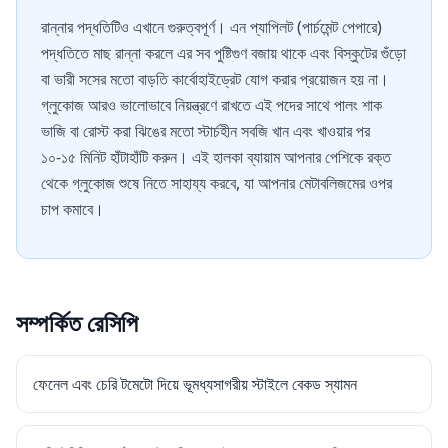
রান্নার পদ্ধতিটিও এখানে গুরুত্বপূর্ণ। এন প্যাপিলট (পার্চমেন্ট পেপারে)
পদ্ধতিতে মাছ রান্না করলে এর সব পুষ্টিগুণ বজায় থাকে এবং বিস্কুটের গুঁড়ো
বা ভারী সসের মতো বাড়তি কার্বোহাইড্রেট যোগ করার প্রয়োজন হয় না।
গ্লুকোজ আরও ভালোভাবে নিয়ন্ত্রণে রাখতে এই পদের সাথে পালং শাক
ভাজি বা রোস্ট করা ঝিঙের মতো স্টার্চহীন সবজি খান এবং খাওয়ার পর
১০-১৫ মিনিট হাঁটাহাঁটি করুন। এই হালকা ব্যায়াম আপনার পেশিকে রক্ত
থেকে গ্লুকোজ শুষে নিতে সাহায্য করবে, যা আপনার মেটাবলিজমের ওপর
চাপ কমাবে।
সম্পর্কিত রেসিপি
ফেনেল এবং চেরি টমেটো দিয়ে ভূমধ্যসাগরীয় স্টাইলে বেকড স্যামন