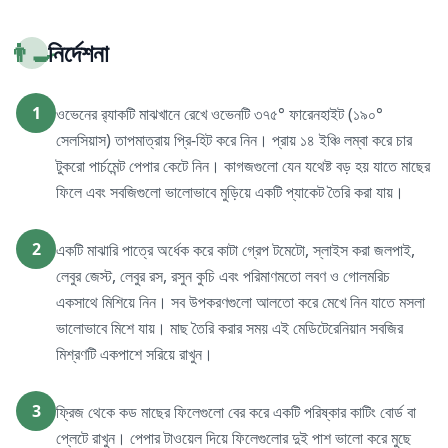
👨‍🍳
নির্দেশনা
1
ওভেনের র‍্যাকটি মাঝখানে রেখে ওভেনটি ৩৭৫° ফারেনহাইট (১৯০°
সেলসিয়াস) তাপমাত্রায় প্রি-হিট করে নিন। প্রায় ১৪ ইঞ্চি লম্বা করে চার
টুকরো পার্চমেন্ট পেপার কেটে নিন। কাগজগুলো যেন যথেষ্ট বড় হয় যাতে মাছের
ফিলে এবং সবজিগুলো ভালোভাবে মুড়িয়ে একটি প্যাকেট তৈরি করা যায়।
2
একটি মাঝারি পাত্রে অর্ধেক করে কাটা গ্রেপ টমেটো, স্লাইস করা জলপাই,
লেবুর জেস্ট, লেবুর রস, রসুন কুচি এবং পরিমাণমতো লবণ ও গোলমরিচ
একসাথে মিশিয়ে নিন। সব উপকরণগুলো আলতো করে মেখে নিন যাতে মসলা
ভালোভাবে মিশে যায়। মাছ তৈরি করার সময় এই মেডিটেরেনিয়ান সবজির
মিশ্রণটি একপাশে সরিয়ে রাখুন।
3
ফ্রিজ থেকে কড মাছের ফিলেগুলো বের করে একটি পরিষ্কার কাটিং বোর্ড বা
প্লেটে রাখুন। পেপার টাওয়েল দিয়ে ফিলেগুলোর দুই পাশ ভালো করে মুছে