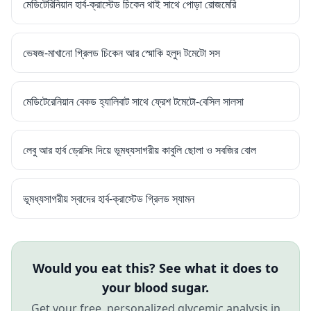
মেডিটেরিনিয়ান হার্ব-ক্রাস্টেড চিকেন থাই সাথে পোড়া রোজমেরি
ভেষজ-মাখানো গ্রিলড চিকেন আর স্মোকি হলুদ টমেটো সস
মেডিটেরেনিয়ান বেকড হ্যালিবাট সাথে ফ্রেশ টমেটো-বেসিল সালসা
লেবু আর হার্ব ড্রেসিং দিয়ে ভূমধ্যসাগরীয় কাবুলি ছোলা ও সবজির বোল
ভূমধ্যসাগরীয় স্বাদের হার্ব-ক্রাস্টেড গ্রিলড স্যামন
Would you eat this? See what it does to
your blood sugar.
Get your free, personalized glycemic analysis in