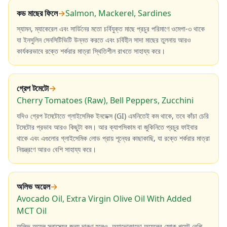
কড মাছের ফিলে
→
Salmon, Mackerel, Sardines
স্যামন, ম্যাকেরেল এবং সার্ডিনের মতো চর্বিযুক্ত মাছে প্রচুর পরিমাণে ওমেগা-৩ থাকে
যা ইনসুলিন সেনসিটিভিটি উন্নত করতে এবং চর্বিহীন সাদা মাছের তুলনায় আরও
কার্যকরভাবে রক্তে শর্করার মাত্রা স্থিতিশীল রাখতে সাহায্য করে।
গ্রেপ টমেটো
→
Cherry Tomatoes (Raw), Bell Peppers, Zucchini
যদিও গ্রেপ টমেটোতে গ্লাইসেমিক ইনডেক্স (GI) এমনিতেই কম থাকে, তবে কাঁচা চেরি
টমেটোর প্রভাব আরও কিছুটা কম। আর ক্যাপসিকাম বা জুকিনিতে প্রচুর ফাইবার
থাকে এবং এগুলোর গ্লাইসেমিক লোড প্রায় শূন্যের কাছাকাছি, যা রক্তে শর্করার মাত্রা
নিয়ন্ত্রণে আরও বেশি সাহায্য করে।
অলিভ অয়েল
→
Avocado Oil, Extra Virgin Olive Oil With Added
MCT Oil
অলিভ অয়েল স্বাস্থ্যের জন্য দারুণ হলেও, অ্যাভোকাডো অয়েলের স্মোক পয়েন্ট বেশি