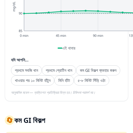
mg/dL
90
85
0 min
45 min
90 min
13
এই খাবার
যদি আপনি...
প্রথমে সবজি খান
প্রথমে প্রোটিন খান
কম GI বিকল্প ব্যবহার করুন
খাওয়ার পর ১০ মিনিট হাঁটুন
মিনি হাঁটা
৫-৮ মিনিট সিঁড়ি ওঠা
আনুমানিক মডেল — ব্যক্তিগত প্রতিক্রিয়া ভিন্ন হয়। চিকিৎসা পরামর্শ নয়।
🔄
কম GI বিকল্প