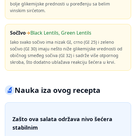
bolje glikemijske prednosti u poređenju sa belim
vinskim sirćetom.
SočIvo
→
Black Lentils, Green Lentils
Iako svako sočivo ima nizak GI, crno (GI 25) i zeleno
sočivo (GI 30) imaju nešto niže glikemijske vrednosti od
običnog smeđeg sočiva (GI 32) i sadrže više otpornog
skroba, što dodatno ublažava reakciju šećera u krvi.
🔬
Nauka iza ovog recepta
Zašto ova salata održava nivo šećera
stabilnim