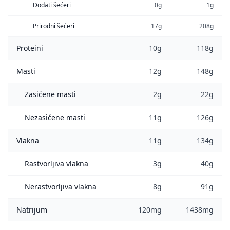
Dodati šećeri
0g
1g
Prirodni šećeri
17g
208g
Proteini
10g
118g
Masti
12g
148g
Zasićene masti
2g
22g
Nezasićene masti
11g
126g
Vlakna
11g
134g
Rastvorljiva vlakna
3g
40g
Nerastvorljiva vlakna
8g
91g
Natrijum
120mg
1438mg