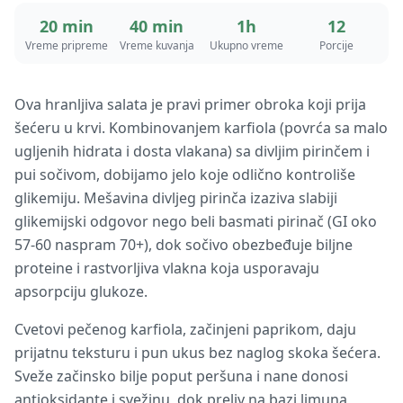
20 min
40 min
1h
12
Vreme pripreme
Vreme kuvanja
Ukupno vreme
Porcije
Ova hranljiva salata je pravi primer obroka koji prija
šećeru u krvi. Kombinovanjem karfiola (povrća sa malo
ugljenih hidrata i dosta vlakana) sa divljim pirinčem i
pui sočivom, dobijamo jelo koje odlično kontroliše
glikemiju. Mešavina divljeg pirinča izaziva slabiji
glikemijski odgovor nego beli basmati pirinač (GI oko
57-60 naspram 70+), dok sočivo obezbeđuje biljne
proteine i rastvorljiva vlakna koja usporavaju
apsorpciju glukoze.
Cvetovi pečenog karfiola, začinjeni paprikom, daju
prijatnu teksturu i pun ukus bez naglog skoka šećera.
Sveže začinsko bilje poput peršuna i nane donosi
antioksidante i svežinu, dok preliv na bazi limuna