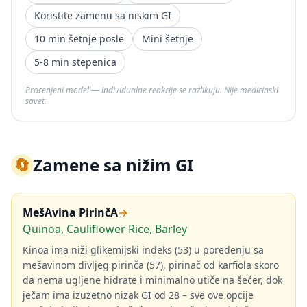
Koristite zamenu sa niskim GI
10 min šetnje posle
Mini šetnje
5-8 min stepenica
Procenjeni model — individualne reakcije se razlikuju. Nije medicinski
savet.
🔄
Zamene sa nižim GI
MešAvina PirinčA
→
Quinoa, Cauliflower Rice, Barley
Kinoa ima niži glikemijski indeks (53) u poređenju sa
mešavinom divljeg pirinča (57), pirinač od karfiola skoro
da nema ugljene hidrate i minimalno utiče na šećer, dok
ječam ima izuzetno nizak GI od 28 – sve ove opcije