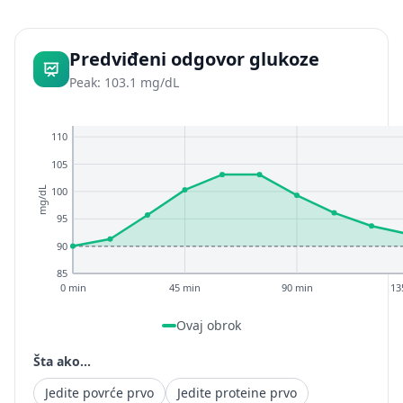
Predviđeni odgovor glukoze
Peak: 103.1 mg/dL
110
105
100
mg/dL
95
90
85
0 min
45 min
90 min
13
Ovaj obrok
Šta ako...
Jedite povrće prvo
Jedite proteine prvo