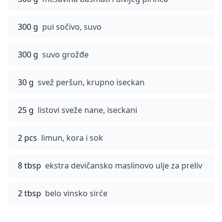
300 g
pui sočivo, suvo
300 g
suvo grožđe
30 g
svež peršun, krupno iseckan
25 g
listovi sveže nane, iseckani
2 pcs
limun, kora i sok
8 tbsp
ekstra devičansko maslinovo ulje za preliv
2 tbsp
belo vinsko sirće