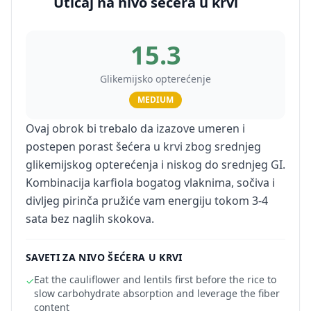
Uticaj na nivo šećera u krvi
15.3
Glikemijsko opterećenje
MEDIUM
Ovaj obrok bi trebalo da izazove umeren i
postepen porast šećera u krvi zbog srednjeg
glikemijskog opterećenja i niskog do srednjeg GI.
Kombinacija karfiola bogatog vlaknima, sočiva i
divljeg pirinča pružiće vam energiju tokom 3-4
sata bez naglih skokova.
SAVETI ZA NIVO ŠEĆERA U KRVI
Eat the cauliflower and lentils first before the rice to
✓
slow carbohydrate absorption and leverage the fiber
content