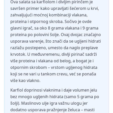
Ova salata sa karfiolom i divljim pirinčem je
savršen primer kako upravljati šećerom u krvi,
zahvaljujući moćnoj kombinaciji vlakana,
proteina i otpornog skroba. Sočivo je ovde
glavni igrač, sa oko 8 grama vlakana i 9 grama
proteina po polovini šolje. Ovaj dvojac značajno
usporava varenje, što znači da se ugljeni hidrati
razlažu postepeno, umesto da naglo preplave
krvotok. U međuvremenu, divlji pirinač sadrži
više proteina i vlakana od belog, a bogat je i
otpornim skrobom – vrstom ugljenog hidrata
koji se ne vari u tankom crevu, već se ponaša
više kao vlakno.
Karfiol doprinosi vlaknima i daje volumen jelu
bez mnogo ugljenih hidrata (samo 5 grama po
šolji). Maslinovo ulje igra važnu ulogu jer
dodatno usporava pražnjenje želuca – masti