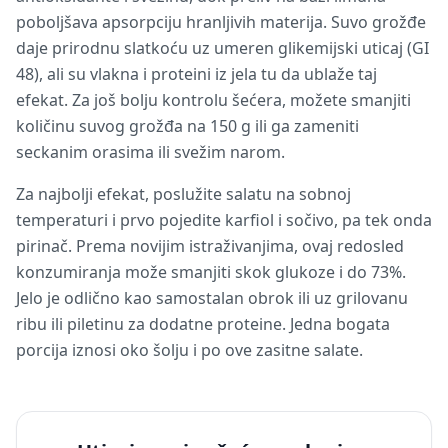
poboljšava apsorpciju hranljivih materija. Suvo grožđe
daje prirodnu slatkoću uz umeren glikemijski uticaj (GI
48), ali su vlakna i proteini iz jela tu da ublaže taj
efekat. Za još bolju kontrolu šećera, možete smanjiti
količinu suvog grožđa na 150 g ili ga zameniti
seckanim orasima ili svežim narom.
Za najbolji efekat, poslužite salatu na sobnoj
temperaturi i prvo pojedite karfiol i sočivo, pa tek onda
pirinač. Prema novijim istraživanjima, ovaj redosled
konzumiranja može smanjiti skok glukoze i do 73%.
Jelo je odlično kao samostalan obrok ili uz grilovanu
ribu ili piletinu za dodatne proteine. Jedna bogata
porcija iznosi oko šolju i po ove zasitne salate.