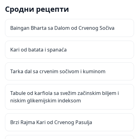
Сродни рецепти
Baingan Bharta sa Dalom od Crvenog Sočiva
Kari od batata i spanaća
Tarka dal sa crvenim sočivom i kuminom
Tabule od karfiola sa svežim začinskim biljem i
niskim glikemijskim indeksom
Brzi Rajma Kari od Crvenog Pasulja