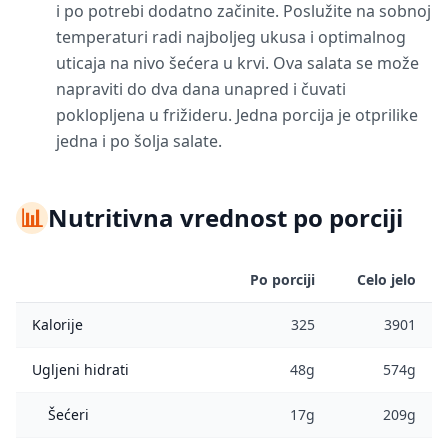
i po potrebi dodatno začinite. Poslužite na sobnoj
temperaturi radi najboljeg ukusa i optimalnog
uticaja na nivo šećera u krvi. Ova salata se može
napraviti do dva dana unapred i čuvati
poklopljena u frižideru. Jedna porcija je otprilike
jedna i po šolja salate.
📊
Nutritivna vrednost po porciji
Po porciji
Celo jelo
Kalorije
325
3901
Ugljeni hidrati
48g
574g
Šećeri
17g
209g