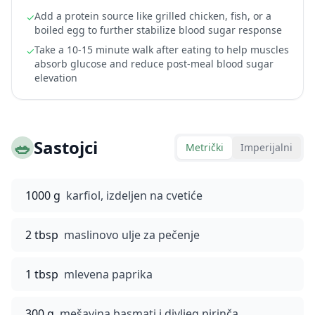
Add a protein source like grilled chicken, fish, or a
✓
boiled egg to further stabilize blood sugar response
Take a 10-15 minute walk after eating to help muscles
✓
absorb glucose and reduce post-meal blood sugar
elevation
🥗
Sastojci
Metrički
Imperijalni
1000 g
karfiol, izdeljen na cvetiće
2 tbsp
maslinovo ulje za pečenje
1 tbsp
mlevena paprika
300 g
mešavina basmati i divljeg pirinča