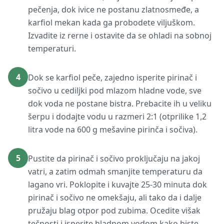
pečenja, dok ivice ne postanu zlatnosmeđe, a
karfiol mekan kada ga probodete viljuškom.
Izvadite iz rerne i ostavite da se ohladi na sobnoj
temperaturi.
4
Dok se karfiol peče, zajedno isperite pirinač i
sočivo u cediljki pod mlazom hladne vode, sve
dok voda ne postane bistra. Prebacite ih u veliku
šerpu i dodajte vodu u razmeri 2:1 (otprilike 1,2
litra vode na 600 g mešavine pirinča i sočiva).
5
Pustite da pirinač i sočivo proključaju na jakoj
vatri, a zatim odmah smanjite temperaturu da
lagano vri. Poklopite i kuvajte 25-30 minuta dok
pirinač i sočivo ne omekšaju, ali tako da i dalje
pružaju blag otpor pod zubima. Ocedite višak
tečnosti i isperite hladnom vodom kako biste