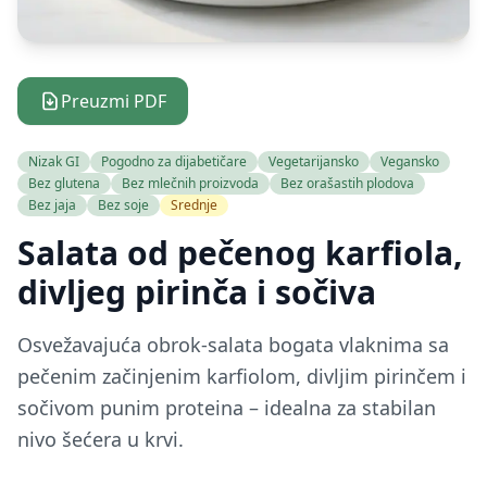
Preuzmi PDF
Nizak GI
Pogodno za dijabetičare
Vegetarijansko
Vegansko
Bez glutena
Bez mlečnih proizvoda
Bez orašastih plodova
Bez jaja
Bez soje
Srednje
Salata od pečenog karfiola,
divljeg pirinča i sočiva
Osvežavajuća obrok-salata bogata vlaknima sa
pečenim začinjenim karfiolom, divljim pirinčem i
sočivom punim proteina – idealna za stabilan
nivo šećera u krvi.