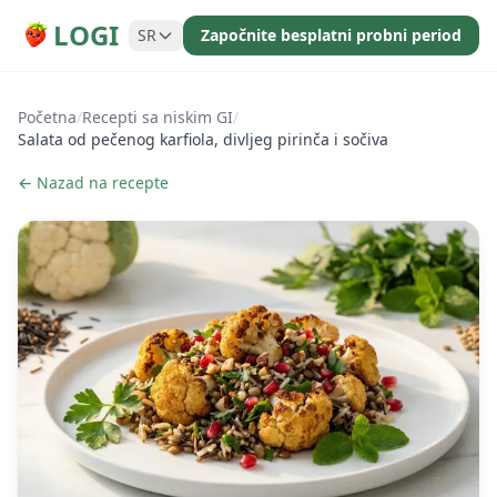
LOGI
SR
Započnite besplatni probni period
Početna
/
Recepti sa niskim GI
/
Salata od pečenog karfiola, divljeg pirinča i sočiva
← Nazad na recepte