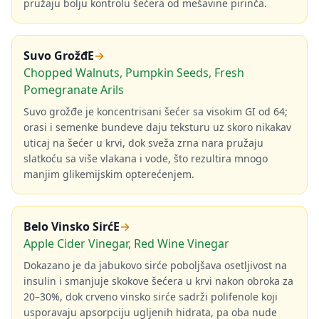
pružaju bolju kontrolu šećera od mešavine pirinča.
Suvo GrožđE
→
Chopped Walnuts, Pumpkin Seeds, Fresh
Pomegranate Arils
Suvo grožđe je koncentrisani šećer sa visokim GI od 64;
orasi i semenke bundeve daju teksturu uz skoro nikakav
uticaj na šećer u krvi, dok sveža zrna nara pružaju
slatkoću sa više vlakana i vode, što rezultira mnogo
manjim glikemijskim opterećenjem.
Belo Vinsko SirćE
→
Apple Cider Vinegar, Red Wine Vinegar
Dokazano je da jabukovo sirće poboljšava osetljivost na
insulin i smanjuje skokove šećera u krvi nakon obroka za
20–30%, dok crveno vinsko sirće sadrži polifenole koji
usporavaju apsorpciju ugljenih hidrata, pa oba nude