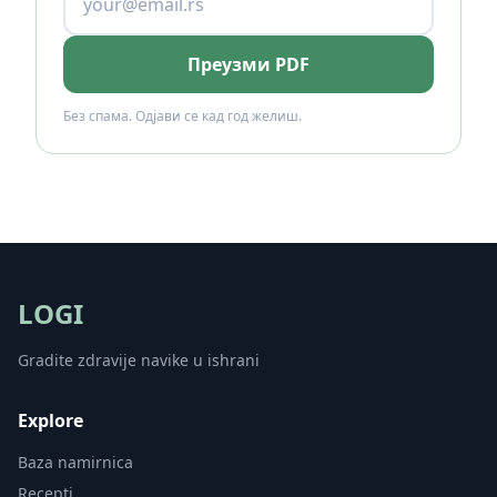
Преузми PDF
Без спама. Одјави се кад год желиш.
LOGI
Gradite zdravije navike u ishrani
Explore
Baza namirnica
Recepti