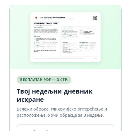
БЕСПЛАТАН PDF — 3 СТР.
Твој недељни дневник
исхране
Бележи оброке, гликемијско оптерећење и
расположење. Уочи обрасце за 3 недеље.