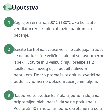
👨‍🍳
Uputstva
1
Zagrejte rernu na 200°C (180°C ako koristite
ventilator). Veliki pleh obložite papirom za
pečenje.
2
Isecite karfiol na cvetiće veličine zalogaja, trudeći
se da budu slične veličine kako bi se ravnomerno
ispekli. Stavite ih u veliku činiju, prelijte sa 2
kašike maslinovog ulja i pospite alevom
paprikom. Dobro promešajte dok svi cvetići ne
budu ravnomerno obloženi začinjenim uljem.
3
Rasporedite cvetiće karfiola u jednom sloju na
pripremljen pleh, pazeći da se ne preklapaju.
Pecite 35-40 minuta, uz jedno okretanje na pola