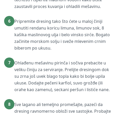
zaustavili proces kuvanja i ohladili mešavinu.
6
Pripremite dresing tako što ćete u maloj činiji
umutiti rendanu koricu limuna, limunov sok, 8
kašika maslinovog ulja i belo vinsko sirće. Bogato
začinite morskom solju i sveže mlevenim crnim
biberom po ukusu.
7
Ohlađenu mešavinu pirinča i sočiva prebacite u
veliku činiju za serviranje. Prelijte dresingom dok
su zrna još uvek blago topla kako bi bolje upila
ukuse. Dodajte pečeni karfiol, suvo grožđe (ili
orahe kao zamenu), seckani peršun i listiće nane.
8
Sve lagano ali temeljno promešajte, pazeći da
dresing ravnomerno obloži sve sastojke. Probajte