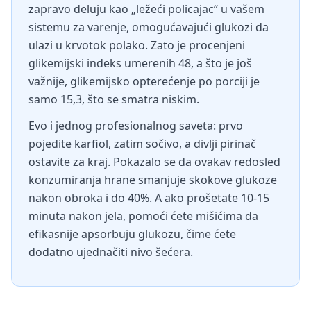
zapravo deluju kao „ležeći policajac“ u vašem
sistemu za varenje, omogućavajući glukozi da
ulazi u krvotok polako. Zato je procenjeni
glikemijski indeks umerenih 48, a što je još
važnije, glikemijsko opterećenje po porciji je
samo 15,3, što se smatra niskim.
Evo i jednog profesionalnog saveta: prvo
pojedite karfiol, zatim sočivo, a divlji pirinač
ostavite za kraj. Pokazalo se da ovakav redosled
konzumiranja hrane smanjuje skokove glukoze
nakon obroka i do 40%. A ako prošetate 10-15
minuta nakon jela, pomoći ćete mišićima da
efikasnije apsorbuju glukozu, čime ćete
dodatno ujednačiti nivo šećera.