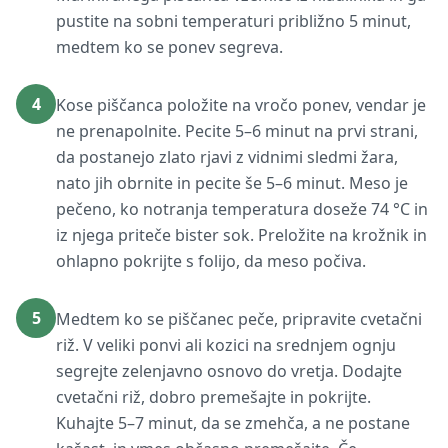
pustite na sobni temperaturi približno 5 minut,
medtem ko se ponev segreva.
4
Kose piščanca položite na vročo ponev, vendar je
ne prenapolnite. Pecite 5–6 minut na prvi strani,
da postanejo zlato rjavi z vidnimi sledmi žara,
nato jih obrnite in pecite še 5–6 minut. Meso je
pečeno, ko notranja temperatura doseže 74 °C in
iz njega priteče bister sok. Preložite na krožnik in
ohlapno pokrijte s folijo, da meso počiva.
5
Medtem ko se piščanec peče, pripravite cvetačni
riž. V veliki ponvi ali kozici na srednjem ognju
segrejte zelenjavno osnovo do vretja. Dodajte
cvetačni riž, dobro premešajte in pokrijte.
Kuhajte 5–7 minut, da se zmehča, a ne postane