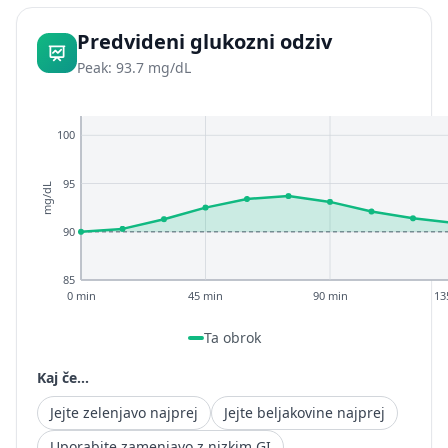
Predvideni glukozni odziv
Peak: 93.7 mg/dL
100
95
mg/dL
90
85
0 min
45 min
90 min
13
Ta obrok
Kaj če...
Jejte zelenjavo najprej
Jejte beljakovine najprej
Uporabite zamenjavo z nizkim GI