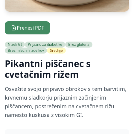
Prenesi PDF
Nizek GI
Prijazno za diabetike
Brez glutena
Brez mlečnih izdelkov
Srednje
Pikantni piščanec s
cvetačnim rižem
Osvežite svojo pripravo obrokov s tem barvitim,
krvnemu sladkorju prijaznim začinjenim
piščancem, postreženim na cvetačnem rižu
namesto kuskusa z visokim GI.