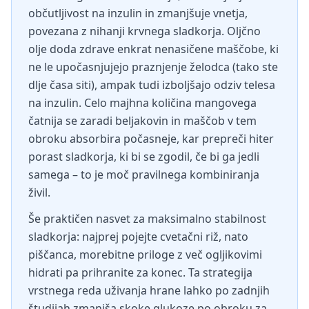
občutljivost na inzulin in zmanjšuje vnetja,
povezana z nihanji krvnega sladkorja. Oljčno
olje doda zdrave enkrat nenasičene maščobe, ki
ne le upočasnjujejo praznjenje želodca (tako ste
dlje časa siti), ampak tudi izboljšajo odziv telesa
na inzulin. Celo majhna količina mangovega
čatnija se zaradi beljakovin in maščob v tem
obroku absorbira počasneje, kar prepreči hiter
porast sladkorja, ki bi se zgodil, če bi ga jedli
samega – to je moč pravilnega kombiniranja
živil.
Še praktičen nasvet za maksimalno stabilnost
sladkorja: najprej pojejte cvetačni riž, nato
piščanca, morebitne priloge z več ogljikovimi
hidrati pa prihranite za konec. Ta strategija
vrstnega reda uživanja hrane lahko po zadnjih
študijah zmanjša skoke glukoze po obroku za