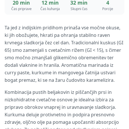
20 min
12 min
32 min
4
Čas priprave
Čas kuhanja
Skupni čas
Porcije
Ta jed z indijskim pridihom prinaša vse močne okuse,
ki jih obožujete, hkrati pa ohranja stabilno raven
krvnega sladkorja čez cel dan. Tradicionalni kuskus (GI
65) smo zamenjali s cvetačnim rižem (GI < 15), s čimer
smo močno zmanjšali glikemično obremenitev ter
dodali vlaknine in hranila. Aromatična marinada iz
curry paste, kurkume in mangovega čatnija ustvari
bogat premaz, ki se na žaru čudovito karamelizira.
Kombinacija pustih beljakovin iz piščančjih prsi in
nizkohidratne cvetačne osnove je idealna izbira za
pripravo obrokov vnaprej in uravnavanje sladkorja.
Kurkuma deluje protivnetno in podpira presnovno
zdravje, oljčno olje pa pomaga upočasniti absorpcijo