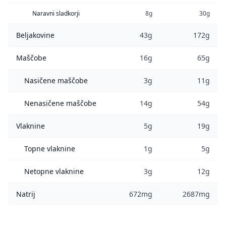
Naravni sladkorji
8g
30g
Beljakovine
43g
172g
Maščobe
16g
65g
Nasičene maščobe
3g
11g
Nenasičene maščobe
14g
54g
Vlaknine
5g
19g
Topne vlaknine
1g
5g
Netopne vlaknine
3g
12g
Natrij
672mg
2687mg