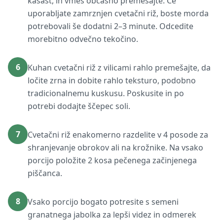
kašast, in vmes občasno premešajte. Če
uporabljate zamrznjen cvetačni riž, boste morda
potrebovali še dodatni 2–3 minute. Odcedite
morebitno odvečno tekočino.
6
Kuhan cvetačni riž z vilicami rahlo premešajte, da
ločite zrna in dobite rahlo teksturo, podobno
tradicionalnemu kuskusu. Poskusite in po
potrebi dodajte ščepec soli.
7
Cvetačni riž enakomerno razdelite v 4 posode za
shranjevanje obrokov ali na krožnike. Na vsako
porcijo položite 2 kosa pečenega začinjenega
piščanca.
8
Vsako porcijo bogato potresite s semeni
granatnega jabolka za lepši videz in odmerek