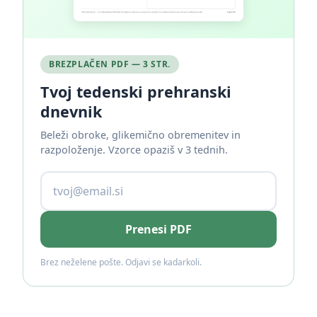
BREZPLAČEN PDF — 3 STR.
Tvoj tedenski prehranski
dnevnik
Beleži obroke, glikemično obremenitev in
razpoloženje. Vzorce opaziš v 3 tednih.
Prenesi PDF
Brez neželene pošte. Odjavi se kadarkoli.