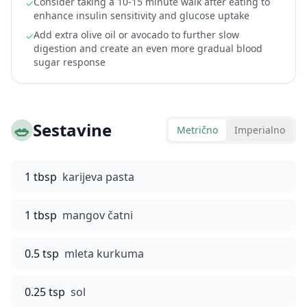
Consider taking a 10-15 minute walk after eating to
✓
enhance insulin sensitivity and glucose uptake
Add extra olive oil or avocado to further slow
✓
digestion and create an even more gradual blood
sugar response
🥗
Sestavine
Metrično
Imperialno
1 tbsp
karijeva pasta
1 tbsp
mangov čatni
0.5 tsp
mleta kurkuma
0.25 tsp
sol