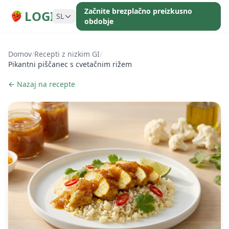
Začnite brezplačno preizkusno
LOGI
SL
obdobje
Domov
/
Recepti z nizkim GI
/
Pikantni piščanec s cvetačnim rižem
← Nazaj na recepte