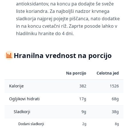
antioksidantov, na koncu pa dodajte še sveže
liste koriandra. Za najboljši nadzor krvnega
sladkorja najprej pojejte piščanca, nato dodatke
in na koncu cvetačni riž. Zaprte posode lahko v
hladilniku hranite do 4 dni.
📊
Hranilna vrednost na porcijo
Na porcijo
Celotna jed
Kalorije
382
1526
Ogljikovi hidrati
17g
68g
Sladkorji
9g
38g
Dodani sladkorji
2g
8g