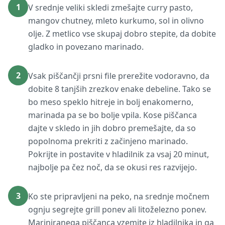
1
V srednje veliki skledi zmešajte curry pasto,
mangov chutney, mleto kurkumo, sol in olivno
olje. Z metlico vse skupaj dobro stepite, da dobite
gladko in povezano marinado.
2
Vsak piščančji prsni file prerežite vodoravno, da
dobite 8 tanjših zrezkov enake debeline. Tako se
bo meso speklo hitreje in bolj enakomerno,
marinada pa se bo bolje vpila. Kose piščanca
dajte v skledo in jih dobro premešajte, da so
popolnoma prekriti z začinjeno marinado.
Pokrijte in postavite v hladilnik za vsaj 20 minut,
najbolje pa čez noč, da se okusi res razvijejo.
3
Ko ste pripravljeni na peko, na srednje močnem
ognju segrejte grill ponev ali litoželezno ponev.
Mariniranega piščanca vzemite iz hladilnika in ga