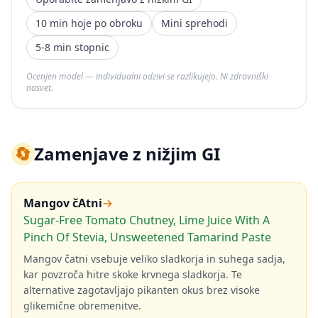
10 min hoje po obroku
Mini sprehodi
5-8 min stopnic
Ocenjen model — individualni odzivi se razlikujejo. Ni zdravniški
nasvet.
🔄
Zamenjave z nižjim GI
Mangov čAtni
→
Sugar-Free Tomato Chutney, Lime Juice With A
Pinch Of Stevia, Unsweetened Tamarind Paste
Mangov čatni vsebuje veliko sladkorja in suhega sadja,
kar povzroča hitre skoke krvnega sladkorja. Te
alternative zagotavljajo pikanten okus brez visoke
glikemične obremenitve.