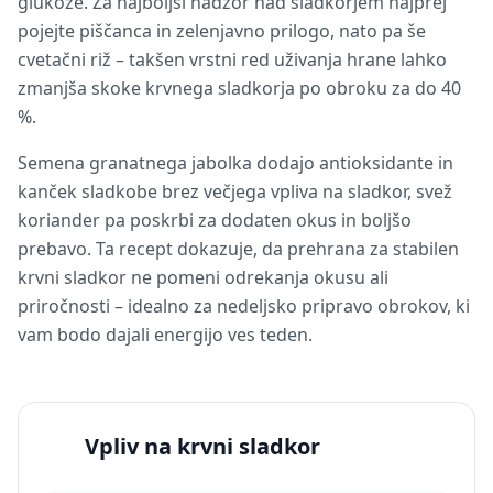
glukoze. Za najboljši nadzor nad sladkorjem najprej
pojejte piščanca in zelenjavno prilogo, nato pa še
cvetačni riž – takšen vrstni red uživanja hrane lahko
zmanjša skoke krvnega sladkorja po obroku za do 40
%.
Semena granatnega jabolka dodajo antioksidante in
kanček sladkobe brez večjega vpliva na sladkor, svež
koriander pa poskrbi za dodaten okus in boljšo
prebavo. Ta recept dokazuje, da prehrana za stabilen
krvni sladkor ne pomeni odrekanja okusu ali
priročnosti – idealno za nedeljsko pripravo obrokov, ki
vam bodo dajali energijo ves teden.
Vpliv na krvni sladkor