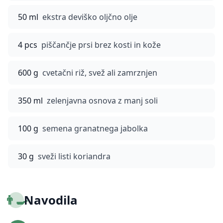
50 ml
ekstra deviško oljčno olje
4 pcs
piščančje prsi brez kosti in kože
600 g
cvetačni riž, svež ali zamrznjen
350 ml
zelenjavna osnova z manj soli
100 g
semena granatnega jabolka
30 g
sveži listi koriandra
👨‍🍳
Navodila