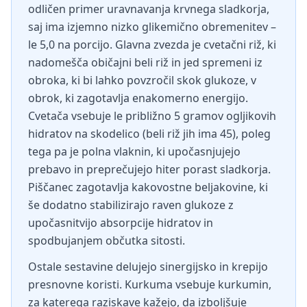
odličen primer uravnavanja krvnega sladkorja,
saj ima izjemno nizko glikemično obremenitev –
le 5,0 na porcijo. Glavna zvezda je cvetačni riž, ki
nadomešča običajni beli riž in jed spremeni iz
obroka, ki bi lahko povzročil skok glukoze, v
obrok, ki zagotavlja enakomerno energijo.
Cvetača vsebuje le približno 5 gramov ogljikovih
hidratov na skodelico (beli riž jih ima 45), poleg
tega pa je polna vlaknin, ki upočasnjujejo
prebavo in preprečujejo hiter porast sladkorja.
Piščanec zagotavlja kakovostne beljakovine, ki
še dodatno stabilizirajo raven glukoze z
upočasnitvijo absorpcije hidratov in
spodbujanjem občutka sitosti.
Ostale sestavine delujejo sinergijsko in krepijo
presnovne koristi. Kurkuma vsebuje kurkumin,
za katerega raziskave kažejo, da izboljšuje