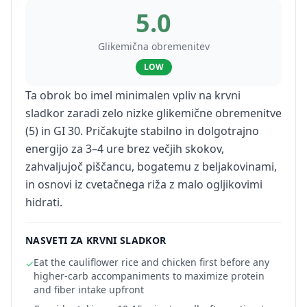
5.0
Glikemična obremenitev
LOW
Ta obrok bo imel minimalen vpliv na krvni
sladkor zaradi zelo nizke glikemične obremenitve
(5) in GI 30. Pričakujte stabilno in dolgotrajno
energijo za 3–4 ure brez večjih skokov,
zahvaljujoč piščancu, bogatemu z beljakovinami,
in osnovi iz cvetačnega riža z malo ogljikovimi
hidrati.
NASVETI ZA KRVNI SLADKOR
Eat the cauliflower rice and chicken first before any
✓
higher-carb accompaniments to maximize protein
and fiber intake upfront