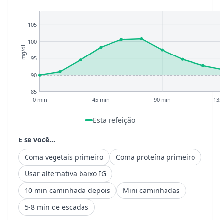
105
100
mg/dL
95
90
85
0 min
45 min
90 min
13
Esta refeição
E se você...
Coma vegetais primeiro
Coma proteína primeiro
Usar alternativa baixo IG
10 min caminhada depois
Mini caminhadas
5-8 min de escadas