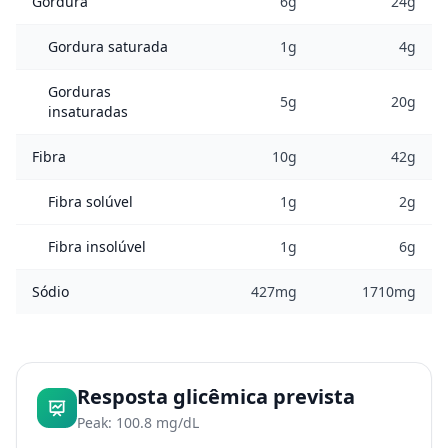
Gordura
6g
24g
Gordura saturada
1g
4g
Gorduras
5g
20g
insaturadas
Fibra
10g
42g
Fibra solúvel
1g
2g
Fibra insolúvel
1g
6g
Sódio
427mg
1710mg
Resposta glicêmica prevista
Peak: 100.8 mg/dL