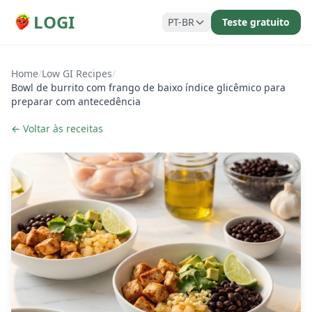
LOGI
PT-BR
Teste gratuito
Home
/
Low GI Recipes
/
Bowl de burrito com frango de baixo índice glicêmico para
preparar com antecedência
← Voltar às receitas