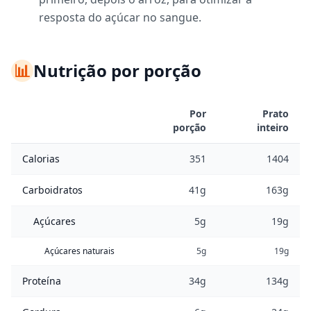
resposta do açúcar no sangue.
📊
Nutrição por porção
Por
Prato
porção
inteiro
Calorias
351
1404
Carboidratos
41g
163g
Açúcares
5g
19g
Açúcares naturais
5g
19g
Proteína
34g
134g