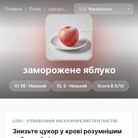
Головна
/
Fruits
/
заморожене яблуко
заморожене яблуко
GI 36 · Низький
GL 5 · Низький
Score 8.5/10
LOGI · УПРАВЛІННЯ ІНСУЛІНОРЕЗИСТЕНТНІСТЮ
Знизьте цукор у крові розумнішим