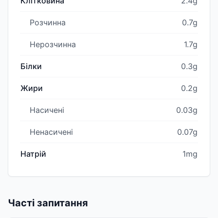
Клітковина
2.4g
Розчинна
0.7g
Нерозчинна
1.7g
Білки
0.3g
Жири
0.2g
Насичені
0.03g
Ненасичені
0.07g
Натрій
1mg
Часті запитання