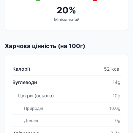
20%
Мінімальний
Харчова цінність (на 100г)
Калорії
52 kcal
Вуглеводи
14g
Цукри (всього)
10g
Природні
10.0g
Додані
0g