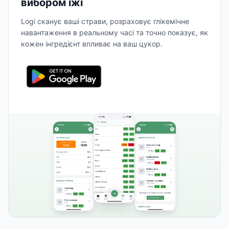
вибором їжі
Logi сканує ваші страви, розраховує глікемічне
навантаження в реальному часі та точно показує, як
кожен інгредієнт впливає на ваш цукор.