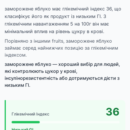
заморожене яблуко має глікемічний індекс 36, що
класифікує його як продукт із низьким ГІ. З
глікемічним навантаженням 5 на 100г він має
мінімальний вплив на рівень цукру в крові.
Порівняно з іншими fruits, заморожене яблуко
займає серед найнижчих позицію за глікемічним
індексом.
заморожене яблуко — хороший вибір для людей,
які контролюють цукор у крові,
інсулінорезистентність або дотримуються дієти з
низьким ГІ.
36
Глікемічний Індекс
Низький GI