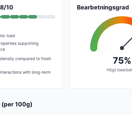
 8/10
Bearbetningsgrad
mic load
operties supporting
nce
75%
l density compared to fresh
Högt bearbe
interactions with long-term
 (per 100g)