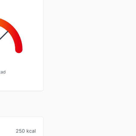
tad
250 kcal