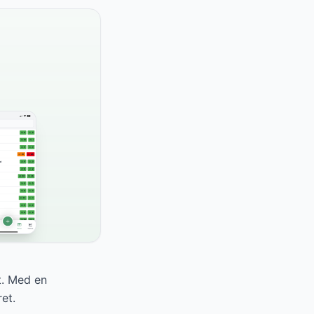
t. Med en
et.