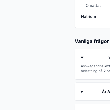
Omättat
Natrium
Vanliga frågor
Ashwagandha-extra
belastning på 2 p
Är A