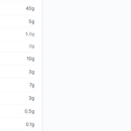
40g
5g
5.0g
0g
10g
3g
7g
3g
0.5g
0.1g