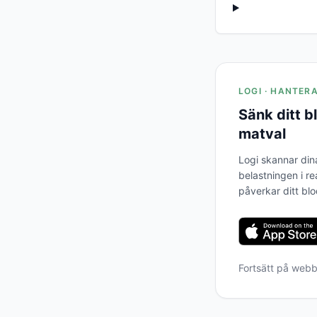
LOGI · HANTER
Sänk ditt 
matval
Logi skannar din
belastningen i re
påverkar ditt bl
Fortsätt på web