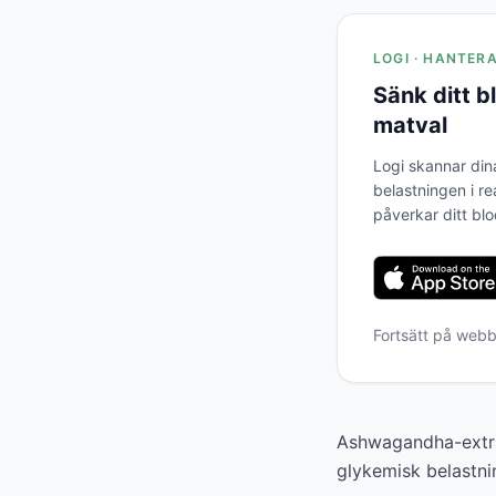
LOGI · HANTER
Sänk ditt 
matval
Logi skannar din
belastningen i re
påverkar ditt bl
Fortsätt på web
Ashwagandha-extrak
glykemisk belastni