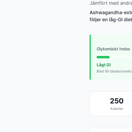
Jämfört med andra 
Ashwagandha-extrak
följer en låg-GI diet
Glykemiskt Index
Lågt GI
Bäst för blodsockerko
250
Kalorier