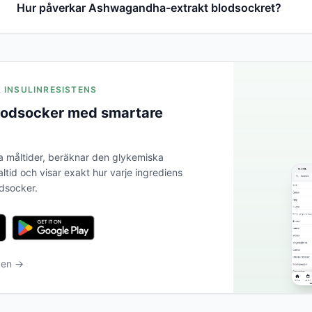
Hur påverkar Ashwagandha-extrakt blodsockret?
A INSULINRESISTENS
blodsocker med smartare
a måltider, beräknar den glykemiska
altid och visar exakt hur varje ingrediens
odsocker.
ben →