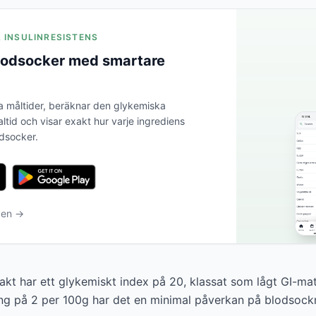
A INSULINRESISTENS
blodsocker med smartare
a måltider, beräknar den glykemiska
altid och visar exakt hur varje ingrediens
odsocker.
ben →
t har ett glykemiskt index på 20, klassat som lågt GI-ma
ng på 2 per 100g har det en minimal påverkan på blodsockr