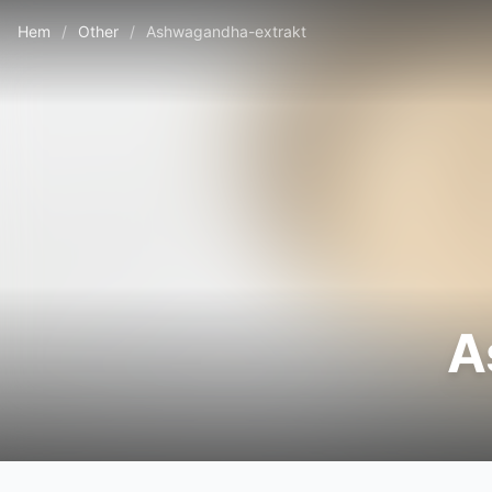
Hem
/
Other
/
Ashwagandha-extrakt
A