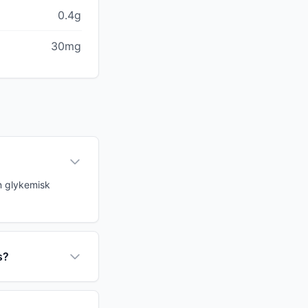
0.4g
30mg
n glykemisk
s?