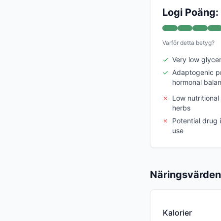
Logi Poäng:
Varför detta betyg?
✓
Very low glyce
✓
Adaptogenic pr
hormonal bala
✗
Low nutritiona
herbs
✗
Potential drug 
use
Näringsvärden
Kalorier