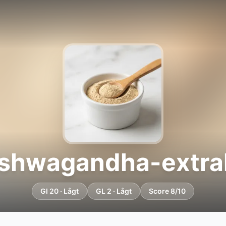
shwagandha-extra
GI 20 · Lågt
GL 2 · Lågt
Score 8/10