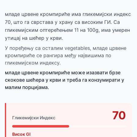
младе црвене кромпириће има гликемијски индекс
70, што га сврстава у храну са високим ГИ. Са
гликемијским оптерећењем 11 на 100g, има умерен
утицај на шећер у крви.
У поређењу са осталим vegetables, младе црвене
кромпириће се рангира међу највишима по
гликемијском индексу.
младе црвене кромпириће може изазвати брзе
скокове шећера у крви и треба га конзумирати у
малим порцијама.
70
Гликемијски Индекс
Висок GI