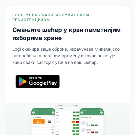
LOGI · УПРАВЉАЊЕ ИНСУЛИНСКОМ
РЕЗИСТЕНЦИЈОМ
Смањите шећер у крви паметнијим
изборима хране
Logi скенира ваше оброке, израчунава гликемијско
оптерећење у реалном времену и тачно показује
како сваки састојак утиче на ваш шећер.