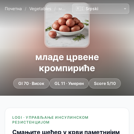
Почетна
/
Vegetables
/
младе црвене кромпириће
младе црвене
кромпириће
GI 70 · Висок
GL 11 · Умерен
Score 5/10
LOGI · УПРАВЉАЊЕ ИНСУЛИНСКОМ
РЕЗИСТЕНЦИЈОМ
Смањите шећер у крви паметнијим