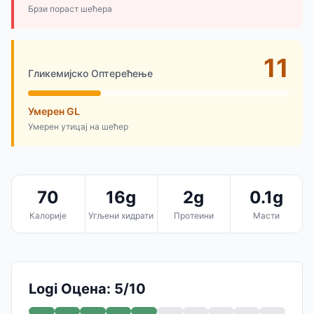
Брзи пораст шећера
11
Гликемијско Оптерећење
Умерен GL
Умерен утицај на шећер
70
16g
2g
0.1g
Калорије
Угљени хидрати
Протеини
Масти
Logi Оцена: 5/10