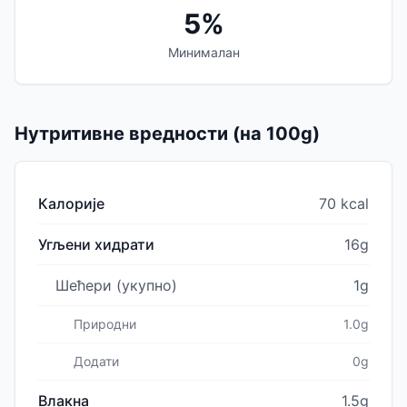
5%
Минималан
Нутритивне вредности (на 100g)
Калорије
70 kcal
Угљени хидрати
16g
Шећери (укупно)
1g
Природни
1.0g
Додати
0g
Влакна
1.5g