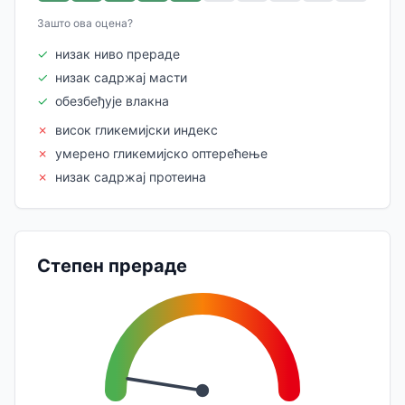
Зашто ова оцена?
✓
низак ниво прераде
✓
низак садржај масти
✓
обезбеђује влакна
✗
висок гликемијски индекс
✗
умерено гликемијско оптерећење
✗
низак садржај протеина
Степен прераде