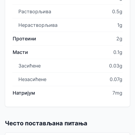
Растворљива
0.5g
Нерастворљива
1g
Протеини
2g
Масти
0.1g
Засићене
0.03g
Незасићене
0.07g
Натријум
7mg
Често постављана питања