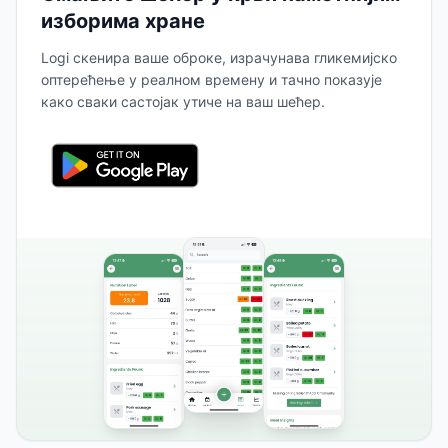
изборима хране
Logi скенира ваше оброке, израчунава гликемијско
оптерећење у реалном времену и тачно показује
како сваки састојак утиче на ваш шећер.