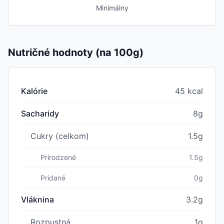
Minimálny
Nutričné hodnoty (na 100g)
Kalórie
45 kcal
Sacharidy
8g
Cukry (celkom)
1.5g
Prirodzené
1.5g
Pridané
0g
Vláknina
3.2g
Rozpustná
1g