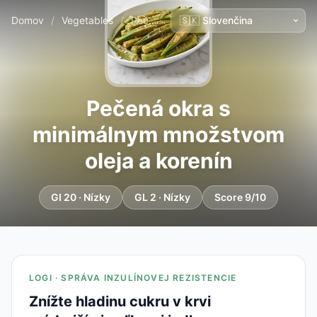
Domov
/
Vegetables
/
Pečená okra s minimálnym množstvom oleja a korenín
Pečená okra s
minimálnym množstvom
oleja a korenín
GI 20 · Nízky
GL 2 · Nízky
Score 9/10
LOGI · SPRÁVA INZULÍNOVEJ REZISTENCIE
Znížte hladinu cukru v krvi