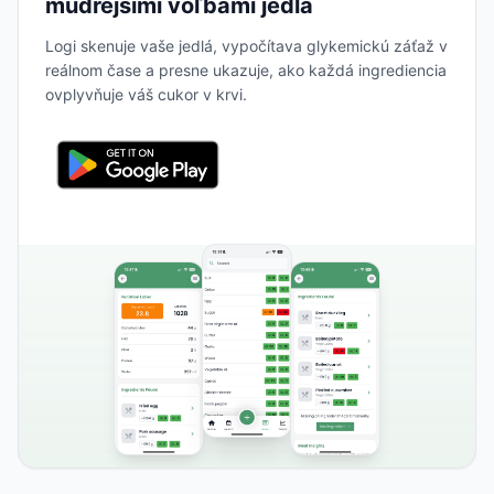
múdrejšími voľbami jedla
Logi skenuje vaše jedlá, vypočítava glykemickú záťaž v
reálnom čase a presne ukazuje, ako každá ingrediencia
ovplyvňuje váš cukor v krvi.