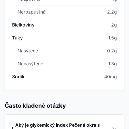
Nerozpustná
2.2g
Bielkoviny
2g
Tuky
1.5g
Nasýtené
0.2g
Nenasýtené
1.3g
Sodík
40mg
Často kladené otázky
Aký je glykemický index Pečená okra s