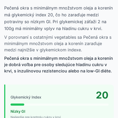
Pečená okra s minimálnym množstvom oleja a korenín
má glykemický index 20, čo ho zaraďuje medzi
potraviny so nízkym GI. Pri glykemickej záťaži 2 na
100g má minimálny vplyv na hladinu cukru v krvi.
V porovnaní s ostatnými vegetables sa Pečená okra s
minimálnym množstvom oleja a korenín zaraďuje
medzi najnižšie v glykemickom indexe.
Pečená okra s minimálnym množstvom oleja a korenín
je dobrá voľba pre osoby sledujúce hladinu cukru v
krvi, s inzulínovou rezistenciou alebo na low-GI diéte.
20
Glykemický Index
Nízky GI
Najlepšie pre kontrolu cukru v krvi