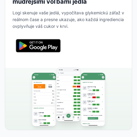
múdrejšími voľbami jedla
Logi skenuje vaše jedlá, vypočítava glykemickú záťaž v
reálnom čase a presne ukazuje, ako každá ingrediencia
ovplyvňuje váš cukor v krvi.