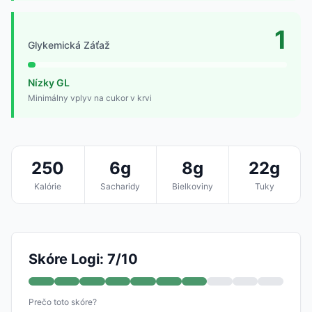
1
Glykemická Záťaž
Nízky GL
Minimálny vplyv na cukor v krvi
250
6g
8g
22g
Kalórie
Sacharidy
Bielkoviny
Tuky
Skóre Logi: 7/10
Prečo toto skóre?