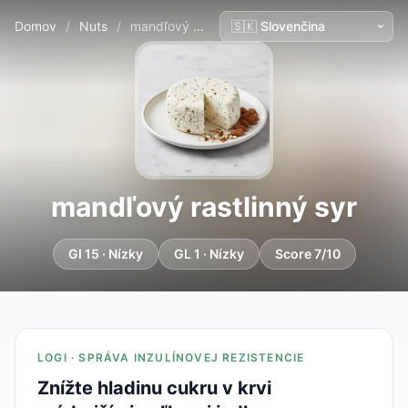
Domov
/
Nuts
/
mandľový rastlinný syr
mandľový rastlinný syr
GI 15 · Nízky
GL 1 · Nízky
Score 7/10
LOGI · SPRÁVA INZULÍNOVEJ REZISTENCIE
Znížte hladinu cukru v krvi