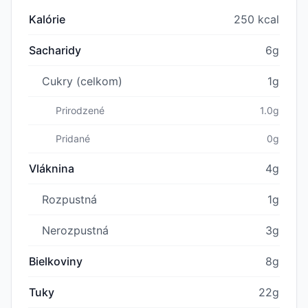
Kalórie
250 kcal
Sacharidy
6g
Cukry (celkom)
1g
Prirodzené
1.0g
Pridané
0g
Vláknina
4g
Rozpustná
1g
Nerozpustná
3g
Bielkoviny
8g
Tuky
22g