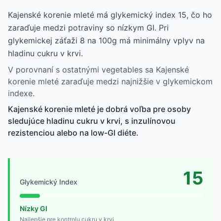
Kajenské korenie mleté má glykemický index 15, čo ho
zaraďuje medzi potraviny so nízkym GI. Pri
glykemickej záťaži 8 na 100g má minimálny vplyv na
hladinu cukru v krvi.
V porovnaní s ostatnými vegetables sa Kajenské
korenie mleté zaraďuje medzi najnižšie v glykemickom
indexe.
Kajenské korenie mleté je dobrá voľba pre osoby
sledujúce hladinu cukru v krvi, s inzulínovou
rezistenciou alebo na low-GI diéte.
15
Glykemický Index
Nízky GI
Najlepšie pre kontrolu cukru v krvi