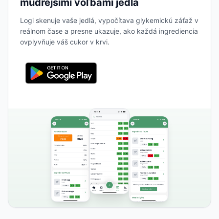
múdrejšími voľbami jedla
Logi skenuje vaše jedlá, vypočítava glykemickú záťaž v
reálnom čase a presne ukazuje, ako každá ingrediencia
ovplyvňuje váš cukor v krvi.