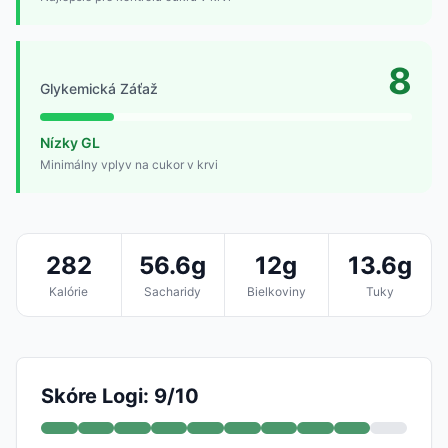
8
Glykemická Záťaž
Nízky GL
Minimálny vplyv na cukor v krvi
282
56.6g
12g
13.6g
Kalórie
Sacharidy
Bielkoviny
Tuky
Skóre Logi: 9/10