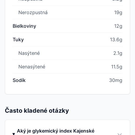
Nerozpustná
19g
Bielkoviny
12g
Tuky
13.6g
Nasýtené
2.1g
Nenasýtené
11.5g
Sodík
30mg
Často kladené otázky
Aký je glykemický index Kajenské