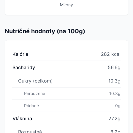
Mierny
Nutričné hodnoty (na 100g)
Kalórie
282 kcal
Sacharidy
56.6g
Cukry (celkom)
10.3g
Prirodzené
10.3g
Pridané
0g
Vláknina
27.2g
Rozpustná
8.2g