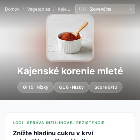
Domov
/
Vegetables
/
Kajenské korenie mleté
Kajenské korenie mleté
GI 15 · Nízky
GL 8 · Nízky
Score 9/10
LOGI · SPRÁVA INZULÍNOVEJ REZISTENCIE
Znížte hladinu cukru v krvi