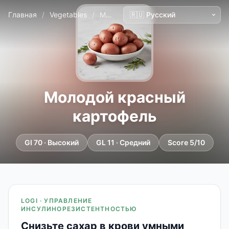
Главная
/
Vegetables
/
Молодой красный картофель
Молодой красный
картофель
GI 70 · Высокий
GL 11 · Средний
Score 5/10
LOGI · УПРАВЛЕНИЕ
ИНСУЛИНОРЕЗИСТЕНТНОСТЬЮ
Снизьте сахар в крови умными