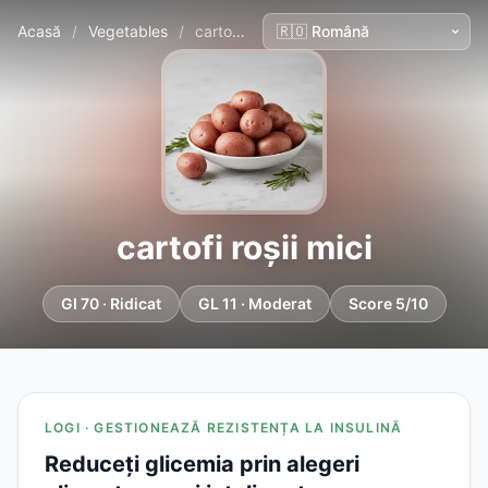
Acasă
/
Vegetables
/
cartofi roșii mici
cartofi roșii mici
GI 70 · Ridicat
GL 11 · Moderat
Score 5/10
LOGI · GESTIONEAZĂ REZISTENȚA LA INSULINĂ
Reduceți glicemia prin alegeri