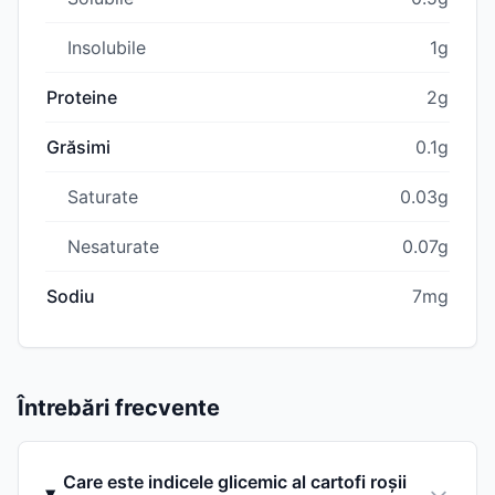
Insolubile
1g
Proteine
2g
Grăsimi
0.1g
Saturate
0.03g
Nesaturate
0.07g
Sodiu
7mg
Întrebări frecvente
Care este indicele glicemic al cartofi roșii