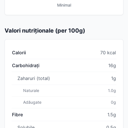
Minimal
Valori nutriționale (per 100g)
Calorii
70 kcal
Carbohidrați
16g
Zaharuri (total)
1g
Naturale
1.0g
Adăugate
0g
Fibre
1.5g
Solubile
0.5g