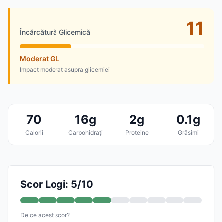
11
Încărcătură Glicemică
Moderat GL
Impact moderat asupra glicemiei
70
16g
2g
0.1g
Calorii
Carbohidrați
Proteine
Grăsimi
Scor Logi: 5/10
De ce acest scor?