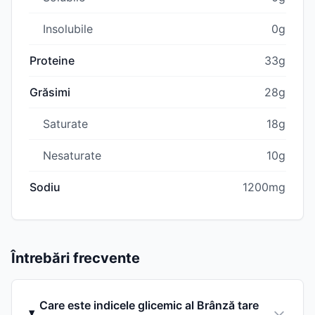
Insolubile
0g
Proteine
33g
Grăsimi
28g
Saturate
18g
Nesaturate
10g
Sodiu
1200mg
Întrebări frecvente
Care este indicele glicemic al Brânză tare