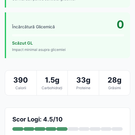
0
Încărcătură Glicemică
Scăzut GL
Impact minimal asupra glicemiei
390
1.5g
33g
28g
Calorii
Carbohidrați
Proteine
Grăsimi
Scor Logi: 4.5/10