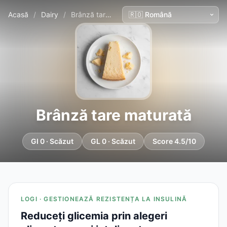
Acasă
/
Dairy
/
Brânză tare maturată
Brânză tare maturată
GI 0 · Scăzut
GL 0 · Scăzut
Score 4.5/10
LOGI · GESTIONEAZĂ REZISTENȚA LA INSULINĂ
Reduceți glicemia prin alegeri