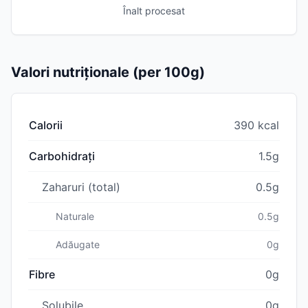
Înalt procesat
Valori nutriționale (per 100g)
Calorii
390 kcal
Carbohidrați
1.5g
Zaharuri (total)
0.5g
Naturale
0.5g
Adăugate
0g
Fibre
0g
Solubile
0g